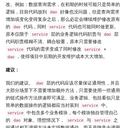
改。例如：数据查询需求，在初期的时候可能只是简单的
逻辑，目前代码放到
好像也没问题，但是查询需求
dao
增加或变化变得复杂之后，那么必定会继续维护修改原有
的
代码，同时
代码也可能同时做更新。
dao
service
原本仅限于
层的业务逻辑代码职责与
层
service
dao
代码职责模糊不清、耦合较重，原本只需要修改
代码的需求变成了同时修改
+
service
service
，使得项目中后期的开发维护成本大大增加。
dao
建议：
我们的建议。
层的代码应该尽量保证通用性，并且
dao
大部分场景下不需要增加额外方法，只需要使用一些通用
的链式操作方法拼凑即可满足。业务逻辑、包括看似只是
简单的数据操作的逻辑都应当封装到
中。
service
中包含多个业务模块，每个模块独自管理自己
service
的
对象。理想情况下，
与
之
dao
service
service
间通过相互调用方法来实现数据通信，而不是随意去调用