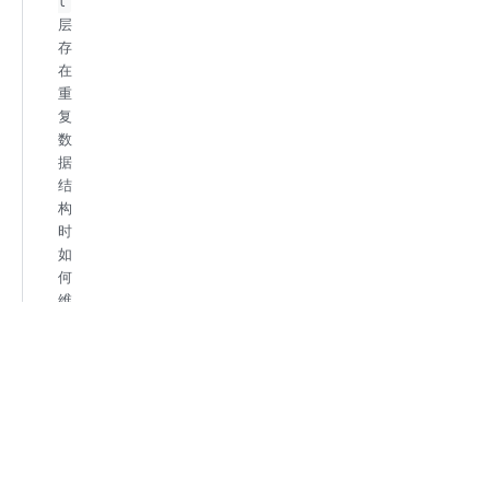
l
层
存
在
重
复
数
据
结
构
时
如
何
维
护
如
何
清
晰
界
定