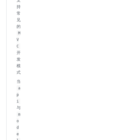
支
持
常
见
的
M
V
C
开
发
模
式
当
a
p
i
与
m
o
d
e