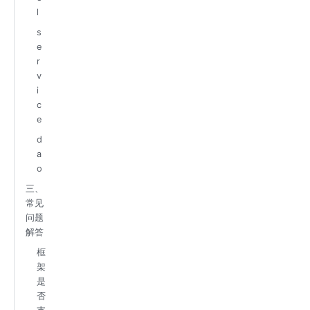
l
s
e
r
v
i
c
e
d
a
o
三、
常见
问题
解答
框
架
是
否