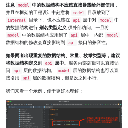
注意
中的数据结构不应该直接暴露给外部使用
，
model
并且在框架的工程设计中刻意将
目录放到了
model
目录下。也不应该在
层中对
中
internal
api
model
的数据结构进行
别名类型定义
供外部访问。一旦将
中的数据结构应用到了
层中，内部
model
api
model
数据结构的修改会直接影响到
接口的兼容性。
api
如果两者出现重复的数据结构、常量、枚举类型等，建议
将数据结构定义到
层中
。服务内部逻辑可以直接访
api
问
层的数据结构。
层的数据结构也可以直
api
model
接引用
层的数据结构，但是反之则不行。
api
我们来看一个示例，便于更好地理解：