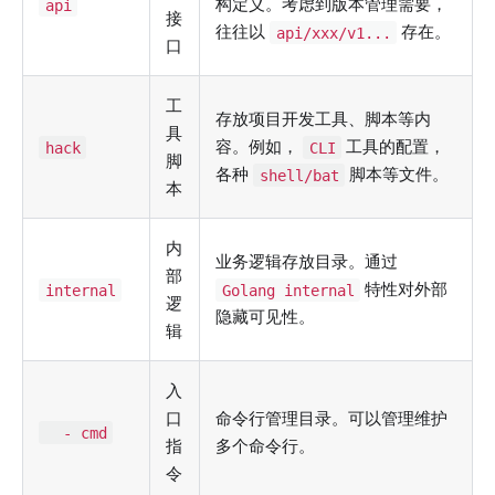
构定义。考虑到版本管理需要，
api
接
往往以
存在。
api/xxx/v1...
口
工
存放项目开发工具、脚本等内
具
容。例如，
工具的配置，
hack
CLI
脚
各种
脚本等文件。
shell/bat
本
内
业务逻辑存放目录。通过
部
特性对外部
internal
Golang internal
逻
隐藏可见性。
辑
入
口
命令行管理目录。可以管理维护
- cmd
指
多个命令行。
令