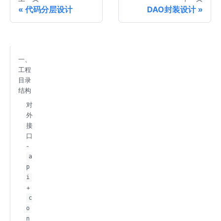
代码分层设计
DAO封装设计
一、
工程
目录
结构
对
外
接
口
-
a
p
i
+
c
o
n