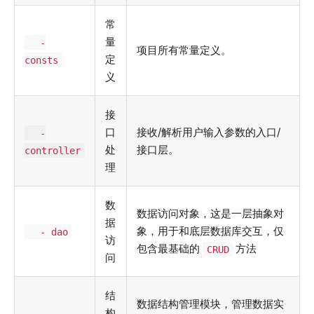
常
量
-
项目所有常量定义。
定
consts
义
接
口
接收/解析用户输入参数的入口/
-
处
接口层。
controller
理
数
数据访问对象，这是一层抽象对
据
象，用于和底层数据库交互，仅
- dao
访
包含最基础的
方法
CRUD
问
结
数据结构管理模块，管理数据实
构