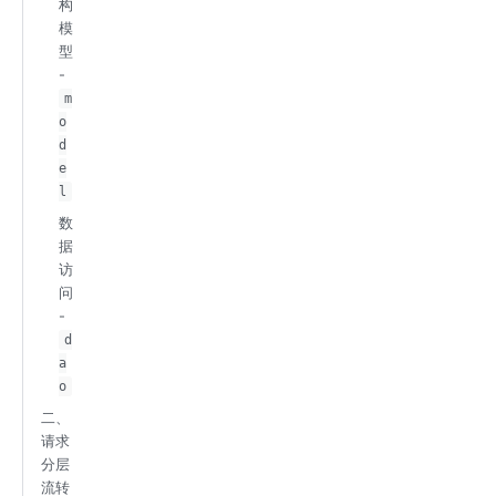
构
模
型
-
m
o
d
e
l
数
据
访
问
-
d
a
o
二、
请求
分层
流转