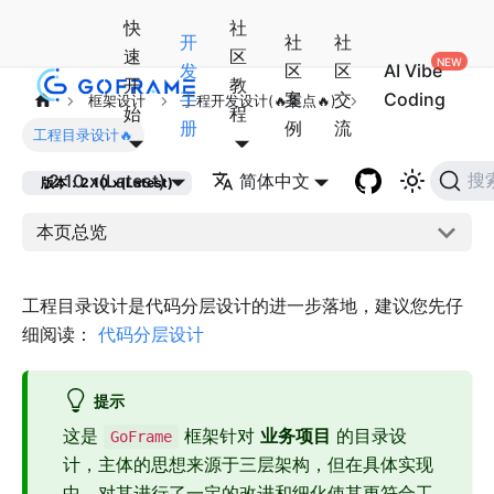
快
社
开
社
社
速
区
发
区
区
AI Vibe
开
教
手
案
交
Coding
框架设计
工程开发设计(🔥重点🔥)
始
程
册
例
流
工程目录设计🔥
2.10.x(Latest)
简体中文
搜
版本：2.10.x(Latest)
本页总览
工程目录设计是代码分层设计的进一步落地，建议您先仔
细阅读：
代码分层设计
提示
这是
框架针对
业务项目
的目录设
GoFrame
计，主体的思想来源于三层架构，但在具体实现
中，对其进行了一定的改进和细化使其更符合工