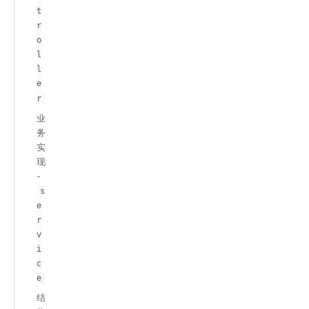
t
r
o
l
l
e
r
业
务
实
现
-
s
e
r
v
i
c
e
结