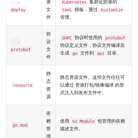
署
集群化部署的
-
Kubernetes
文
模板，通过
deploy
Yaml
kustomize
件
管理。
协
协议时使用的
GRPC
protobuf
议
-
协议定义文件，协议文件编译后
文
protobuf
生成
文件到
目录。
go
api
件
静
静态资源文件。这些文件往往可
态
以通过 资源打包/镜像编译 的形
resource
资
式注入到发布文件中。
源
依
赖
使用
包管理的依赖
Go Module
go.mod
管
描述文件。
理