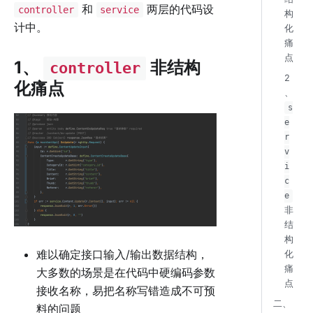
和
两层的代码设
controller
service
构
计中。
化
痛
点
1、
非结构
controller
2
化痛点
、
s
e
r
v
i
c
e
非
结
构
难以确定接口输入/输出数据结构，
化
痛
大多数的场景是在代码中硬编码参数
点
接收名称，易把名称写错造成不可预
二、
料的问题