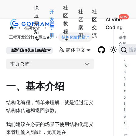
快
社
开
社
社
速
区
发
区
区
AI Vibe
开
教
手
案
交
Coding
框架设计
始
程
一、
册
例
流
工程开发设计(🔥重点🔥)
结构化编程设计
基本
介绍
2.10.x(Latest)
简体中文
搜
版本：2.10.x(Latest)
1
、
本页总览
c
o
n
一、基本介绍
t
r
o
结构化编程，简单来理解，就是通过定义
l
结构体传递和返回参数。
l
e
r
我们建议在必要的场景下使用结构化定义
非
来管理输入/输出，尤其是在
结