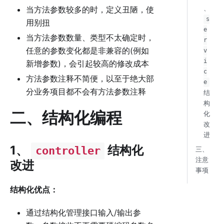
当方法参数较多的时，定义丑陋，使
、
s
用别扭
e
当方法参数数量、类型不太确定时，
r
任意的参数变化都是非兼容的(例如
v
i
新增参数)，会引起较高的修改成本
c
方法参数注释不简便，以至于绝大部
e
分业务项目都不会有方法参数注释
结
构
二、结构化编程
化
改
进
1、
结构化
controller
三、
注意
改进
事项
结构化优点：
通过结构化管理接口输入/输出参