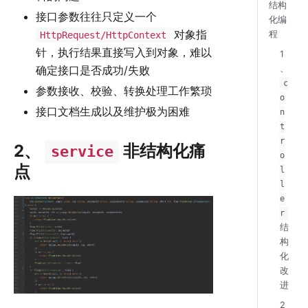
结构
接口参数往往只定义一个
化编
对象指
程
HttpRequest/HttpContext
针，执行结果直接写入到对象，难以
1
、
确定接口是否成功/失败
c
参数接收、校验、转换处理工作繁琐
o
接口文档生成以及维护极为困难
n
t
r
2、
非结构化痛
service
o
点
l
l
e
r
结
构
化
改
进
2