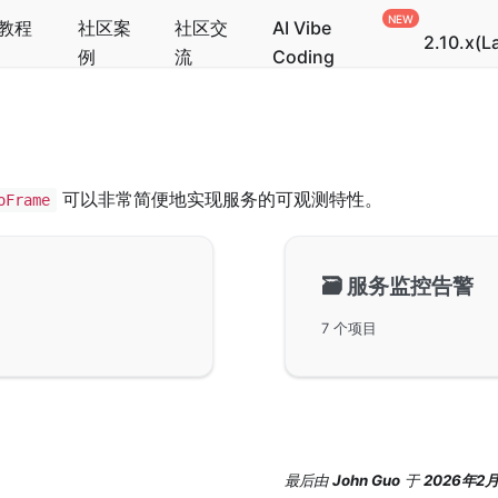
教程
社区案
社区交
AI Vibe
2.10.x(L
例
流
Coding
可以非常简便地实现服务的可观测特性。
oFrame
🗃️
服务监控告警
7 个项目
最后
由
John Guo
于
2026年2月