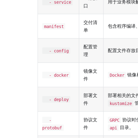
用于业务模块
- service
口
交付清
包含程序编译
manifest
单
配置管
配置文件存放
- config
理
镜像文
镜像
- docker
Docker
件
部署文
部署相关的文
- deploy
件
kustomize
协议文
协议时
-
GRPC
件
目录。
protobuf
api