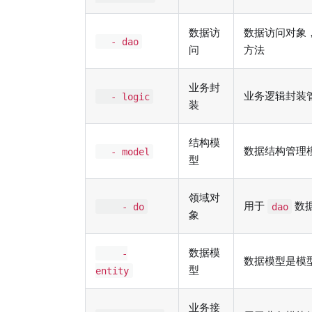
数据访
数据访问对象
- dao
问
方法
业务封
业务逻辑封装
- logic
装
结构模
数据结构管理
- model
型
领域对
用于
数
- do
dao
象
数据模
-
数据模型是模
型
entity
业务接