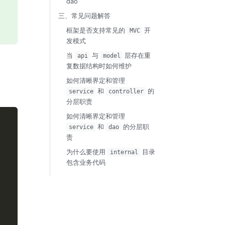
dao
三、常见问题解答
框架是否支持常见的
开
MVC
发模式
当
与
层存在重
api
model
复数据结构时如何维护
如何清晰界定和管理
和
的
service
controller
分层职责
如何清晰界定和管理
和
的分层职
service
dao
责
为什么要使用
目录
internal
包含业务代码