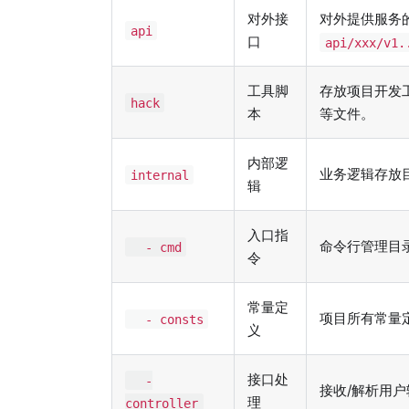
对外接
对外提供服务
api
口
api/xxx/v1.
工具脚
存放项目开发
hack
本
等文件。
内部逻
业务逻辑存放
internal
辑
入口指
命令行管理目
- cmd
令
常量定
项目所有常量
- consts
义
接口处
-
接收/解析用户
理
controller