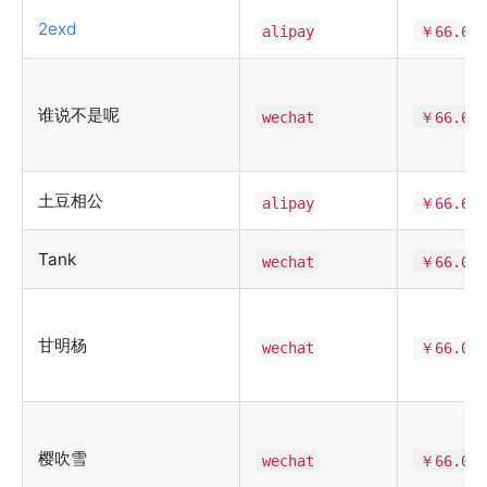
2exd
alipay
￥66.66
谁说不是呢
wechat
￥66.66
土豆相公
alipay
￥66.60
Tank
wechat
￥66.00
甘明杨
wechat
￥66.00
樱吹雪
wechat
￥66.00