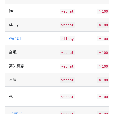
jack
wechat
￥100.00
sbilly
wechat
￥100.00
wenzi1
alipay
￥100.00
金毛
wechat
￥100.00
莫失莫忘
wechat
￥100.00
阿康
wechat
￥100.00
yu
wechat
￥100.00
Thunur
wechat
￥100.00