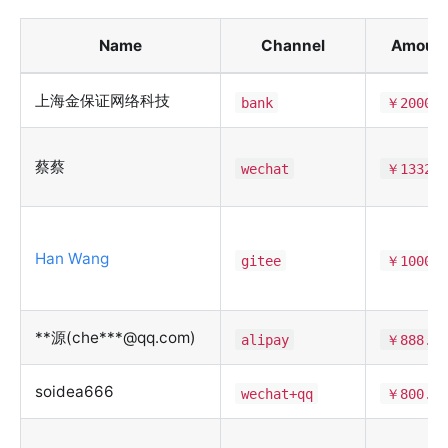
Name
Channel
Amoun
上海金保证网络科技
bank
￥2000.0
蔡蔡
wechat
￥1332.0
Han Wang
gitee
￥1000.0
**源(che***@qq.com)
alipay
￥888.88
soidea666
wechat+qq
￥800.00