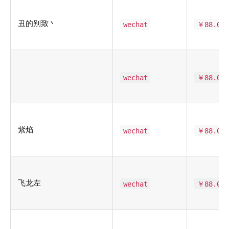
丑的别致丶
wechat
￥88.00
wechat
￥88.00
紫焰
wechat
￥88.00
飞龙左
wechat
￥88.00