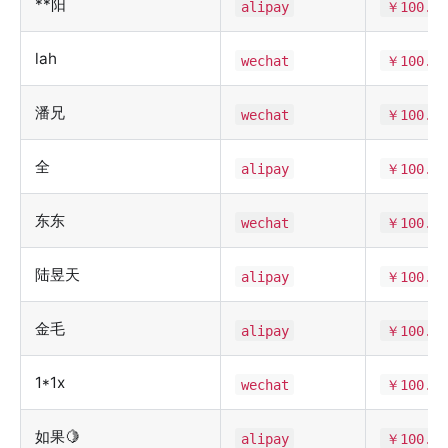
**阳
alipay
￥100.01
lah
wechat
￥100.00
潘兄
wechat
￥100.00
全
alipay
￥100.00
东东
wechat
￥100.00
陆昱天
alipay
￥100.00
金毛
alipay
￥100.00
1*1x
wechat
￥100.00
如果🍋
alipay
￥100.00