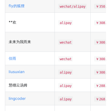
fly的狐狸
wechat/alipay
￥350.00
**欢
alipay
￥308.00
未来为我而来
wechat
￥300.00
佳雨
wechat
￥300.00
liusuxian
alipay
￥300.00
慧橞云汤姆
alipay
￥288.00
lingcoder
alipay
￥268.88