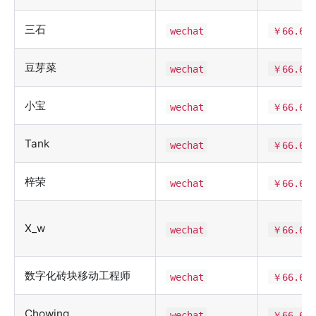
三石
wechat
￥66.66
豆芽菜
wechat
￥66.66
小宝
wechat
￥66.66
Tank
wechat
￥66.66
梓荣
wechat
￥66.66
X_w
wechat
￥66.66
数字化砖块移动工程师
wechat
￥66.66
Chowing
wechat
￥66.66