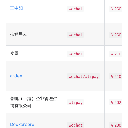
王中阳
wechat
￥266.66
扶程星云
wechat
￥266.66
侯哥
wechat
￥210.00
arden
wechat/alipay
￥210.00
普帆（上海）企业管理咨
alipay
￥202.20
询有限公司
Dockercore
wechat
￥200.00