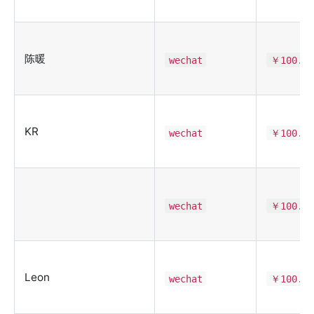
陈暖
wechat
￥100.00
KR
wechat
￥100.00
wechat
￥100.00
Leon
wechat
￥100.00