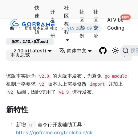
快
社
开
社
社
速
区
发
区
区
AI Vibe
开
教
手
案
交
Coding
历史版本记录 v1.x
v1.9 2019-09-24
始
程
册
例
流
版本：2.10.x(Latest)
2.10.x(Latest)
简体中文
搜
本页总览
该版本实际为
的大版本发布，为避免
v2.0
go module
机制严格要求
版本以上需要修改
并加上
v2
import
后缀，因此使用了
进行发布。
v2
v1.9
新特性
新增
命令行开发辅助工具：
gf
https://goframe.org/toolchain/cli