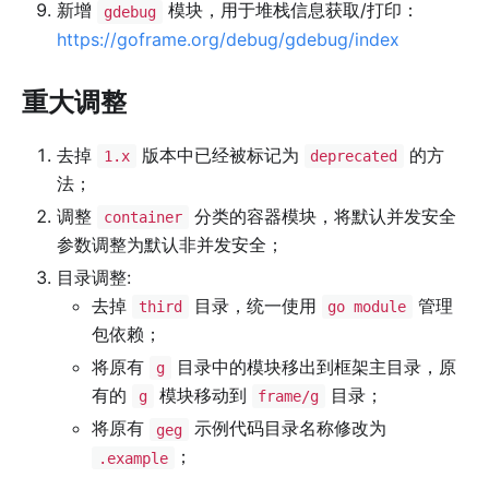
新增
模块，用于堆栈信息获取/打印：
gdebug
https://goframe.org/debug/gdebug/index
重大调整
去掉
版本中已经被标记为
的方
1.x
deprecated
法；
调整
分类的容器模块，将默认并发安全
container
参数调整为默认非并发安全；
目录调整:
去掉
目录，统一使用
管理
third
go module
包依赖；
将原有
目录中的模块移出到框架主目录，原
g
有的
模块移动到
目录；
g
frame/g
将原有
示例代码目录名称修改为
geg
；
.example