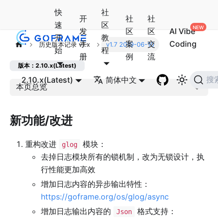
快
社
开
社
社
速
区
发
区
区
AI Vibe
开
教
手
案
交
Coding
历史版本记录 v1.x
v1.7 2019-06-10
始
程
册
例
流
版本：2.10.x(Latest)
2.10.x(Latest)
简体中文
搜
本页总览
新功能/改进
重构改进
模块：
glog
去掉日志模块所有的锁机制，改为无锁设计，执
行性能更加高效
增加日志内容的异步输出特性：
https://goframe.org/os/glog/async
增加日志输出内容的
格式支持：
Json