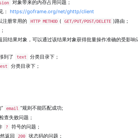
对象带来的内存占用问题；
sion
见：
https://goframe.org/net/ghttp/client
以注册常用的
(
)路由；
HTTP METHOD
GET/PUT/POST/DELETE
；
返回结果对象，可以通过该结果对象获得批量操作准确的受影响
移到了
分类目录下；
text
分类目录下；
est
”
“规则不能匹配成功;
email
检查失败问题；
许
符号的问题；
?
仍然返回
状态码的问题；
200