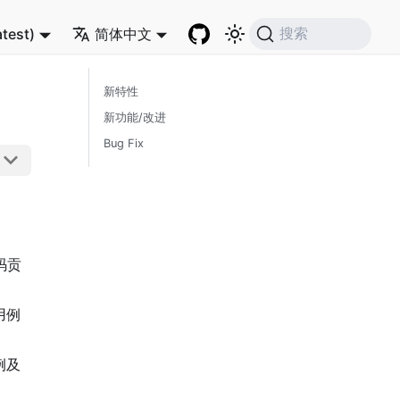
atest)
简体中文
搜索
新特性
新功能/改进
Bug Fix
码贡
用例
例及