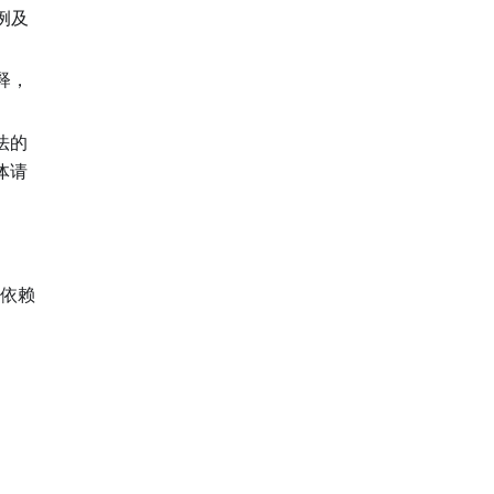
例及
释，
法的
体请
依赖