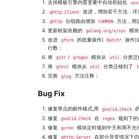
去掉模板引擎内置变量中自动初始化
ses
改进，增加若干方法，详
ghttp.Client
分组路由增加
方法，用
ghttp
COMMON
更新框架依赖的
模块
golang.org/x/sys
改进
的批量操作(
操作)
gform
Batch*
行数；
将
/
模块从
分类迁
gstr
gregex
util
将
模块从
分类迁移到了
gtest
util
t
完善
方法注释；
glog
Bug Fix
修复带点的邮件格式,用
的
gvalid.Check
修复
在
规则下的
gvalid.Check
regex
修复
模块定时规则中天和周不允
gcron
修复
在部分异常情况下
ghttp.Server