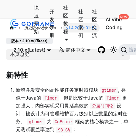
快
社
开
社
社
速
区
发
区
区
AI Vibe
开
教
手
案
交
Coding
历史版本记录 v1.x
v1.4 2019-01-24
始
程
册
例
流
版本：2.10.x(Latest)
2.10.x(Latest)
简体中文
搜
本页总览
新特性
新增并发安全的高性能任务定时器模块
, 类
gtimer
似于Java的
，但是比较于Java的
更
Timer
Timer
加强大，内部实现采用灵活高效的
设
分层时间轮
计，被设计为可管理维护百万级别以上数量的定时任
务。
为
框架的核心模块之一，单
gtimer
GoFrame
元测试覆盖率达到
：
93.6%