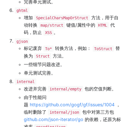
完善单元测试。
ghtml
增加
方法，用于自
SpecialCharsMapOrStruct
动转换
键值/属性中的
代
map/struct
HTML
码，防止
。
XSS
gjson
标记废弃
转换方法，例如：
替
To*
ToStruct
换为
方法。
Struct
一些细节问题改进。
单元测试完善。
internal
改进并完善
包的空值判断。
internal/empty
由于性能问
题
https://github.com/gogf/gf/issues/1004
，
临时删除了
包中对第三方包
internal/json
github.com/json-iterator/go
的依赖，还原为标
准库
。