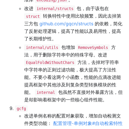
encoding/json
改进
包，由于该包在
internal/structs
转换特性中使用比较频繁，因此去掉第
struct
三方包
github.com/gqcn/structs
的依赖，简化
了反射处理逻辑，提高了性能以及易用性，提高
了长期维护性。
包增加
方
internal/utils
RemoveSymbols
法，用于删除字符串中的特殊字母。改进
方法，去掉对字符串
EqualFoldWithoutChars
中字符串的正则过滤功能，极大提高了方法性
能。不要小看这两个小函数，性能的点滴改进能
提高框架中其他涉及到复杂类型转换模块的性
能。
包虽然不直接对外暴露方法，但
internal
是却影响着框架中的一些核心组件性能。
gcfg
改进单例名称的配置对象获取，增加自动检测文
件类型功能：
配置管理-单例对象#自动检索特性