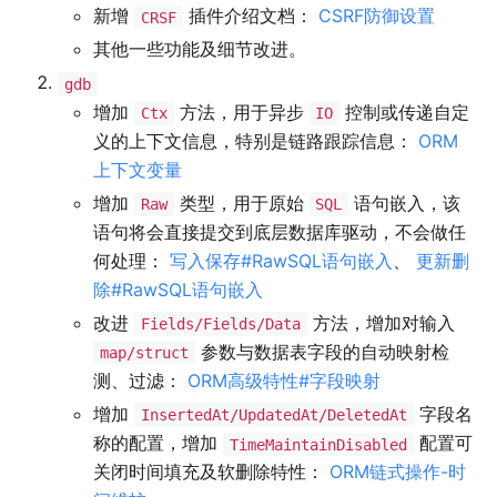
新增
插件介绍文档：
CSRF防御设置
CRSF
其他一些功能及细节改进。
gdb
增加
方法，用于异步
控制或传递自定
Ctx
IO
义的上下文信息，特别是链路跟踪信息：
ORM
上下文变量
增加
类型，用于原始
语句嵌入，该
Raw
SQL
语句将会直接提交到底层数据库驱动，不会做任
何处理：
写入保存#RawSQL语句嵌入
、
更新删
除#RawSQL语句嵌入
改进
方法，增加对输入
Fields/Fields/Data
参数与数据表字段的自动映射检
map/struct
测、过滤：
ORM高级特性#字段映射
增加
字段名
InsertedAt/UpdatedAt/DeletedAt
称的配置，增加
配置可
TimeMaintainDisabled
关闭时间填充及软删除特性：
ORM链式操作-时