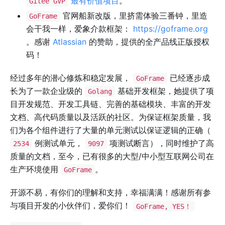
最有价值项目
。
Gitee GVP
官网船新改版，里挤需体验三番钟，里造
GoFrame
会干我一样，爱象介款框架：
https://goframe.org
。感谢
Atlassian
的赞助，提供的全产品线正版授权
码！
经过多年的潜心修炼和稳定发展，
已经逐步成
GoFrame
长为了一款企业级的
基础开发框架，她提供了项
Golang
目开发规范、开发工具链、完善的基础模块、丰富的开发
文档、高代码质量以及活跃的社区。为保证框架质量，我
们为各个组件进行了大量的单元测试以保证逻辑的正确（
例测试单元，
项测试断言），同时维护了高
2534
9097
质量的文档，至今，已有很多的大型/中小型互联网公司在
生产环境使用
。
GoFrame
开源不易，有你们的理解和支持，幸福满满！感谢所有参
与项目开发的小伙伴们，爱你们！
GoFrame, YES！