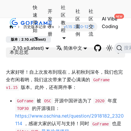
快
社
开
社
社
速
区
发
区
区
AI Vibe
开
教
手
案
交
Coding
历史版本记录 v1.x
v1.15 2020-12-31
始
程
册
例
流
版本：2.10.x(Latest)
2.10.x(Latest)
简体中文
搜
本页总览
大家好呀！自上次发布到现在，从初秋到深冬，我们也完
全冇闲着哟，我们这次带来了爱心满满的
GoFrame
版本。此外，还有两件事：
v1.15
被
开源中国评选为了
年度
GoFrame
OSC
2020
的开源项目：
TOP30
https://www.oschina.net/question/2918182_2320
114
，感谢大家的认可与支持！同时
也是
GoFrame