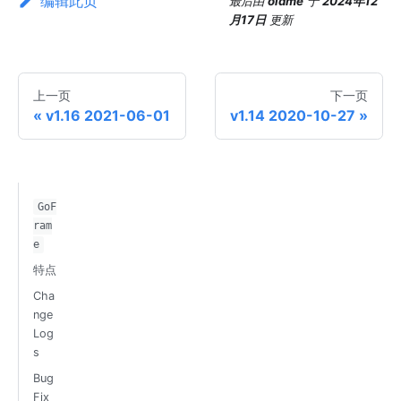
编辑此页
最后
由
oldme
于
2024年12
月17日
更新
上一页
下一页
v1.16 2021-06-01
v1.14 2020-10-27
GoF
ram
e
特点
Cha
nge
Log
s
Bug
Fix