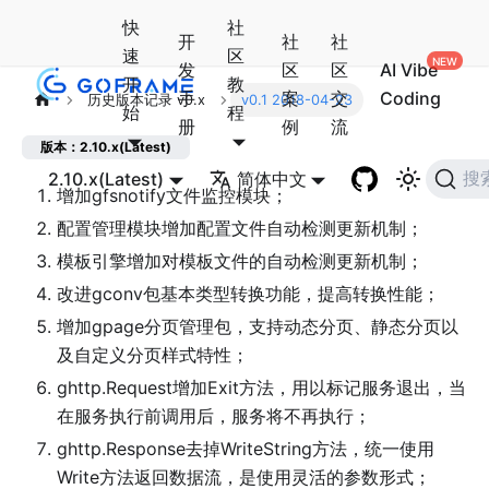
快
社
开
社
社
速
区
发
区
区
AI Vibe
开
教
手
案
交
Coding
历史版本记录 v0.x
v0.1 2018-04-23
始
程
册
例
流
版本：2.10.x(Latest)
2.10.x(Latest)
简体中文
搜
增加gfsnotify文件监控模块；
配置管理模块增加配置文件自动检测更新机制；
模板引擎增加对模板文件的自动检测更新机制；
改进gconv包基本类型转换功能，提高转换性能；
增加gpage分页管理包，支持动态分页、静态分页以
及自定义分页样式特性；
ghttp.Request增加Exit方法，用以标记服务退出，当
在服务执行前调用后，服务将不再执行；
ghttp.Response去掉WriteString方法，统一使用
Write方法返回数据流，是使用灵活的参数形式；