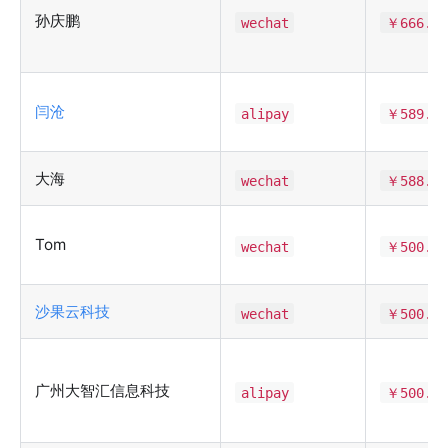
孙庆鹏
wechat
￥666.00
闫沧
alipay
￥589.00
大海
wechat
￥588.00
Tom
wechat
￥500.00
沙果云科技
wechat
￥500.00
广州大智汇信息科技
alipay
￥500.00