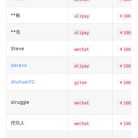
**栋
alipay
￥100.00
**浩
alipay
￥100.00
Steve
wechat
￥100.00
deravo
alipay
￥100.00
zhuhuan12
gitee
￥100.00
struggle
wechat
￥100.00
挖坑人
wechat
￥100.00