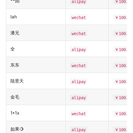
**阳
alipay
￥100.01
lah
wechat
￥100.00
潘兄
wechat
￥100.00
全
alipay
￥100.00
东东
wechat
￥100.00
陆昱天
alipay
￥100.00
金毛
alipay
￥100.00
1*1x
wechat
￥100.00
如果🍋
alipay
￥100.00