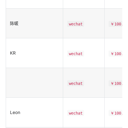
陈暖
wechat
￥100.00
KR
wechat
￥100.00
wechat
￥100.00
Leon
wechat
￥100.00