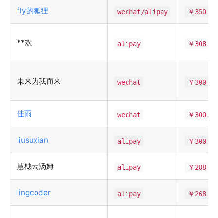
fly的狐狸
wechat/alipay
￥350.00
**欢
alipay
￥308.00
未来为我而来
wechat
￥300.00
佳雨
wechat
￥300.00
liusuxian
alipay
￥300.00
慧橞云汤姆
alipay
￥288.00
lingcoder
alipay
￥268.88