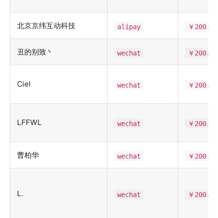
北京京纬互动科技
alipay
￥200.00
丑的别致丶
wechat
￥200.00
Ciel
wechat
￥200.00
LFFWL
wechat
￥200.00
曹柏华
wechat
￥200.00
L.
wechat
￥200.00