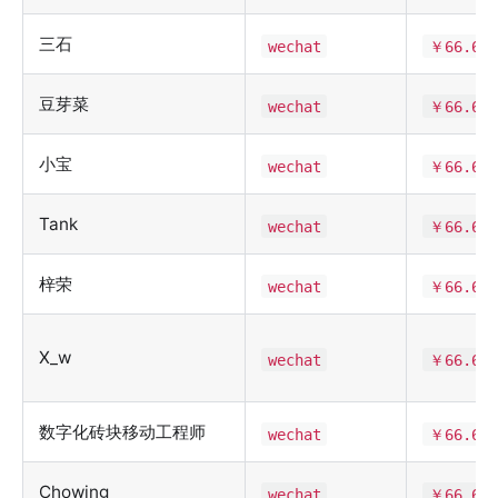
三石
wechat
￥66.66
豆芽菜
wechat
￥66.66
小宝
wechat
￥66.66
Tank
wechat
￥66.66
梓荣
wechat
￥66.66
X_w
wechat
￥66.66
数字化砖块移动工程师
wechat
￥66.66
Chowing
wechat
￥66.66