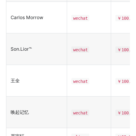
Carlos Morrow
wechat
￥100.00
Son.Lior℡
wechat
￥100.00
王全
wechat
￥100.00
唤起记忆
wechat
￥100.00