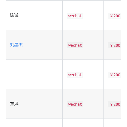
陈诚
wechat
￥200.00
刘星杰
wechat
￥200.00
wechat
￥200.00
东风
wechat
￥200.00