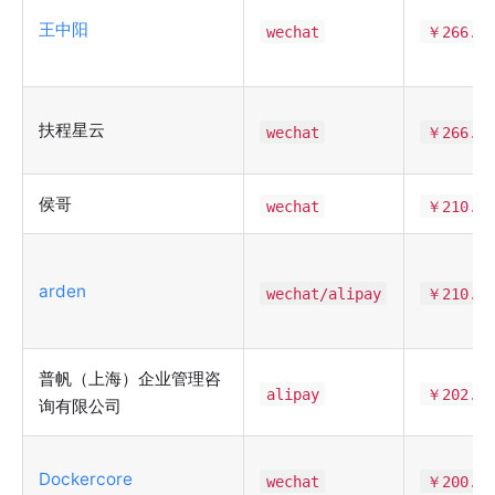
王中阳
wechat
￥266.66
扶程星云
wechat
￥266.66
侯哥
wechat
￥210.00
arden
wechat/alipay
￥210.00
普帆（上海）企业管理咨
alipay
￥202.20
询有限公司
Dockercore
wechat
￥200.00