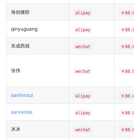
海创微联
alipay
￥88.88
qinyuguang
alipay
￥88.88
东成西就
wechat
￥88.88
张伟
wechat
￥88.88
sanfenzui
alipay
￥88.00
sanrentai
alipay
￥88.00
冰冰
wechat
￥88.00