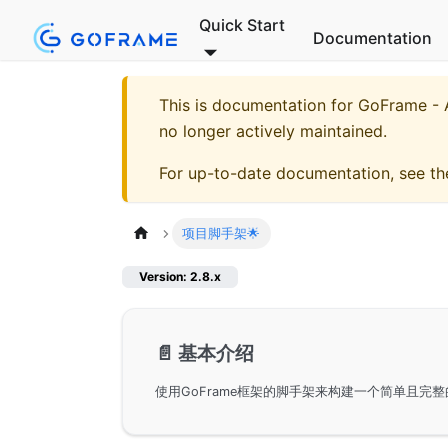
Quick Start
Documentation
This is documentation for
GoFrame - A
no longer actively maintained.
For up-to-date documentation, see t
项目脚手架🌟
Version: 2.8.x
📄️
基本介绍