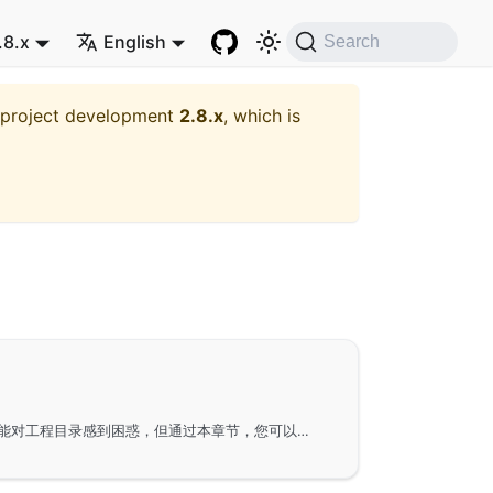
.8.x
English
Search
t project development
2.8.x
, which is
当您开始第一个项目时，可能对工程目录感到困惑，但通过本章节，您可以了解项目的启动过程及其涉及的目录。主要程序入口为main.go，通过调用internal/cmd包引导程序启动。默认创建的HTTP Server支持多种路由注册，使项目启动简单快捷。具体使用细节可参阅GoFrame框架的相关文档。