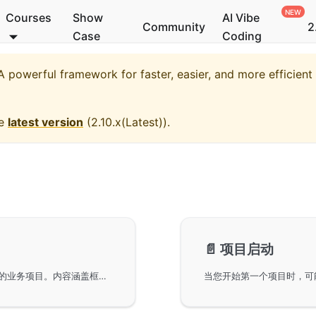
Courses
Show
AI Vibe
Community
2
Case
Coding
 powerful framework for faster, easier, and more efficien
he
latest version
(
2.10.x(Latest)
).
📄️
项目启动
使用GoFrame框架的脚手架来构建一个简单且完整的业务项目。内容涵盖框架工具的安装与验证、创建工程项目模板、项目模板的运行以及如何升级框架版本等重要步骤。项目模板默认支持HTTP Web Server，并提供接口文档展示与Swagger页面查看功能。