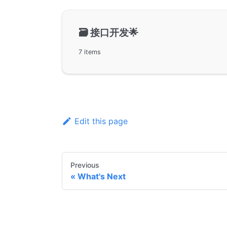
🗃️
接口开发🌟
7 items
Edit this page
Previous
What's Next