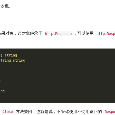
转次数。
结果对象，该对象继承于
，可以使用
http.Response
http.Resp
g
)
string
string
]
string
g
ing
用
方法关闭，也就是说，不管你使用不使用返回的
Close
Respo