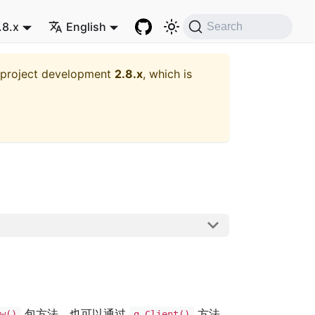
.8.x
English
Search
t project development
2.8.x
, which is
包方法，也可以通过
方法
ew()
g.Client()