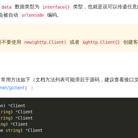
数据类型为
类型，也就是说可以传递任意
data
interface{}
会被自动
编码。
urlencode
而不要使用
或者
创建客
new(ghttp.Client)
&ghttp.Client{}
常用方法如下（文档方法列表可能滞后于源码，建议查看接口
net/gclient
）：
on
)
*
Client
tring
)
*
Client
tring
)
*
Client
ing
)
*
Client
pe 
string
)
*
Client