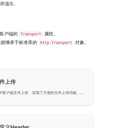
存溢出。
义客户端的
属性。
Transport
数据继承于标准库的
对象。
http.Transport
-文件上传
使用GoFrame框架进行HTTP客户端文件上传，实现了方便的文件上传功能，并提供了三个主要的接口以支持单个和多个文件的上传。详细讲解了服务端及客户端的实现代码，并提供了自定义文件名称和规范路由接收上传文件的方法，适用于需要集成文件上传功能的开发场景。
自定义Header