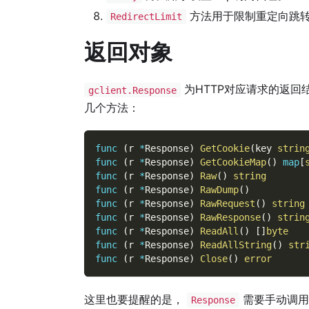
方法用于限制重定向跳
RedirectLimit
返回对象
为HTTP对应请求的返回
gclient.Response
几个方法：
func
(
r 
*
Response
)
GetCookie
(
key 
strin
func
(
r 
*
Response
)
GetCookieMap
(
)
map
[
func
(
r 
*
Response
)
Raw
(
)
string
func
(
r 
*
Response
)
RawDump
(
)
func
(
r 
*
Response
)
RawRequest
(
)
string
func
(
r 
*
Response
)
RawResponse
(
)
strin
func
(
r 
*
Response
)
ReadAll
(
)
[
]
byte
func
(
r 
*
Response
)
ReadAllString
(
)
str
func
(
r 
*
Response
)
Close
(
)
error
这里也要提醒的是，
需要手动调
Response