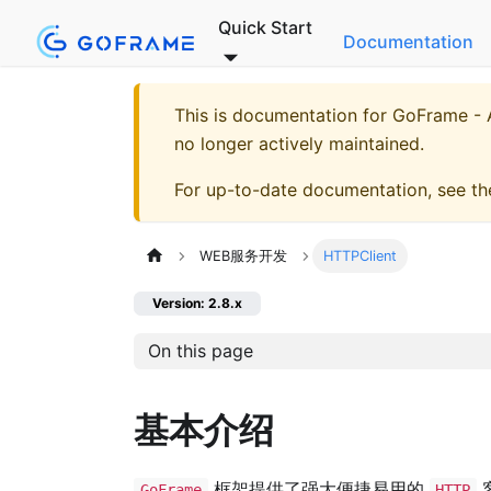
Quick Start
Documentation
This is documentation for
GoFrame - A
no longer actively maintained.
For up-to-date documentation, see t
WEB服务开发
HTTPClient
Version: 2.8.x
On this page
基本介绍
框架提供了强大便捷易用的
GoFrame
HTTP