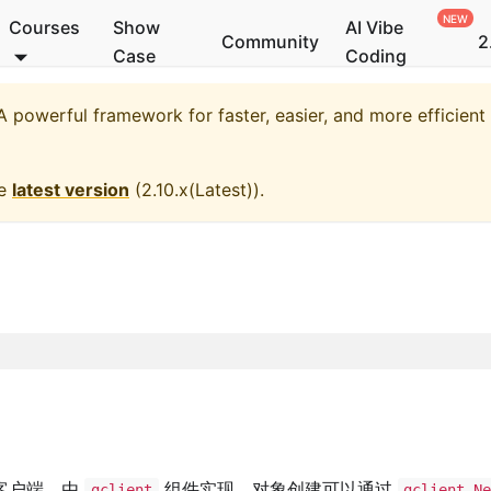
Courses
Show
AI Vibe
Community
2
Case
Coding
 powerful framework for faster, easier, and more efficien
he
latest version
(
2.10.x(Latest)
).
客户端，由
组件实现，对象创建可以通过
gclient
gclient.N