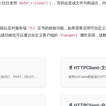
（往往使用
），否则会造成文件句柄溢出、内
defer r.Close()
能以及对服务端
证书的校验功能，如果需要启用可自定
TLS
高级功能也可以通过自定义客户端的
属性实现，该
Transport
📄️
HTTPClient
使用GoFrame框架通过基本的HTTP客户端操作来发送GET、POST、DELETE请求，并处理返回值。本文还讨论了如何使用POST方法发送JSON数据、使用多参数、map类型参数进行请求。同时，提供了*Bytes、*Content和*Var方法的简要介绍，以帮助开发者更便捷地处理HTTP请求和响应内容。
📄️
HTTPClient-