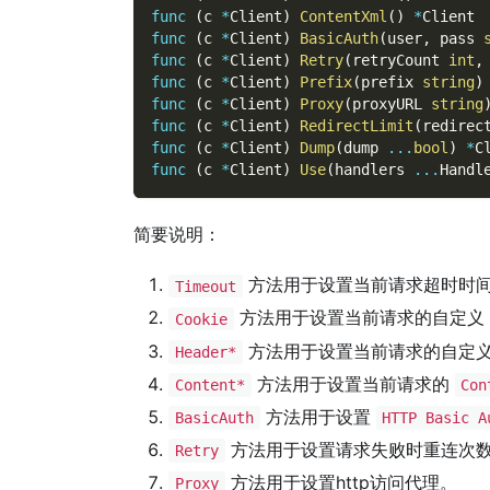
func
(
c 
*
Client
)
ContentXml
(
)
*
Client
func
(
c 
*
Client
)
BasicAuth
(
user
,
 pass 
func
(
c 
*
Client
)
Retry
(
retryCount 
int
,
func
(
c 
*
Client
)
Prefix
(
prefix 
string
)
func
(
c 
*
Client
)
Proxy
(
proxyURL 
string
func
(
c 
*
Client
)
RedirectLimit
(
redirec
func
(
c 
*
Client
)
Dump
(
dump 
...
bool
)
*
C
func
(
c 
*
Client
)
Use
(
handlers 
...
Handl
简要说明：
方法用于设置当前请求超时时
Timeout
方法用于设置当前请求的自定义
Cookie
方法用于设置当前请求的自定
Header*
方法用于设置当前请求的
Content*
Con
方法用于设置
BasicAuth
HTTP Basic A
方法用于设置请求失败时重连次
Retry
方法用于设置http访问代理。
Proxy