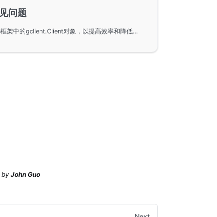
-常见问题
解释如何有效使用GoFrame框架中的gclient.Client对象，以提高效率和降低资源使用。包含gclient.Client对象复用的建议以及如何处理非法字符问题，通过示例演示设置正确的ContentType。
by
John Guo
Next