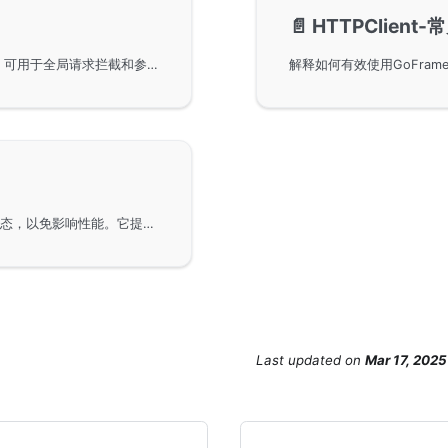
📄️
HTTPClient
GoFrame框架中的HTTPClient拦截器/中间件特性，可用于全局请求拦截和参数校验。通过中间件，开发者可以在请求的前置和后置阶段插入自定义逻辑，修改提交参数或返回参数，实现签名参数注入等功能，确保接口参数的安全性。
HTTP客户端的监控指标功能，默认情况下是关闭状态，以免影响性能。它提供了多种指标供用户参考，如请求执行的时间开销、连接创建时间以及请求的字节总大小等，只有在metric特性全局开启时才会启用这些指标，帮助用户更好地进行性能分析。
Last updated
on
Mar 17, 2025