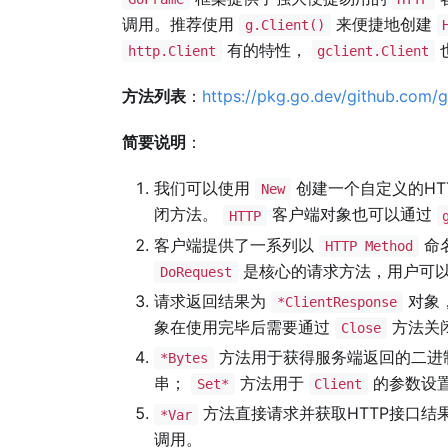
调用。推荐使用
来便捷地创建
g.Client()
有的特性，
http.Client
gclient.Client
方法列表
：
https://pkg.go.dev/github.com/g
简要说明
：
我们可以使用
创建一个自定义的HT
New
闭方法。
客户端对象也可以通过
HTTP
客户端提供了一系列以
命
HTTP Method
是核心的请求方法，用户可
DoRequest
请求返回结果为
对象
*ClientResponse
象在使用完毕后需要通过
方法关
Close
方法用于获得服务端返回的二进
*Bytes
串；
方法用于
的参数设
Set*
Client
方法直接请求并获取HTTP接口
*Var
调用。