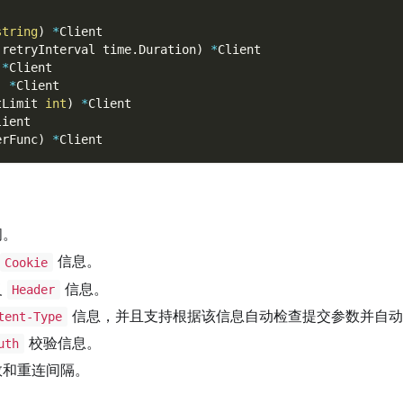
string
)
*
Client
 retryInterval time
.
Duration
)
*
Client
*
Client
)
*
Client
tLimit 
int
)
*
Client
lient
erFunc
)
*
Client
间。
信息。
Cookie
义
信息。
Header
信息，并且支持根据该信息自动检查提交参数并自动
tent-Type
校验信息。
uth
数和重连间隔。