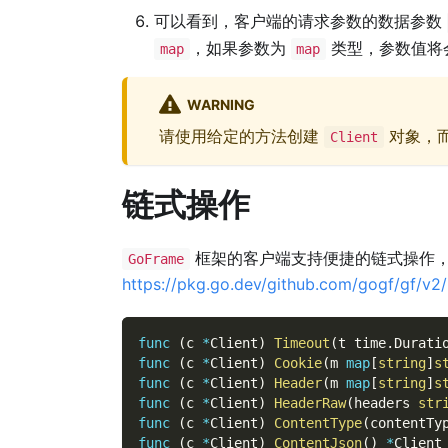
可以看到，客户端的请求参数的数据参数
，如果参数为
类型，参数值将
map
map
WARNING
请使用给定的方法创建
对象，
Client
链式操作
框架的客户端支持便捷的链式操作，
GoFrame
https://pkg.go.dev/github.com/gogf/gf/v2/
func
(
c 
*
Client
)
Timeout
(
t time
.
Durati
func
(
c 
*
Client
)
Cookie
(
m 
map
[
string
]
s
func
(
c 
*
Client
)
Header
(
m 
map
[
string
]
s
func
(
c 
*
Client
)
HeaderRaw
(
headers 
str
func
(
c 
*
Client
)
ContentType
(
contentTy
func
(
c 
*
Client
)
ContentJson
(
)
*
Client