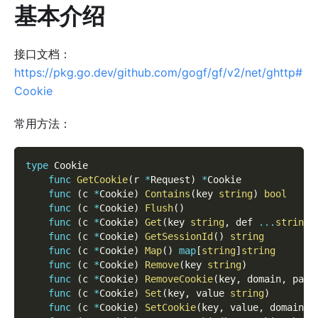
基本介绍
接口文档：
https://pkg.go.dev/github.com/gogf/gf/v2/net/ghttp#
Cookie
常用方法：
type
 Cookie
func
GetCookie
(
r 
*
Request
)
*
Cookie
func
(
c 
*
Cookie
)
Contains
(
key 
string
)
bool
func
(
c 
*
Cookie
)
Flush
(
)
func
(
c 
*
Cookie
)
Get
(
key 
string
,
 def 
...
string
)
func
(
c 
*
Cookie
)
GetSessionId
(
)
string
func
(
c 
*
Cookie
)
Map
(
)
map
[
string
]
string
func
(
c 
*
Cookie
)
Remove
(
key 
string
)
func
(
c 
*
Cookie
)
RemoveCookie
(
key
,
 domain
,
 path
func
(
c 
*
Cookie
)
Set
(
key
,
 value 
string
)
func
(
c 
*
Cookie
)
SetCookie
(
key
,
 value
,
 domain
,
 