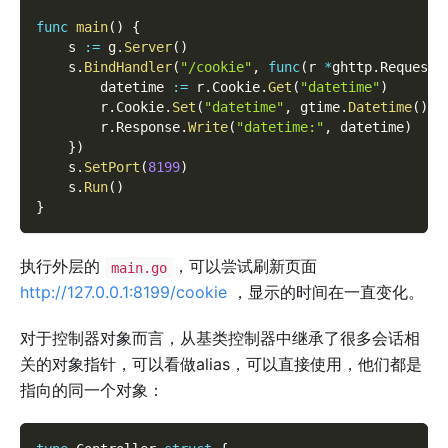
func
main
(
)
{
    s 
:=
 g
.
Server
(
)
    s
.
BindHandler
(
"/cookie"
,
func
(
r 
*
ghttp
.
Request
)
        datetime 
:=
 r
.
Cookie
.
Get
(
"datetime"
)
        r
.
Cookie
.
Set
(
"datetime"
,
 gtime
.
Datetime
(
)
)
        r
.
Response
.
Write
(
"datetime:"
,
 datetime
)
}
)
    s
.
SetPort
(
8199
)
    s
.
Run
(
)
}
执行外层的
，可以尝试刷新页面
main.go
http://127.0.0.1:8199/cookie
，显示的时间在一直变化。
对于控制器对象而言，从基类控制器中继承了很多会话相
关的对象指针，可以看做alias，可以直接使用，他们都是
指向的同一个对象：