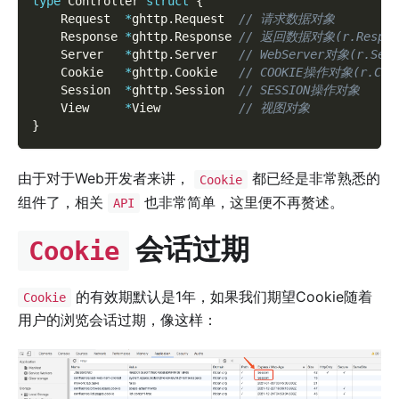
type
 Controller 
struct
{
    Request  
*
ghttp
.
Request  
// 请求数据对象
    Response 
*
ghttp
.
Response 
// 返回数据对象(r.Respon
    Server   
*
ghttp
.
Server   
// WebServer对象(r.Serv
    Cookie   
*
ghttp
.
Cookie   
// COOKIE操作对象(r.Coo
    Session  
*
ghttp
.
Session  
// SESSION操作对象
    View     
*
View           
// 视图对象
}
由于对于Web开发者来讲，
都已经是非常熟悉的
Cookie
组件了，相关
也非常简单，这里便不再赘述。
API
会话过期
Cookie
的有效期默认是1年，如果我们期望Cookie随着
Cookie
用户的浏览会话过期，像这样：