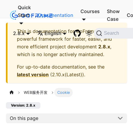
Quick
Courses
Show
Start
Documentation
Co
Case
This is documentation for
GoFrame - A
2.8.x
English
Search
powerful framework for faster, easier, and
more efficient project development
2.8.x
,
which is no longer actively maintained.
For up-to-date documentation, see the
latest version
(
2.10.x(Latest)
).
WEB服务开发
Cookie
Version: 2.8.x
On this page