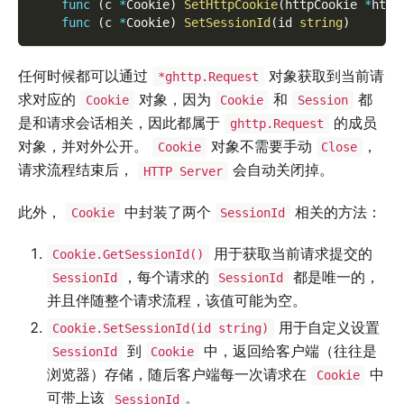
func
(
c 
*
Cookie
)
SetHttpCookie
(
httpCookie 
*
http
func
(
c 
*
Cookie
)
SetSessionId
(
id 
string
)
任何时候都可以通过
对象获取到当前请
*ghttp.Request
求对应的
对象，因为
和
都
Cookie
Cookie
Session
是和请求会话相关，因此都属于
的成员
ghttp.Request
对象，并对外公开。
对象不需要手动
，
Cookie
Close
请求流程结束后，
会自动关闭掉。
HTTP Server
此外，
中封装了两个
相关的方法：
Cookie
SessionId
用于获取当前请求提交的
Cookie.GetSessionId()
，每个请求的
都是唯一的，
SessionId
SessionId
并且伴随整个请求流程，该值可能为空。
用于自定义设置
Cookie.SetSessionId(id string)
到
中，返回给客户端（往往是
SessionId
Cookie
浏览器）存储，随后客户端每一次请求在
中
Cookie
可带上该
。
SessionId