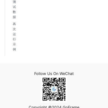
测
试
数
据
再
次
运
行
示
例
Follow Us On WeChat
Copyright ©2024 GoFrame