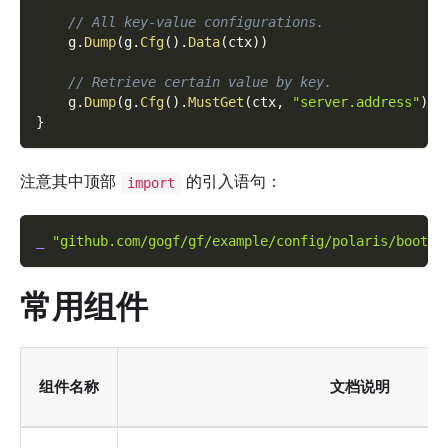
// All key-value configurations.
    g
.
Dump
(
g
.
Cfg
(
)
.
Data
(
ctx
)
)
// Retrieve certain value by key.
    g
.
Dump
(
g
.
Cfg
(
)
.
MustGet
(
ctx
,
"server.address"
)
)
}
注意其中顶部
的引入语句：
import
_
"github.com/gogf/gf/example/config/polaris/boot"
常用组件
组件名称
文档说明