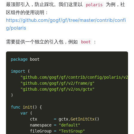
最顶部引入，防止踩坑。我们这里以
为例，社
polaris
区组件的使用说明：
https://github.com/gogf/gf/tree/master/contrib/confi
g/polaris
需要提供一个独立的引入包，例如
：
boot
package
 boot
import
(
"github.com/gogf/gf/contrib/config/polaris/v2"
"github.com/gogf/gf/v2/frame/g"
"github.com/gogf/gf/v2/os/gctx"
)
func
init
(
)
{
var
(
        ctx       
=
 gctx
.
GetInitCtx
(
)
        namespace 
=
"default"
        fileGroup 
=
"TestGroup"