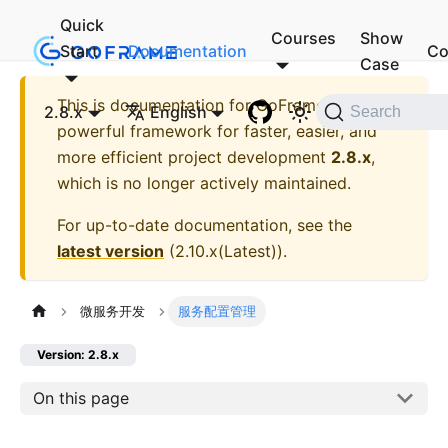
Quick
Courses
Show
Start
Documentation
Co
Case
This is documentation for
GoFrame - A
2.8.x
English
Search
powerful framework for faster, easier, and
more efficient project development
2.8.x
,
which is no longer actively maintained.
For up-to-date documentation, see the
latest version
(
2.10.x(Latest)
).
微服务开发
服务配置管理
Version: 2.8.x
On this page