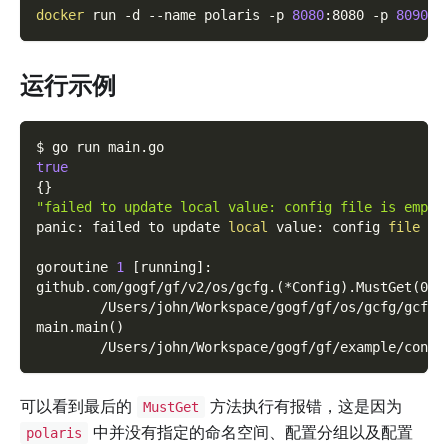
docker
 run 
-d
--name
 polaris 
-p
8080
:8080 
-p
8090
:8
运行示例
$ go run main.go
true
{
}
"failed to update local value: config file is empty
panic: failed to update 
local
 value: config 
file
 is
goroutine 
1
[
running
]
:
github.com/gogf/gf/v2/os/gcfg.
(
*Config
)
.MustGet
(
0x0
        /Users/john/Workspace/gogf/gf/os/gcfg/gcfg.
main.main
(
)
        /Users/john/Workspace/gogf/gf/example/confi
可以看到最后的
方法执行有报错，这是因为
MustGet
中并没有指定的命名空间、配置分组以及配置
polaris