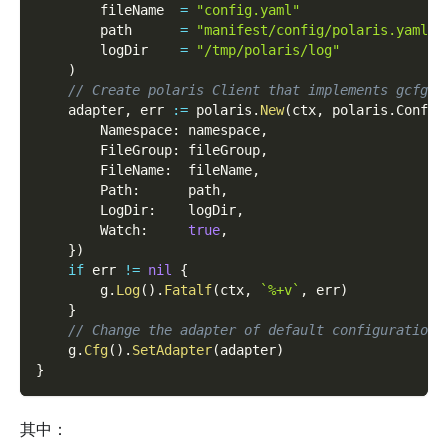
        fileName  
=
"config.yaml"
        path      
=
"manifest/config/polaris.yaml"
        logDir    
=
"/tmp/polaris/log"
)
// Create polaris Client that implements gcfg.A
    adapter
,
 err 
:=
 polaris
.
New
(
ctx
,
 polaris
.
Config
        Namespace
:
 namespace
,
        FileGroup
:
 fileGroup
,
        FileName
:
  fileName
,
        Path
:
      path
,
        LogDir
:
    logDir
,
        Watch
:
true
,
}
)
if
 err 
!=
nil
{
        g
.
Log
(
)
.
Fatalf
(
ctx
,
`%+v`
,
 err
)
}
// Change the adapter of default configuration 
    g
.
Cfg
(
)
.
SetAdapter
(
adapter
)
}
其中：