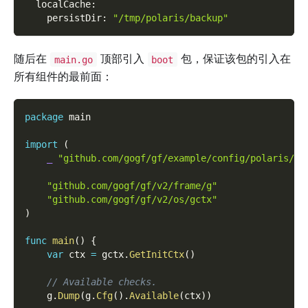
localCache
:
persistDir
:
"/tmp/polaris/backup"
随后在
顶部引入
包，保证该包的引入在
main.go
boot
所有组件的最前面：
package
 main
import
(
_
"github.com/gogf/gf/example/config/polaris/bo
"github.com/gogf/gf/v2/frame/g"
"github.com/gogf/gf/v2/os/gctx"
)
func
main
(
)
{
var
 ctx 
=
 gctx
.
GetInitCtx
(
)
// Available checks.
    g
.
Dump
(
g
.
Cfg
(
)
.
Available
(
ctx
)
)