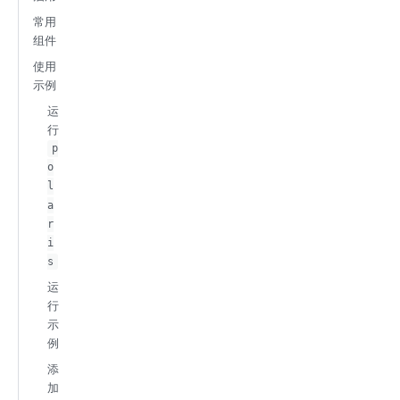
常用
组件
使用
示例
运
行
p
o
l
a
r
i
s
运
行
示
例
添
加