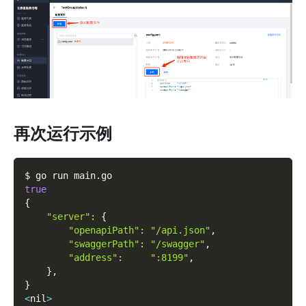
再次运行示例
$ go run main.go
true
{
"server"
:
{
"openapiPath"
:
"/api.json"
,
"swaggerPath"
:
"/swagger"
,
"address"
:
":8199"
,
}
,
}
<
nil
>