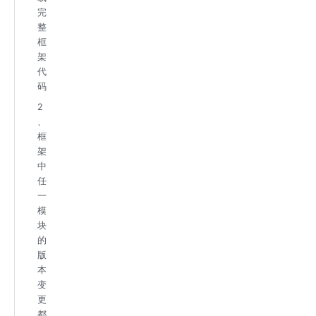
完
整
框
架
代
码
2
、
框
架
中
任
一
模
块
的
版
本
变
更
都