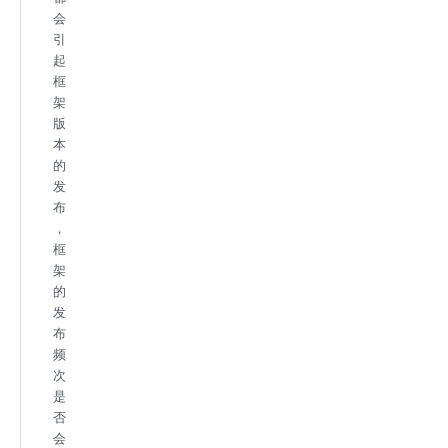
会
引
起
框
架
版
本
的
发
布
，
框
架
的
发
布
频
次
是
否
会