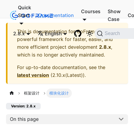
Quick
Courses
Show
Start
Documentation
Co
Case
This is documentation for
GoFrame - A
2.8.x
English
Search
powerful framework for faster, easier, and
more efficient project development
2.8.x
,
which is no longer actively maintained.
For up-to-date documentation, see the
latest version
(
2.10.x(Latest)
).
框架设计
模块化设计
Version: 2.8.x
On this page