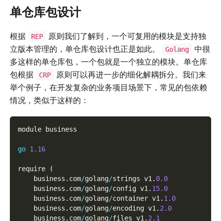
单仓库包设计
根据
原则我们了解到，一个可复用的模块是支持独
REP
立版本管理的，单仓库包设计也正是如此。
中很
Golang
多这样的单仓库包，一个包就是一个独立的模块。单仓库
包根据
原则可以再进一步的细化解耦拆分。我们来
CRP
举个例子，在开发复杂的业务项目场景下，常见的包依赖
情况，类似于这样的：
module business
go
1.16
require 
(
    business
.
com
/
golang
/
strings v1
.
0.0
    business
.
com
/
golang
/
config v1
.
15.0
    business
.
com
/
golang
/
container v1
.
1.0
    business
.
com
/
golang
/
encoding v1
.
2.0
    business
.
com
/
golang
/
files v1
.
2.1