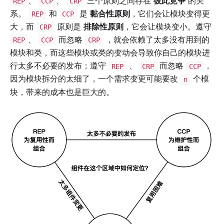
、
、
三个原则之间存在
彼此竞争
的关
REP
CCP
CRP
系。
和
是
黏合性原则
，它们会让模块变得更
REP
CCP
大，而
原则是
排除性原则
，它会让模块变小。遵守
CRP
、
而忽略
，就会依赖了太多没有用到的
REP
CCP
CRP
模块和类，而这些模块或类的变动会导致你自己的模块进
行太多不必要的发布；遵守
、
而忽略
，
REP
CRP
CCP
因为模块拆分的太细了，一个需求变更可能要改
个模
n
块，带来的成本也是巨大的。