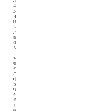
块
虽
然
可
以
选
择
性
引
入
，
但
在
使
用
时
也
得
全
量
下
载