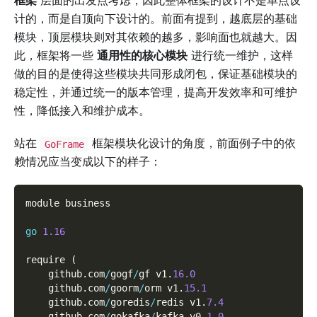
框架
层面的出发点考虑，因此整体框架的设计不是单点设
计的，而是自顶向下设计的。前面有提到，越底层的基础
模块，顶层模块则对其依赖的越多，影响面也就越大。因
此，框架将一些
通用性的核心模块
进行统一维护，这样
做的目的是使得这些模块共同形成闭包，保证基础模块的
稳定性，并通过统一的版本管理，提高开发效率和可维护
性，降低接入和维护成本。
站在
框架模块化设计的角度，前面例子中的依
GoFrame
赖情况应当变成以下的样子：
module business
go
1.16
require 
(
    github
.
com
/
gogf
/
gf v1
.
16.0
    github
.
com
/
goorm
/
orm v1
.
15.1
    github
.
com
/
goredis
/
redis v1
.
7.4
    github
.
com
/
gokafka
/
kafka v0
.
1.0