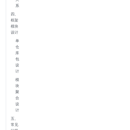
系
四、
框架
模块
设计
单
仓
库
包
设
计
模
块
聚
合
设
计
五、
常见