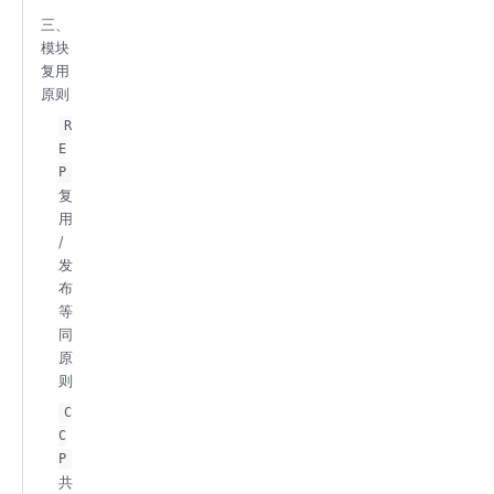
三、
模块
复用
原则
R
E
P
复
用
/
发
布
等
同
原
则
C
C
P
共