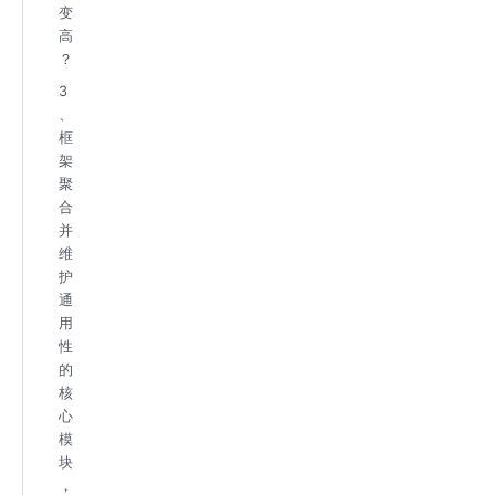
变
高
？
3
、
框
架
聚
合
并
维
护
通
用
性
的
核
心
模
块
，