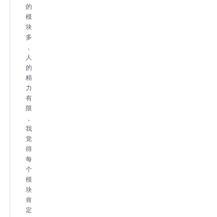
的
模
块
多
，
人
的
精
力
有
限
，
我
觉
得
每
个
模
块
肯
定