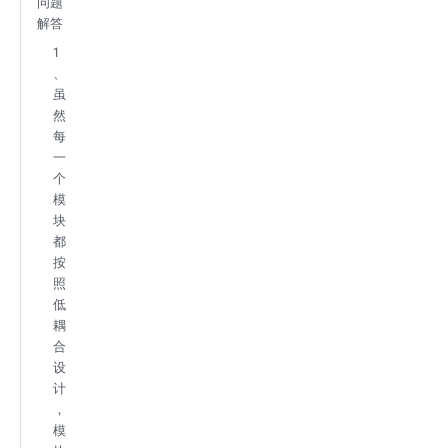
问题
解答
1
、
虽
然
每
一
个
模
块
都
按
照
低
耦
合
设
计
，
模