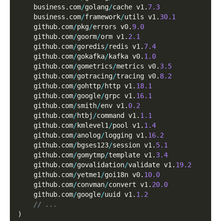
    business
.
com
/
golang
/
cache v1
.
7.3
    business
.
com
/
framework
/
utils v1
.
30.1
    github
.
com
/
pkg
/
errors v0
.
9.0
    github
.
com
/
goorm
/
orm v1
.
2.1
    github
.
com
/
goredis
/
redis v1
.
7.4
    github
.
com
/
gokafka
/
kafka v0
.
1.0
    github
.
com
/
gometrics
/
metrics v0
.
3.5
    github
.
com
/
gotracing
/
tracing v0
.
8.2
    github
.
com
/
gohttp
/
http v1
.
18.1
    github
.
com
/
google
/
grpc v1
.
16.1
    github
.
com
/
smith
/
env v1
.
0.2
    github
.
com
/
htbj
/
command v1
.
1.1
    github
.
com
/
kmlevel1
/
pool v1
.
1.4
    github
.
com
/
anolog
/
logging v1
.
16.2
    github
.
com
/
bgses123
/
session v1
.
5.1
    github
.
com
/
gomytmp
/
template v1
.
3.4
    github
.
com
/
govalidation
/
validate v1
.
19.2
    github
.
com
/
yetme1
/
goi18n v0
.
10.0
    github
.
com
/
convman
/
convert v1
.
20.0
    github
.
com
/
google
/
uuid v1
.
1.2
// ...
)