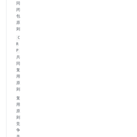
同
闭
包
原
则
C
R
P
共
同
复
用
原
则
复
用
原
则
竞
争
关