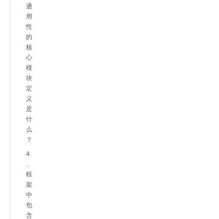
通
用
性
的
核
心
模
块
定
义
是
什
么
？
4
、
框
架
中
包
含