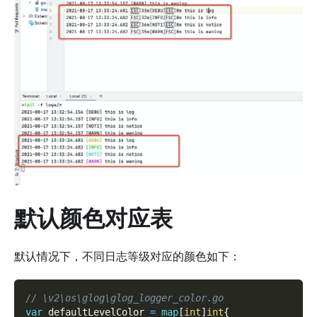
默认颜色对应表
默认情况下，不同日志等级对应的颜色如下：
// \v2\os\glog\glog_logger_color.go
var
 defaultLevelColor 
=
map
[
int
]
int
{