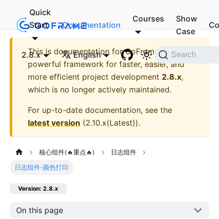
Quick
Courses
Show
Start
Documentation
Co
Case
This is documentation for
GoFrame - A
2.8.x
English
Search
powerful framework for faster, easier, and
more efficient project development
2.8.x
,
which is no longer actively maintained.
For up-to-date documentation, see the
latest version
(
2.10.x(Latest)
).
核心组件(🔥重点🔥)
日志组件
日志组件-颜色打印
Version: 2.8.x
On this page