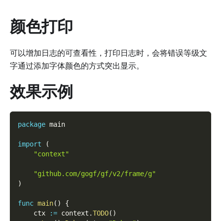
颜色打印
可以增加日志的可查看性，打印日志时，会将错误等级文
字通过添加字体颜色的方式突出显示。
效果示例
package
 main
import
(
"context"
"github.com/gogf/gf/v2/frame/g"
)
func
main
(
)
{
    ctx 
:=
 context
.
TODO
(
)