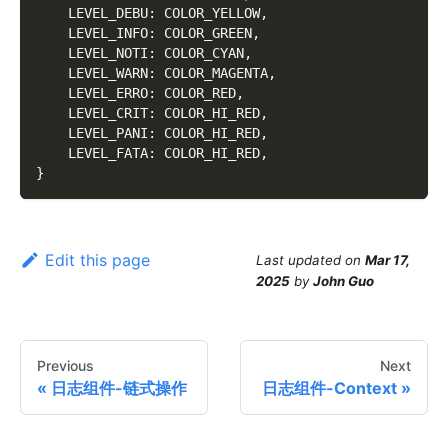
    LEVEL_DEBU
:
 COLOR_YELLOW
,
    LEVEL_INFO
:
 COLOR_GREEN
,
    LEVEL_NOTI
:
 COLOR_CYAN
,
    LEVEL_WARN
:
 COLOR_MAGENTA
,
    LEVEL_ERRO
:
 COLOR_RED
,
    LEVEL_CRIT
:
 COLOR_HI_RED
,
    LEVEL_PANI
:
 COLOR_HI_RED
,
    LEVEL_FATA
:
 COLOR_HI_RED
,
}
Edit this page
Last updated
on
Mar 17,
2025
by
John Guo
Previous
Next
日志组件-链式操作
日志组件-Context