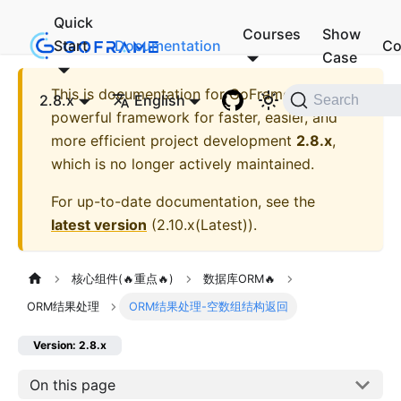
Quick
Courses
Show
Start
Documentation
Co
Case
This is documentation for
GoFrame - A
2.8.x
English
Search
powerful framework for faster, easier, and
more efficient project development
2.8.x
,
which is no longer actively maintained.
For up-to-date documentation, see the
latest version
(
2.10.x(Latest)
).
核心组件(🔥重点🔥)
数据库ORM🔥
ORM结果处理
ORM结果处理-空数组结构返回
Version: 2.8.x
On this page