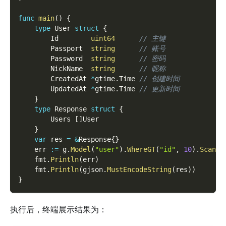
func
main
(
)
{
type
 User 
struct
{
        Id        
uint64
// 主键
        Passport  
string
// 账号
        Password  
string
// 密码
        NickName  
string
// 昵称
        CreatedAt 
*
gtime
.
Time 
// 创建时间
        UpdatedAt 
*
gtime
.
Time 
// 更新时间
}
type
 Response 
struct
{
        Users 
[
]
User
}
var
 res 
=
&
Response
{
}
    err 
:=
 g
.
Model
(
"user"
)
.
WhereGT
(
"id"
,
10
)
.
Scan
(
&
    fmt
.
Println
(
err
)
    fmt
.
Println
(
gjson
.
MustEncodeString
(
res
)
)
}
执行后，终端展示结果为：