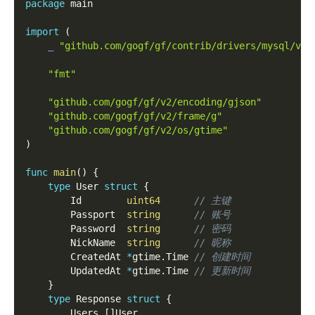
package
 main
import
(
_
"github.com/gogf/gf/contrib/drivers/mysql/v2"
"fmt"
"github.com/gogf/gf/v2/encoding/gjson"
"github.com/gogf/gf/v2/frame/g"
"github.com/gogf/gf/v2/os/gtime"
)
func
main
(
)
{
type
 User 
struct
{
        Id        
uint64
// 主键
        Passport  
string
// 账号
        Password  
string
// 密码
        NickName  
string
// 昵称
        CreatedAt 
*
gtime
.
Time 
// 创建时间
        UpdatedAt 
*
gtime
.
Time 
// 更新时间
}
type
 Response 
struct
{
        Users 
[
]
User