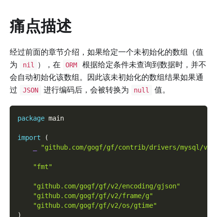
痛点描述
经过前面的章节介绍，如果给定一个未初始化的数组（值
为
），在
根据给定条件未查询到数据时，并不
nil
ORM
会自动初始化该数组。因此该未初始化的数组结果如果通
过
进行编码后，会被转换为
值。
JSON
null
package
 main
import
(
_
"github.com/gogf/gf/contrib/drivers/mysql/v2"
"fmt"
"github.com/gogf/gf/v2/encoding/gjson"
"github.com/gogf/gf/v2/frame/g"
"github.com/gogf/gf/v2/os/gtime"
)