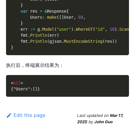
}
var
 res 
=
&
Response
{
        Users
:
make
(
[
]
User
,
0
)
,
}
    err 
:=
 g
.
Model
(
"user"
)
.
WhereGT
(
"id"
,
10
)
.
Scan
(
&
    fmt
.
Println
(
err
)
    fmt
.
Println
(
gjson
.
MustEncodeString
(
res
)
)
}
执行后，终端展示结果为：
<
nil
>
{"Users":[]}
Edit this page
Last updated
on
Mar 17,
2025
by
John Guo