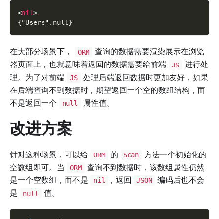
<
nil
>
{"Users":null}
在大部分场景下，
查询的数据需要渲染展示在浏览
ORM
器页面上，也就意味着返回的数据需要给前端
进行处
JS
理。为了对前端
处理后端返回数据时更加友好，如果
JS
在后端查询不到数据时，期望返回一个空的数组结构，而
不是返回一个
属性值。
null
改进方案
针对这种场景，可以给
的
方法一个初始化的
ORM
Scan
空数组即可。当
查询不到数据时，该数组属性仍然
ORM
是一个空数组，而不是
，返回
编码后也不会
nil
JSON
是
值。
null