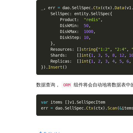
_
,
 err 
=
 dao
.
SellSpec
.
Ctx
(
ctx
)
.
Data
(
v1
    SellSpec
:
 entity
.
SellSpec
{
        Product
:
"redis"
,
        DiskMin
:
50
,
        DiskMax
:
1000
,
        DiskStep
:
10
,
}
,
    Resources
:
[
]
string
{
"1:2"
,
"2:4"
,
    Shards
:
[
]
int
{
1
,
3
,
5
,
8
,
12
,
1
    Replicas
:
[
]
int
{
1
,
2
,
3
,
4
,
5
,
6
,
}
)
.
Insert
(
)
数据查询，
组件将会自动地将数据表中
ORM
var
 items 
[
]
v1
.
SellSpecItem
err 
=
 dao
.
SellSpec
.
Ctx
(
ctx
)
.
Scan
(
&
item