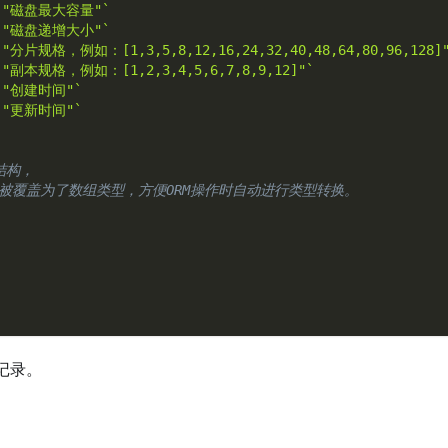
on:"磁盘最大容量"`
on:"磁盘递增大小"`
n:"分片规格，例如：[1,3,5,8,12,16,24,32,40,48,64,80,96,128]
n:"副本规格，例如：[1,2,3,4,5,6,7,8,9,12]"`
n:"创建时间"`
n:"更新时间"`
据结构，
plicas被覆盖为了数组类型，方便ORM操作时自动进行类型转换。
记录。