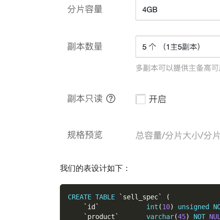
我们的表设计如下：
CREATE
TABLE
`
sell_spec
`
(
`
id
`
int
(
10
)
unsigned
N
`
product
`
varchar
(
45
)
NOT
NU