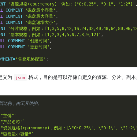
ENT
'资源规格(cpu:memory)，例如：["0:0.25", "0:1", "1:2"]'
LL
COMMENT
'磁盘最小容量'
,
LL
COMMENT
'磁盘最大容量'
,
LL
COMMENT
'磁盘递增大小'
,
ENT
'分片规格，例如：[1,3,5,8,12,16,24,32,40,48,64,80,96,12
ENT
'副本规格，例如：[1,2,3,4,5,6,7,8,9,12]'
,
ULL
COMMENT
'创建时间'
,
ULL
COMMENT
'更新时间'
,
OMMENT
=
'售卖规格配置'
;
定义为
格式，目的是可以存储自定义的资源、分片、副本
json
成的数据结构，由工具维护。
n:"主键"`
n:"产品名称"`
n:"资源规格(cpu:memory)，例如：[\"0:0.25\", \"0:1\", \"1:2\"
on:"磁盘最小容量"`