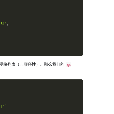
,
8]'
,
规格列表（非顺序性）。那么我们的
go
]"`