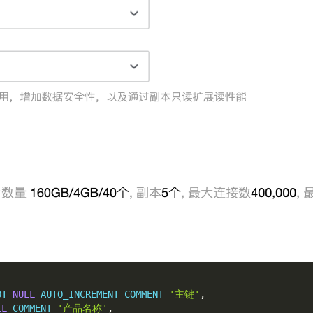
OT
NULL
AUTO_INCREMENT
COMMENT
'主键'
,
LL
COMMENT
'产品名称'
,