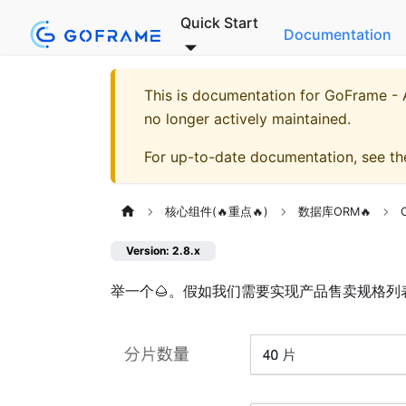
Quick Start
Documentation
This is documentation for
GoFrame - A
no longer actively maintained.
For up-to-date documentation, see t
核心组件(🔥重点🔥)
数据库ORM🔥
Version: 2.8.x
举一个🌰。假如我们需要实现产品售卖规格