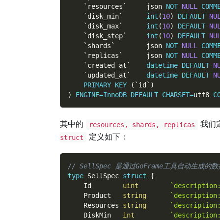
`
resources
`
     json 
NOT
NULL
COMM
`
disk_min
`
int
(
10
)
DEFAULT
NU
`
disk_max
`
int
(
10
)
DEFAULT
NU
`
disk_step
`
int
(
10
)
DEFAULT
NU
`
shards
`
        json 
NOT
NULL
COMM
`
replicas
`
      json 
NOT
NULL
COMM
`
created_at
`
datetime
DEFAULT
N
`
updated_at
`
datetime
DEFAULT
N
PRIMARY
KEY
(
`
id
`
)
)
ENGINE
=
InnoDB
DEFAULT
CHARSET
=
utf8 
C
其中的
我们
resources, shards, replicas
定义如下：
struct
// SellSpec 是通过GoFrame工具自动生
type
 SellSpec 
struct
{
    Id        
uint
`descriptio
    Product   
string
`descriptio
    Resources 
string
`descriptio
    DiskMin   
int
`descripti