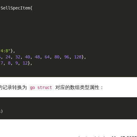
.
SellSpecItem
{
"4:8"
}
,
6
,
24
,
32
,
40
,
48
,
64
,
80
,
96
,
128
}
,
7
,
8
,
9
,
12
}
,
的记录转换为
对应的数组类型属性：
go struct
s
)