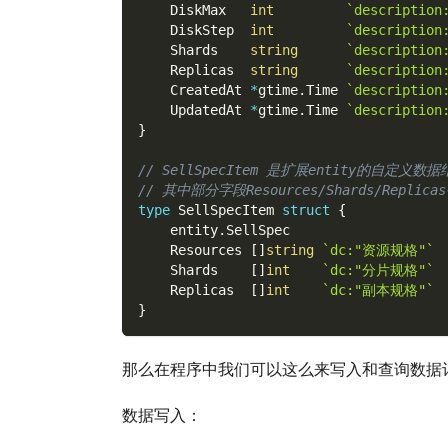
    DiskMax   
int
`descripti
    DiskStep  
int
`descripti
    Shards    
string
`descriptio
    Replicas  
string
`descriptio
    CreatedAt 
*
gtime
.
Time 
`descriptio
    UpdatedAt 
*
gtime
.
Time 
`descriptio
}
// SellSpecItem 是扩展entity的自定义数
// 其中部分字段Resources/Shards/Re
type
 SellSpecItem 
struct
{
    entity
.
SellSpec
    Resources 
[
]
string
`dc:"资源规格"`
    Shards    
[
]
int
`dc:"分片规格"`
    Replicas  
[
]
int
`dc:"副本规格"`
}
那么在程序中我们可以这么来写入和查询数据
数据写入：