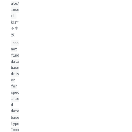
ate/
inse
rt
操作
不生
效
can
not
find
data
base
driv
er
for
spec
ifie
d
data
base
type
"xxx