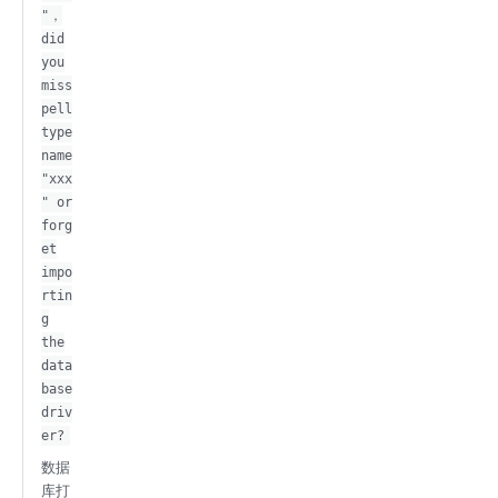
"，
did
you
miss
pell
type
name
"xxx
" or
forg
et
impo
rtin
g
the
data
base
driv
er?
数据
库打