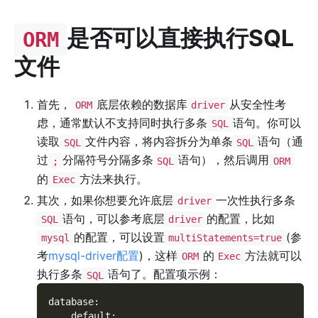
是否可以直接执行SQL
ORM
文件
首先，
底层依赖的数据库
从安全性考
ORM
driver
虑，通常默认不支持同时执行多条
语句。你可以
SQL
读取
文件内容，将内容拆分为单条
语句（通
SQL
SQL
过
分隔符号分隔多条
语句），然后调用
;
SQL
ORM
的
方法来执行。
Exec
其次，如果你想要允许底层
一次性执行多条
driver
语句，可以参考底层
的配置，比如
SQL
driver
的配置，可以设置
(参
mysql
multiStatements=true
考
mysql-driver配置
)，这样
的
方法就可以
ORM
Exec
执行多条
语句了。配置项示例：
SQL
database
:
default
: