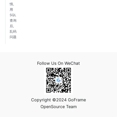
情,
用
SQL
查询
后,
乱码
问题
Follow Us On WeChat
Copyright ©2024 GoFrame
OpenSource Team