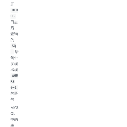
开
DEB
UG
日志
后，
查询
的
SQ
语
L
句中
发现
出现
WHE
RE
0=1
的语
句
MYS
QL
中的
表