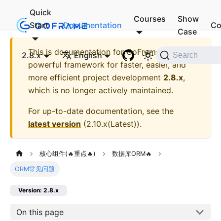
Quick
Courses
Show
Start
Documentation
Co
Case
This is documentation for
GoFrame - A
2.8.x
English
Search
powerful framework for faster, easier, and
more efficient project development
2.8.x
,
which is no longer actively maintained.
For up-to-date documentation, see the
latest version
(
2.10.x(Latest)
).
核心组件(🔥重点🔥)
数据库ORM🔥
ORM常见问题
Version: 2.8.x
On this page