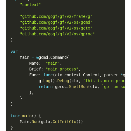
"context"
"github.com/gogf/gf/v2/frame/g"
"github.com/gogf/gf/v2/os/gcmd"
"github.com/gogf/gf/v2/os/gctx"
"github.com/gogf/gf/v2/os/gproc"
)
var
(
    Main 
=
&
gcmd
.
Command
{
        Name
:
"main"
,
        Brief
:
"main process"
,
        Func
:
func
(
ctx context
.
Context
,
 parser 
*
gcm
            g
.
Log
(
)
.
Debug
(
ctx
,
`this is main proces
return
 gproc
.
ShellRun
(
ctx
,
`go run sub.
}
,
}
)
func
main
(
)
{
    Main
.
Run
(
gctx
.
GetInitCtx
(
)
)
}