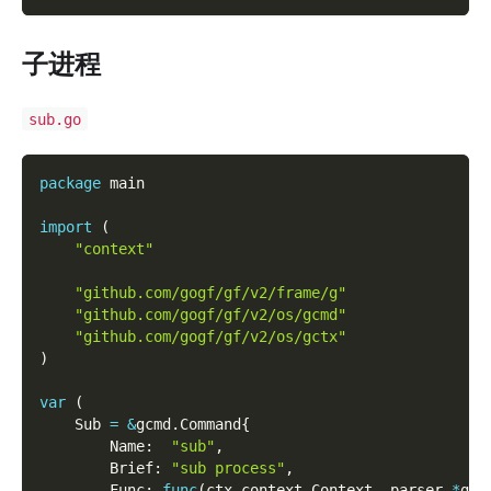
子进程
sub.go
package
 main
import
(
"context"
"github.com/gogf/gf/v2/frame/g"
"github.com/gogf/gf/v2/os/gcmd"
"github.com/gogf/gf/v2/os/gctx"
)
var
(
    Sub 
=
&
gcmd
.
Command
{
        Name
:
"sub"
,
        Brief
:
"sub process"
,
        Func
:
func
(
ctx context
.
Context
,
 parser 
*
gcm