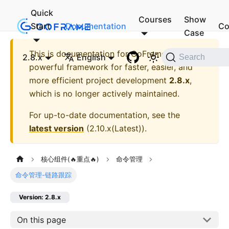
Quick
Courses
Show
Start
Documentation
Co
Case
This is documentation for
GoFrame - A
2.8.x
English
Search
powerful framework for faster, easier, and
more efficient project development
2.8.x
,
which is no longer actively maintained.
For up-to-date documentation, see the
latest version
(
2.10.x(Latest)
).
核心组件(🔥重点🔥)
命令管理
命令管理-链路跟踪
Version: 2.8.x
On this page