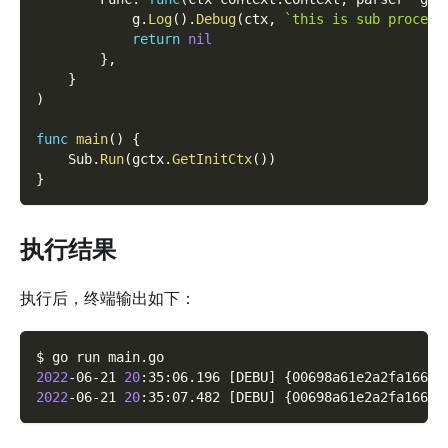
            g
.
Log
(
)
.
Debug
(
ctx
,
`this is sub process
return
nil
}
,
}
)
func
main
(
)
{
    Sub
.
Run
(
gctx
.
GetInitCtx
(
)
)
}
执行结果
执行后，终端输出如下：
$ go run main.go
2022
-06-21 
20
:35:06.196 
[
DEBU
]
{
00698a61e2a2fa1661d
2022
-06-21 
20
:35:07.482 
[
DEBU
]
{
00698a61e2a2fa1661d