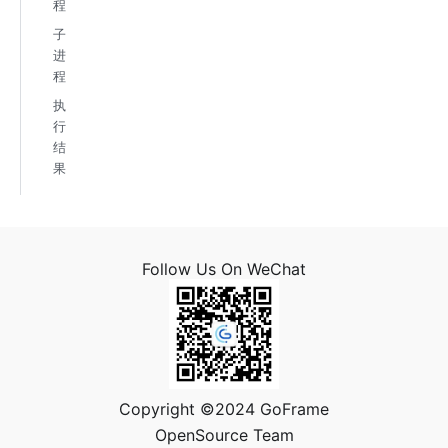
程
子
进
程
执
行
结
果
Follow Us On WeChat
Copyright ©2024 GoFrame
OpenSource Team