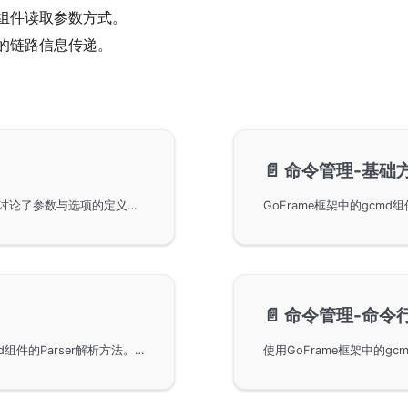
组件读取参数方式。
的链路信息传递。
📄️
命令管理-基础
GoFrame框架中的命令行参数和选项的基本概念，讨论了参数与选项的定义、区别及其在命令行中的表现方式。详细解释了选项与参数的解析规则，包括使用等号连接选项与数据的情况。并提供了gcmd组件在GoFrame中的实现细节和使用示例，以帮助用户更好地管理命令行输入。
📄️
命令管理-命令
GoFrame框架的命令行解析功能，重点讲解了gcmd组件的Parser解析方法。通过自定义选项名称和数值解析，能够高效管理和解析命令行选项。包括代码示例和详细的接口文档，帮助开发者理解和应用于实际项目中。