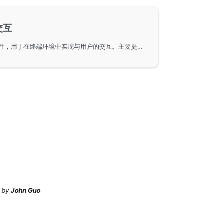
交互
GoFrame框架中的gcmd组件，用于在终端环境中实现与用户的交互。主要提供了Scan和Scanf两个核心方法，通过这些方法可以便捷地从终端读取用户输入，并在命令行界面中进行交互展示。这些实用功能适用于需要与用户数据输入交互的命令行程序开发。
by
John Guo