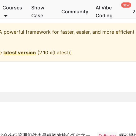
Courses
Show
AI Vibe
Community
2
Case
Coding
 powerful framework for faster, easier, and more efficien
he
latest version
(
2.10.x(Latest)
).
此命令行管理组件也是框架的核心组件之一。
框架提
GoFrame