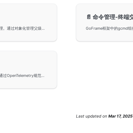
📄️
命令管理-终端
通过GoFrame框架实现命令行管理的结构化参数处理。通过对象化管理父级及子级命令，定义规范化的输入参数对象，实现命令行的自动数据转换及校验功能。通过GoFrame的框架开发工具，用户可以轻松管理多个命令行项目，支持从配置中读取数据，提升项目的开发效率和稳定性。
使用GoFrame框架的命令管理组件进行链路跟踪。通过OpenTelemetry规范，使用GoFrame可以实现跨进程的链路跟踪，特别适用于临时运行的进程。示例中展示了如何通过主进程调用子进程，并自动传递链路信息。
Last updated
on
Mar 17, 2025