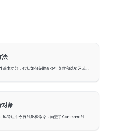
方法
GoFrame框架中的gcmd组件基本功能，包括如何获取命令行参数和选项及其常用方法。通过示例讲解如何使用Init方法自定义命令行数据，以及如何利用GetArg和GetOpt方法分别获取命令行参数和选项，详细展示了参数获取和选项获取的实现，帮助开发者快速掌握GoFrame中的命令管理功能。
行对象
使用GoFrame框架中的gcmd库管理命令行对象和命令，涵盖了Command对象的定义、回调方法的使用以及命令的层级管理。同时，提供了在GoFrame框架下启动HTTP和gRPC服务的命令行实现示例，展示了如何为命令增加子命令，并自动生成帮助信息。