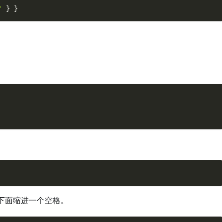
'
}
}
下面缩进一个空格。