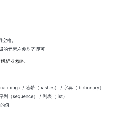
用空格。
级的元素左侧对齐即可
被解析器忽略。
g）/ 哈希（hashes） / 字典（dictionary）
equence） / 列表（list）
分的值