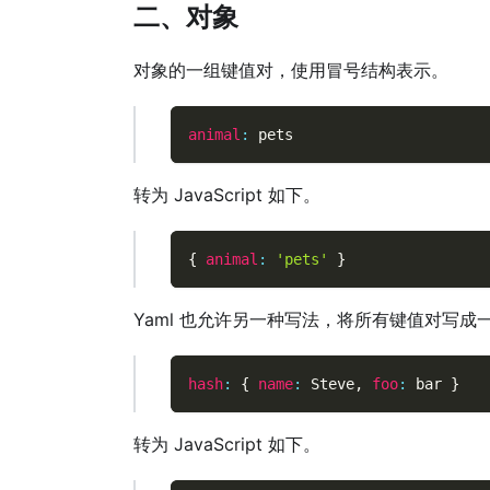
二、对象
对象的一组键值对，使用冒号结构表示。
animal
:
 pets
转为 JavaScript 如下。
{
animal
:
'pets'
}
Yaml 也允许另一种写法，将所有键值对写成
hash
:
{
name
:
 Steve
,
foo
:
 bar 
}
转为 JavaScript 如下。