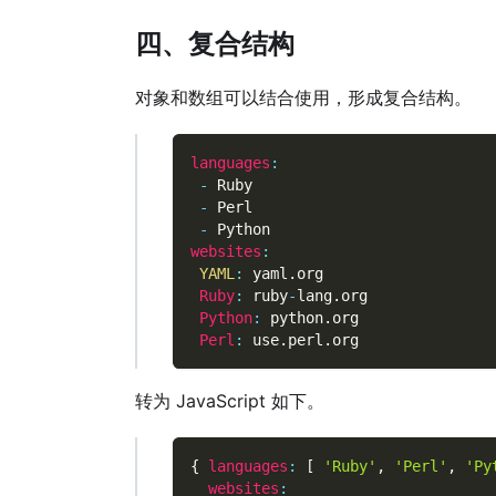
四、复合结构
对象和数组可以结合使用，形成复合结构。
languages
:
-
 Ruby
-
 Perl
-
 Python
websites
:
YAML
:
 yaml
.
org
Ruby
:
 ruby
-
lang
.
org
Python
:
 python
.
org
Perl
:
 use
.
perl
.
org
转为 JavaScript 如下。
{
languages
:
[
'Ruby'
,
'Perl'
,
'Py
websites
: