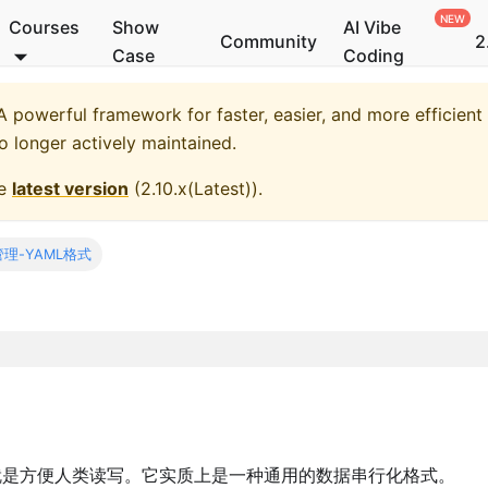
Courses
Show
AI Vibe
Community
2
Case
Coding
 powerful framework for faster, easier, and more efficient
no longer actively maintained.
he
latest version
(
2.10.x(Latest)
).
理-YAML格式
计目标，就是方便人类读写。它实质上是一种通用的数据串行化格式。