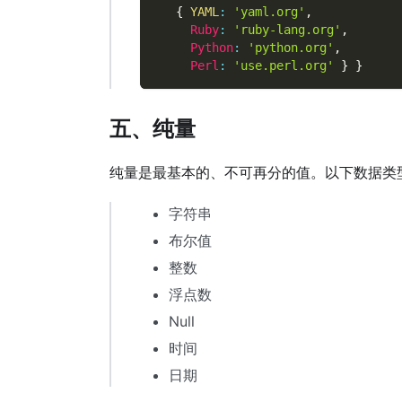
{
YAML
:
'yaml.org'
,
Ruby
:
'ruby-lang.org'
,
Python
:
'python.org'
,
Perl
:
'use.perl.org'
}
}
五、纯量
纯量是最基本的、不可再分的值。以下数据类型都属于
字符串
布尔值
整数
浮点数
Null
时间
日期