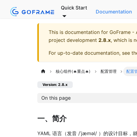
Quick Start
Documentation
This is documentation for
GoFrame - A
project development
2.8.x
, which is 
For up-to-date documentation, see t
核心组件(🔥重点🔥)
配置管理
配置管
Version: 2.8.x
On this page
一、简介
YAML 语言（发音 /ˈjæməl/ ）的设