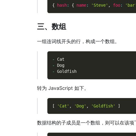
{
hash
:
{
name
:
'Steve'
,
foo
:
'bar
三、数组
一组连词线开头的行，构成一个数组。
-
 Cat
-
 Dog
-
 Goldfish
转为 JavaScript 如下。
[
'Cat'
,
'Dog'
,
'Goldfish'
]
数据结构的子成员是一个数组，则可以在该项