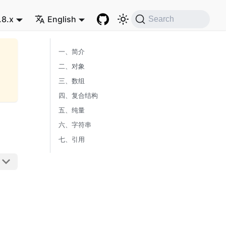
.8.x
English
Search
一、简介
二、对象
三、数组
四、复合结构
五、纯量
六、字符串
七、引用