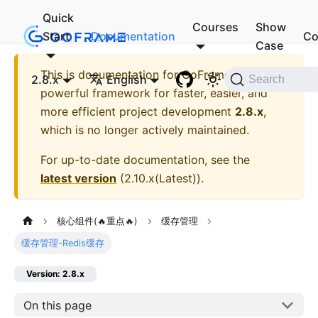
Quick
Courses
Show
Start
Documentation
Co
Case
This is documentation for
GoFrame - A
2.8.x
English
Search
powerful framework for faster, easier, and
more efficient project development
2.8.x
,
which is no longer actively maintained.
For up-to-date documentation, see the
latest version
(
2.10.x(Latest)
).
核心组件(🔥重点🔥)
缓存管理
缓存管理-Redis缓存
Version: 2.8.x
On this page