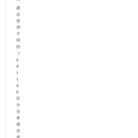
建
议
使
用
不
同
的
r
e
d
i
s
d
b
区
分
业
务
缓
存
类