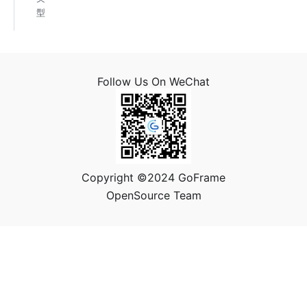
型
Follow Us On WeChat
Copyright ©2024 GoFrame
OpenSource Team