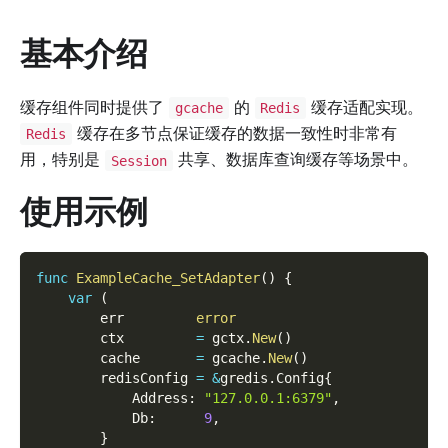
基本介绍
缓存组件同时提供了
的
缓存适配实现。
gcache
Redis
缓存在多节点保证缓存的数据一致性时非常有
Redis
用，特别是
共享、数据库查询缓存等场景中。
Session
使用示例
func
ExampleCache_SetAdapter
(
)
{
var
(
        err         
error
        ctx         
=
 gctx
.
New
(
)
        cache       
=
 gcache
.
New
(
)
        redisConfig 
=
&
gredis
.
Config
{
            Address
:
"127.0.0.1:6379"
,
            Db
:
9
,
}