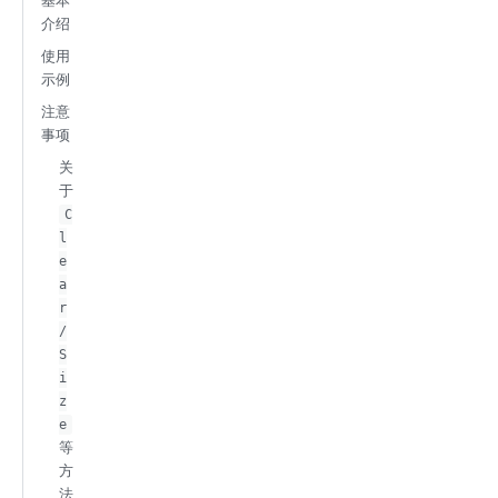
基本
介绍
使用
示例
注意
事项
关
于
C
l
e
a
r
/
S
i
z
e
等
方
法