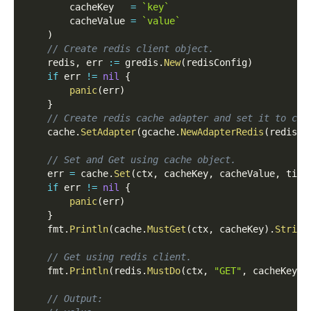
        cacheKey   
=
`key`
        cacheValue 
=
`value`
)
// Create redis client object.
    redis
,
 err 
:=
 gredis
.
New
(
redisConfig
)
if
 err 
!=
nil
{
panic
(
err
)
}
// Create redis cache adapter and set it to cac
    cache
.
SetAdapter
(
gcache
.
NewAdapterRedis
(
redis
)
)
// Set and Get using cache object.
    err 
=
 cache
.
Set
(
ctx
,
 cacheKey
,
 cacheValue
,
 time
if
 err 
!=
nil
{
panic
(
err
)
}
    fmt
.
Println
(
cache
.
MustGet
(
ctx
,
 cacheKey
)
.
String
// Get using redis client.
    fmt
.
Println
(
redis
.
MustDo
(
ctx
,
"GET"
,
 cacheKey
)
.
// Output: