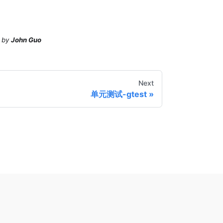
by
John Guo
Next
单元测试-gtest