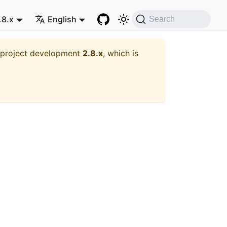
.8.x
English
Search
t project development
2.8.x
, which is