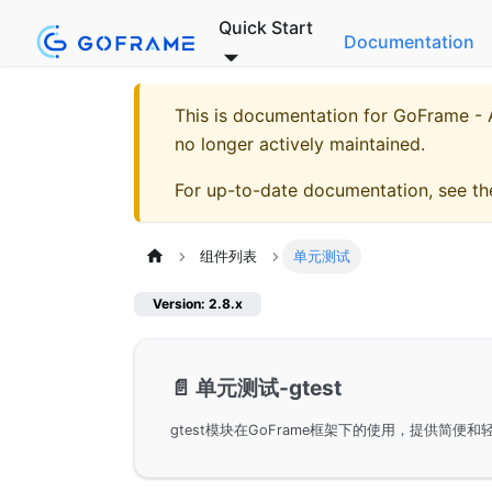
Quick Start
Documentation
This is documentation for
GoFrame - A
no longer actively maintained.
For up-to-date documentation, see t
组件列表
单元测试
Version: 2.8.x
📄️
单元测试-gtest