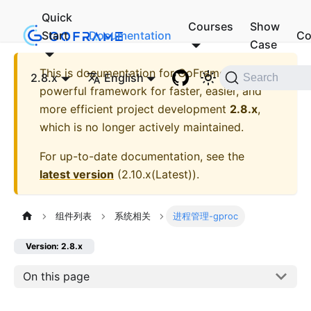
Quick
Courses
Show
Start
Documentation
Co
Case
This is documentation for
GoFrame - A
2.8.x
English
Search
powerful framework for faster, easier, and
more efficient project development
2.8.x
,
which is no longer actively maintained.
For up-to-date documentation, see the
latest version
(
2.10.x(Latest)
).
组件列表
系统相关
进程管理-gproc
Version: 2.8.x
On this page