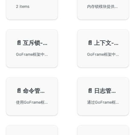
2 items
内存锁模块提供了基于GoFrame框架的动态互斥锁功能，支持给定键名动态生成锁，实现并发安全和TryLock特性。通过GoFrame提供的方法，可以方便地在需要动态创建大量互斥锁的场景中应用，如在多goroutine并发处理中有效管理锁，确保资源安全访问。
📄️
互斥锁-gmutex
📄️
上下文-gctx
GoFrame框架中的gmutex互斥锁，该锁支持并发读写控制，与标准库sync.RWMutex类似。其特点是包含Try*方法和*Func方法，用于非阻塞锁机制和特定作用域锁控制。通过示例代码展示了其便捷的使用方式，以及与标准库锁的基准测试对比，展示了其性能优势。适用于需要高效锁机制的并发编程场景。
GoFrame框架中gctx组件的基本概念及常用方法。gctx用于简化链路跟踪及上下文对象的管理，方便进程初始化和上下文操作。主要涉及的内容包括如何创建和获取支持链路跟踪的上下文对象，以及在进程和init包中的应用。结合示例代码和API文档，可更详细地了解gctx的实际应用。
📄️
命令管理-gcmd
📄️
日志管理-glog
使用GoFrame框架中的命令管理组件gcmd进行命令行操作，包括如何创建和管理命令、执行命令以及命令的参数配置。是GoFrame核心组件之一，适用于各种开发场景，提高开发效率。
通过GoFrame框架的glog模块实现日志管理功能，帮助用户掌握使用GoFrame框架进行高效日志处理的方法与技巧。详细了解模块化设计与日志记录的使用方式。