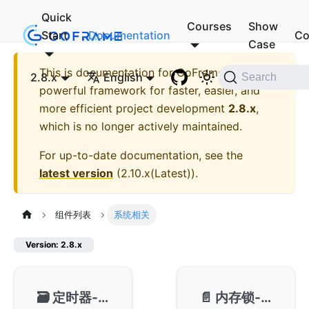
Quick
Courses
Show
Start
Documentation
Co
Case
This is documentation for
GoFrame - A
2.8.x
English
Search
powerful framework for faster, easier, and
more efficient project development
2.8.x
,
which is no longer actively maintained.
For up-to-date documentation, see the
latest version
(
2.10.x(Latest)
).
组件列表
系统相关
Version: 2.8.x
🗃️
定时器-gtimer
📄️
内存锁-gmlock