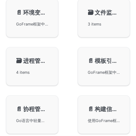
📄️
环境变量-genv
🗃️
文件监控-gfsnotify
GoFrame框架中的genv环境变量管理组件，包括如何批量设置环境变量，以及如何通过命令行选项获取环境变量。当某个环境变量不存在时，支持从命令行选项读取。此外，还涵盖了环境变量的添加、删除、及其命名转换规则等内容。
3 items
🗃️
进程管理-gproc
📄️
模板引擎-gview
4 items
GoFrame框架中的模板引擎组件gview，详细说明了gview模块的功能和使用方法。通过对核心组件模板引擎的讲解，帮助用户理解和应用gview模块实现复杂的模板引擎功能。
📄️
协程管理-grpool
📄️
构建信息-gbuild
Go语言中轻量级的协程管理工具grpool，讨论其在高并发下的性能优势和资源复用。通过池化技术，对大量goroutine进行管理，以降低内存占用和优化全局调度，适用于异步任务和内存使用率要求高的场景。
使用GoFrame框架中的gbuild模块获取程序构建信息。通过gf build命令构建程序后，您可以通过gbuild模块访问这些构建信息。本模块是GoFrame框架的一部分，支持Go语言的软件开发者快速检索和利用构建数据，提供了简单易用的接口文档。