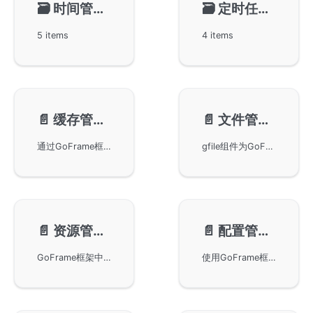
🗃️
时间管理-gtime
🗃️
定时任务-gcron
5 items
4 items
📄️
缓存管理-gcache
📄️
文件管理-gfile
通过GoFrame框架中的gcache模块实现缓存管理。了解如何在您的Web开发项目中使用该模块以提高性能和效率，并获取有关缓存策略、配置和最佳实践的深入指导。
gfile组件为GoFrame框架提供丰富的文件和目录操作功能，包括文件内容读取、缓存机制、文件复制与移动、目录扫描及文件权限设置等。支持灵活的路径操作与内容替换，优化文件管理与处理效率，是开发者进行文件操作的优选库。
📄️
资源管理-gres
📄️
配置管理-gcfg
GoFrame框架中的资源管理技巧，详细讨论了gres模块的使用。通过参考相关核心组件文档，用户可以优化站点资源管理，提高网站整体性能和表现。
使用GoFrame框架中的gcfg模块进行配置管理。gcfg模块支持灵活的应用配置和系统配置，帮助开发者更加高效地管理和组织配置文件，确保应用程序的稳定性与灵活性。