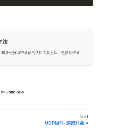
方法
使用GoFrame框架中的gudp模块进行UDP通信的常用工具方法，包括如何通过NewNetConn创建UDP连接，使用Send和SendRecv方法进行数据传输，以及使用*Pkg方法简化数据包协议传输。
by
John Guo
Next
UDP组件-连接对象