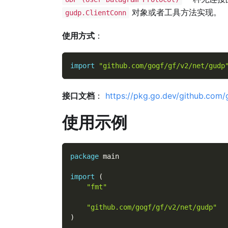
对象或者工具方法实现。
gudp.ClientConn
使用方式
：
import
"github.com/gogf/gf/v2/net/gudp
接口文档
：
https://pkg.go.dev/github.com
使用示例
package
 main
import
(
"fmt"
"github.com/gogf/gf/v2/net/gudp"
)