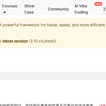
Courses
Show
AI Vibe
Community
2
Case
Coding
 powerful framework for faster, easier, and more efficien
he
latest version
(
2.10.x(Latest)
).
的传输层协议，提供面向事务的简单不可靠信息传送服务。
UDP