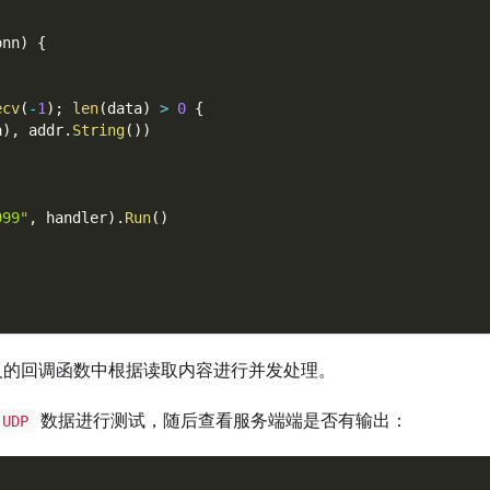
onn
)
{
ecv
(
-
1
)
;
len
(
data
)
>
0
{
a
)
,
 addr
.
String
(
)
)
999"
,
 handler
)
.
Run
(
)
的回调函数中根据读取内容进行并发处理。
数据进行测试，随后查看服务端端是否有输出：
UDP