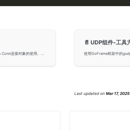
📄️
UDP组件-工具
使用GoFrame框架进行UDP组件开发，特别是gudp.Conn连接对象的使用。文中提供了详细的函数接口说明以及一个完整的客户端与服务端通信的示例代码，帮助开发者快速掌握UDP连接对象的具体操作和应用场景。
Last updated
on
Mar 17, 2025