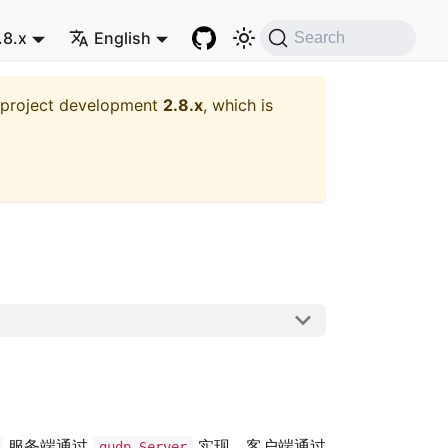
.8.x
English
Search
t project development
2.8.x
, which is
服务端通过
实现，客户端通过
gudp.Server