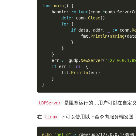
func
main
(
)
{
    handler 
:=
func
(
conn 
*
gudp
.
ServerC
defer
 conn
.
Close
(
)
for
{
if
 data
,
 addr
,
_
:=
 conn
.
R
                fmt
.
Println
(
string
(
dat
}
}
}
    err 
:=
 gudp
.
NewServer
(
"127.0.0.1:8
if
 err 
!=
nil
{
        fmt
.
Println
(
err
)
}
}
是阻塞运行的，用户可以在自定义
UDPServer
在
下可以使用以下命令向服务端发送
Linux
echo
"hello"
>
 /dev/udp/127.0.0.1/8999