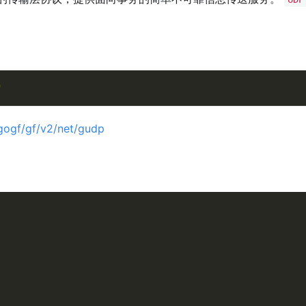
"
/gogf/gf/v2/net/gudp