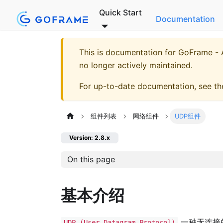
Quick Start
Documentation
This is documentation for
GoFrame - A
no longer actively maintained.
For up-to-date documentation, see t
组件列表
网络组件
UDP组件
Version: 2.8.x
On this page
基本介绍
一种无连接
UDP (User Datagram Protocol)