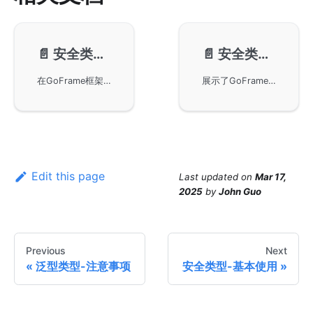
📄️
安全类型-基本使用
📄️
安全类型-性能测试
在GoFrame框架中使用gtype模块实现并发安全的基本类型操作。通过示例代码展示了如何创建和操作线程安全的基本类型，如整数类型的增减操作，以及gtype容器类型的JSON序列化和反序列化功能，帮助开发者便捷地管理数据。
展示了GoFrame框架中gtype包的安全类型性能基准测试结果，通过详细测试数据对比，分析不同数据类型的方法执行效率，为Go语言的开发者提供参考，提高并发编程中的数据处理能力。
Edit this page
Last updated
on
Mar 17,
2025
by
John Guo
Previous
Next
泛型类型-注意事项
安全类型-基本使用