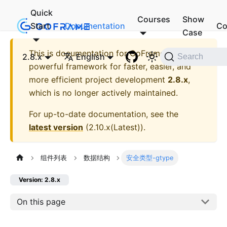
Quick
Courses
Show
Start
Documentation
Co
Case
This is documentation for
GoFrame - A
2.8.x
English
Search
powerful framework for faster, easier, and
more efficient project development
2.8.x
,
which is no longer actively maintained.
For up-to-date documentation, see the
latest version
(
2.10.x(Latest)
).
组件列表
数据结构
安全类型-gtype
Version: 2.8.x
On this page