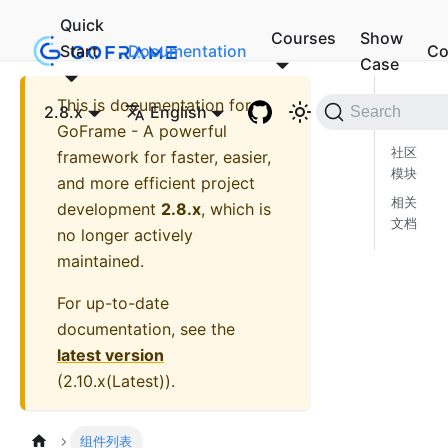
Quick
Courses
Show
Start
Documentation
Co
Case
This is documentation for
核心
2.8.x
English
Search
模块
GoFrame - A powerful
社区
framework for faster, easier,
模块
and more efficient project
相关
development
2.8.x
, which is
文档
no longer actively
maintained.
For up-to-date
documentation, see the
latest version
(
2.10.x(Latest)
).
组件列表