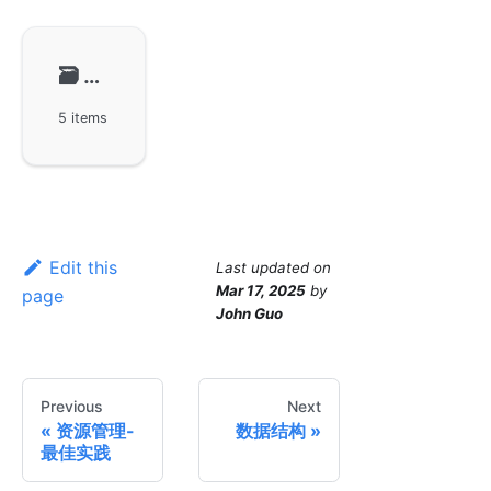
🗃️
NoSQL Redis
5 items
Edit this
Last updated
on
Mar 17, 2025
by
page
John Guo
Previous
Next
资源管理-
数据结构
最佳实践