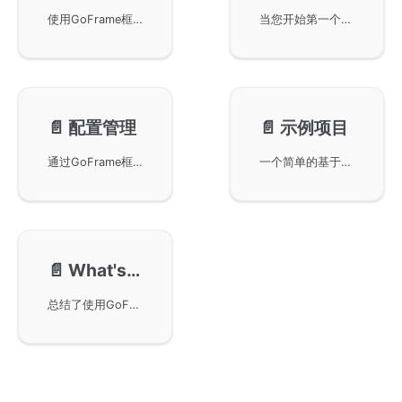
使用GoFrame框架的脚手架来构建一个简单且完整的业务项目。内容涵盖框架工具的安装与验证、创建工程项目模板、项目模板的运行以及如何升级框架版本等重要步骤。项目模板默认支持HTTP Web Server，并提供接口文档展示与Swagger页面查看功能。
当您开始第一个项目时，可能对工程目录感到困惑，但通过本章节，您可以了解项目的启动过程及其涉及的目录。主要程序入口为main.go，通过调用internal/cmd包引导程序启动。默认创建的HTTP Server支持多种路由注册，使项目启动简单快捷。具体使用细节可参阅GoFrame框架的相关文档。
📄️
配置管理
📄️
示例项目
通过GoFrame框架进行配置管理，包括工具配置和业务配置。工程配置被分为存储在项目根目录的工具配置和特定环境的业务配置。通过g.Cfg()单例对象，可以方便地访问配置对象，实现自动初始化。本文还涉及HTTP Server和日志组件的配置管理，提供了实用的项目开发经验。
一个简单的基于HTTP的API Service项目，使用GoFrame框架及CLI工具开发。项目涵盖了API接口定义、路由注册、常量管理、控制器与服务接口的实现及数据库访问配置等内容，通过示例项目帮助开发者更好地理解和应用框架特性。
📄️
What's Next
总结了使用GoFrame框架进行业务项目搭建、项目启动、配置组件使用、数据库组件使用的基础知识，并提供了Web项目和微服务开发的学习路径。建议通过丰富的示例项目，提高对GoFrame框架的掌握，特别是其核心组件的使用。