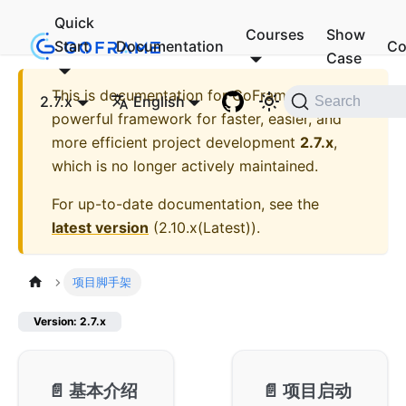
Quick
Courses
Show
Start
Documentation
Co
Case
This is documentation for
GoFrame - A
2.7.x
English
Search
powerful framework for faster, easier, and
more efficient project development
2.7.x
,
which is no longer actively maintained.
For up-to-date documentation, see the
latest version
(
2.10.x(Latest)
).
项目脚手架
Version: 2.7.x
📄️
基本介绍
📄️
项目启动