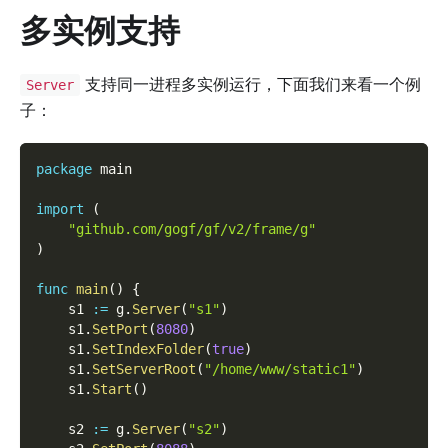
多实例支持
支持同一进程多实例运行，下面我们来看一个例
Server
子：
package
 main
import
(
"github.com/gogf/gf/v2/frame/g"
)
func
main
(
)
{
    s1 
:=
 g
.
Server
(
"s1"
)
    s1
.
SetPort
(
8080
)
    s1
.
SetIndexFolder
(
true
)
    s1
.
SetServerRoot
(
"/home/www/static1"
)
    s1
.
Start
(
)
    s2 
:=
 g
.
Server
(
"s2"
)