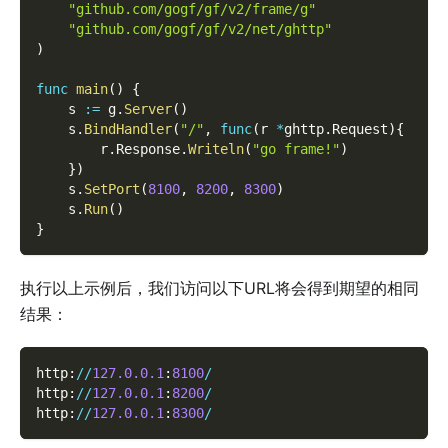
"github.com/gogf/gf/v2/frame/g"
"github.com/gogf/gf/v2/net/ghttp"
)
func
main
(
)
{
    s 
:=
 g
.
Server
(
)
    s
.
BindHandler
(
"/"
,
func
(
r 
*
ghttp
.
Request
)
{
        r
.
Response
.
Writeln
(
"go frame!"
)
}
)
    s
.
SetPort
(
8100
,
8200
,
8300
)
    s
.
Run
(
)
}
执行以上示例后，我们访问以下URL将会得到期望的相同
结果：
http
:
/
/
127.0
.0
.1
:
8100
/
http
:
/
/
127.0
.0
.1
:
8200
/
http
:
/
/
127.0
.0
.1
:
8300
/