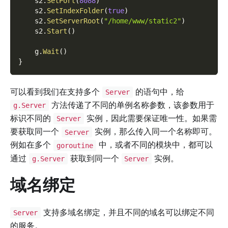
    s2
.
SetPort
(
8088
)
    s2
.
SetIndexFolder
(
true
)
    s2
.
SetServerRoot
(
"/home/www/static2"
)
    s2
.
Start
(
)
    g
.
Wait
(
)
}
可以看到我们在支持多个
的语句中，给
Server
方法传递了不同的单例名称参数，该参数用于
g.Server
标识不同的
实例，因此需要保证唯一性。如果需
Server
要获取同一个
实例，那么传入同一个名称即可。
Server
例如在多个
中，或者不同的模块中，都可以
goroutine
通过
获取到同一个
实例。
g.Server
Server
域名绑定
支持多域名绑定，并且不同的域名可以绑定不同
Server
的服务。