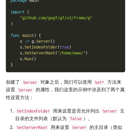
package
 main
import
(
"github.com/gogf/gf/v2/frame/g"
)
func
main
(
)
{
    s 
:=
 g
.
Server
(
)
    s
.
SetIndexFolder
(
true
)
    s
.
SetServerRoot
(
"/home/www/"
)
    s
.
Run
(
)
}
创建了
对象之后，我们可以使用
方法来
Server
Set*
设置
的属性，我们这里的示例中涉及到了两个属
Server
性设置方法：
用来设置是否允许列出
主
SetIndexFolder
Server
目录的文件列表（默认为
）。
false
用来设置
的主目录（类似
SetServerRoot
Server