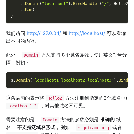
    s
.
Domain
(
"localhost"
)
.
BindHandler
(
"/"
,
 Hello2
)
    s
.
Run
(
)
}
我们访问
http://127.0.0.1/
和
http://localhost/
可以看输
出不同的内容。
此外，
方法支持多个域名参数，使用英文“,”号分
Domain
隔，例如：
s
.
Domain
(
"localhost1,localhost2,localhost3"
)
.
BindHa
这条语句的表示将
方法注册到指定的3个域名中(
Hello2
)，对其他域名不可见。
localhost1~3
需要注意的是：
方法的参数必须是
准确的
域
Domain
名，
不支持泛域名形式
，例如：
或者
*.goframe.org