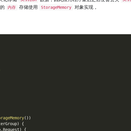
的
存储使用
对象实现，
内存
StorageMemory
"
orageMemory
(
)
)
terGroup
)
{
p
.
Request
)
{