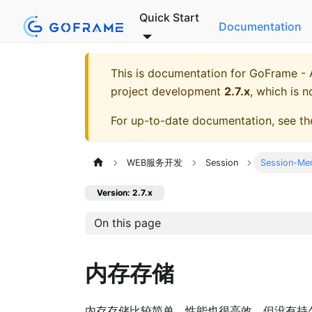
Quick Start
Documentation
This is documentation for
GoFrame - A
project development
2.7.x
, which is n
For up-to-date documentation, see t
WEB服务开发
Session
Session-Me
Version: 2.7.x
On this page
内存存储
内存存储比较简单，性能也很高效，但没有持