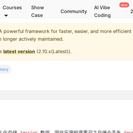
Courses
Show
AI Vibe
Community
2
Case
Coding
 powerful framework for faster, easier, and more efficient
o longer actively maintained.
he
latest version
(
2.10.x(Latest)
).
mory
久化存储
数据，因此应用程序重启之后便会丢失
Session
Ses