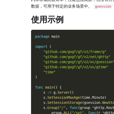
数据，可用于特定的业务场景中。
gsession
使用示例
package
 main
import
(
"github.com/gogf/gf/v2/frame/g"
"github.com/gogf/gf/v2/net/ghttp"
"github.com/gogf/gf/v2/os/gsession
"github.com/gogf/gf/v2/os/gtime"
"time"
)
func
main
(
)
{
    s 
:=
 g
.
Server
(
)
    s
.
SetSessionMaxAge
(
time
.
Minute
)
    s
.
SetSessionStorage
(
gsession
.
NewSt
    s
.
Group
(
"/"
,
func
(
group 
*
ghttp
.
Rou
        group
.
ALL
(
"/set"
,
func
(
r 
*
ghtt