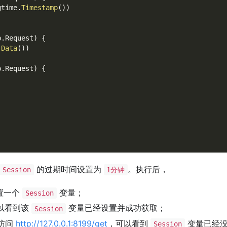
gtime
.
Timestamp
(
)
)
p
.
Request
)
{
.
Data
(
)
)
p
.
Request
)
{
的过期时间设置为
。执行后，
Session
1分钟
置一个
变量；
Session
以看到该
变量已经设置并成功获取；
Session
访问
http://127.0.0.1:8199/get
，可以看到
变量已经
Session