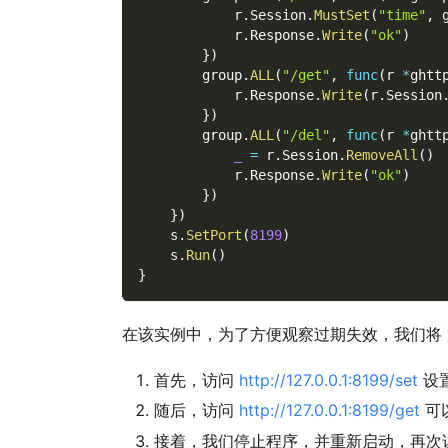
            r
.
Session
.
MustSet
(
"time"
,
 
            r
.
Response
.
Write
(
"ok"
)
}
)
        group
.
ALL
(
"/get"
,
func
(
r 
*
ghtt
            r
.
Response
.
Write
(
r
.
Session
}
)
        group
.
ALL
(
"/del"
,
func
(
r 
*
ghtt
_
=
 r
.
Session
.
RemoveAll
(
)
            r
.
Response
.
Write
(
"ok"
)
}
)
}
)
    s
.
SetPort
(
8199
)
    s
.
Run
(
)
}
在该实例中，为了方便观察过期失效，我们将
首先，访问
http://127.0.0.1:8199/set
设
随后，访问
http://127.0.0.1:8199/get
可
接着，我们停止程序，并重新启动，再次