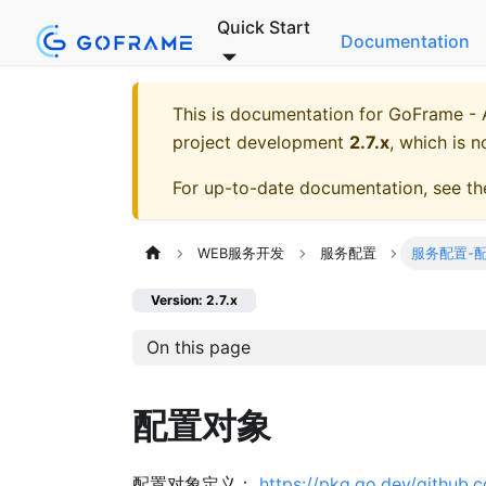
Quick Start
Documentation
This is documentation for
GoFrame - A
project development
2.7.x
, which is n
For up-to-date documentation, see t
WEB服务开发
服务配置
服务配置-
Version: 2.7.x
On this page
配置对象
配置对象定义：
https://pkg.go.dev/github.