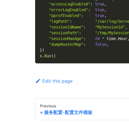
"accessLogEnabled"
:
true
,
"errorLogEnabled"
:
true
,
"pprofEnabled"
:
true
,
"logPath"
:
"/var/log/Serv
"sessionIdName"
:
"MySessionId"
,
"sessionPath"
:
"/tmp/MySessio
"sessionMaxAge"
:
24
*
 time
.
Hour
"dumpRouterMap"
:
false
,
}
)
s
.
Run
(
)
Edit this page
Previous
服务配置-配置文件模板