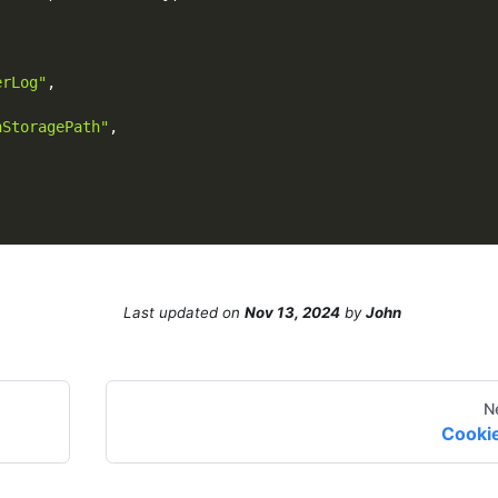
erLog"
,
nStoragePath"
,
,
Last updated
on
Nov 13, 2024
by
John
N
Cooki