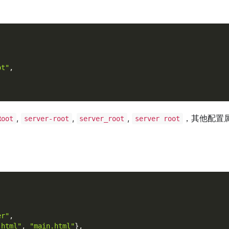
ot"
,
,
,
,
，其他配置
Root
server-root
server_root
server root
er"
,
.html"
,
"main.html"
}
,