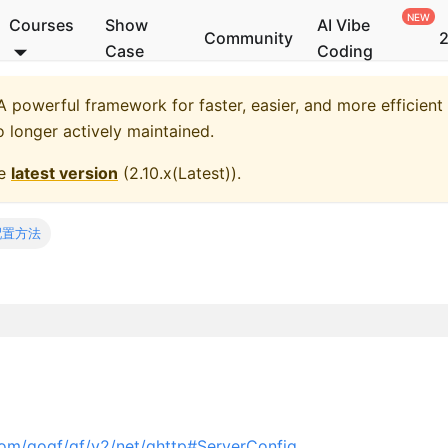
Courses
Show
AI Vibe
Community
2
Case
Coding
 powerful framework for faster, easier, and more efficient
o longer actively maintained.
he
latest version
(
2.10.x(Latest)
).
配置方法
com/gogf/gf/v2/net/ghttp#ServerConfig