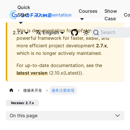
Quick
Courses
Show
Start
Documentation
Co
Case
This is documentation for
GoFrame - A
2.7.x
English
Search
powerful framework for faster, easier, and
more efficient project development
2.7.x
,
which is no longer actively maintained.
For up-to-date documentation, see the
latest version
(
2.10.x(Latest)
).
微服务开发
服务注册发现
Version: 2.7.x
On this page