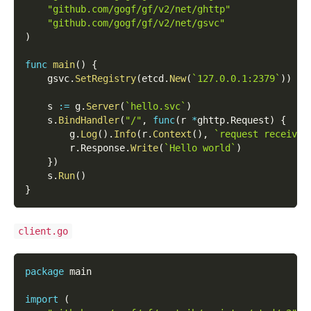
"github.com/gogf/gf/v2/net/ghttp"
"github.com/gogf/gf/v2/net/gsvc"
)
func
main
(
)
{
    gsvc
.
SetRegistry
(
etcd
.
New
(
`127.0.0.1:2379`
)
)
    s 
:=
 g
.
Server
(
`hello.svc`
)
    s
.
BindHandler
(
"/"
,
func
(
r 
*
ghttp
.
Request
)
{
        g
.
Log
(
)
.
Info
(
r
.
Context
(
)
,
`request received
        r
.
Response
.
Write
(
`Hello world`
)
}
)
    s
.
Run
(
)
}
client.go
package
 main
import
(