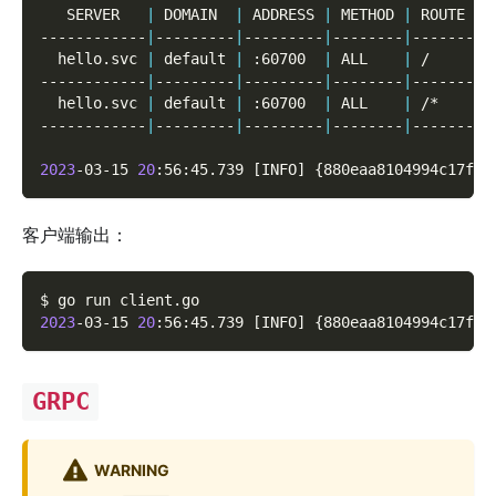
   SERVER   
|
 DOMAIN  
|
 ADDRESS 
|
 METHOD 
|
 ROUTE 
|
 
------------
|
---------
|
---------
|
--------
|
-------
|
-
  hello.svc 
|
 default 
|
 :60700  
|
 ALL    
|
 /     
|
 
------------
|
---------
|
---------
|
--------
|
-------
|
-
  hello.svc 
|
 default 
|
 :60700  
|
 ALL    
|
 /*    
|
 
------------
|
---------
|
---------
|
--------
|
-------
|
-
2023
-03-15 
20
:56:45.739 
[
INFO
]
{
880eaa8104994c17ffb
客户端输出：
$ go run client.go
2023
-03-15 
20
:56:45.739 
[
INFO
]
{
880eaa8104994c17ffb
GRPC
WARNING