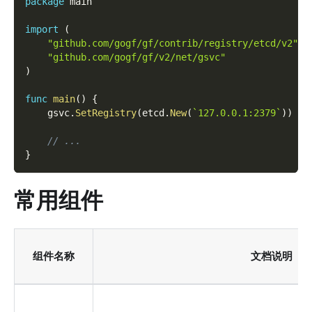
package
 main
import
(
"github.com/gogf/gf/contrib/registry/etcd/v2"
"github.com/gogf/gf/v2/net/gsvc"
)
func
main
(
)
{
    gsvc
.
SetRegistry
(
etcd
.
New
(
`127.0.0.1:2379`
)
)
// ...
}
常用组件
组件名称
文档说明