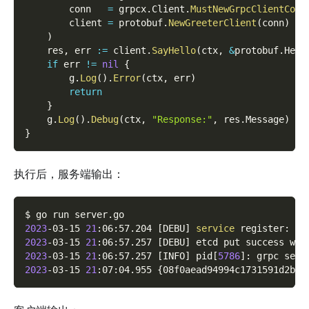
        conn   
=
 grpcx
.
Client
.
MustNewGrpcClientConn
        client 
=
 protobuf
.
NewGreeterClient
(
conn
)
)
    res
,
 err 
:=
 client
.
SayHello
(
ctx
,
&
protobuf
.
Hell
if
 err 
!=
nil
{
        g
.
Log
(
)
.
Error
(
ctx
,
 err
)
return
}
    g
.
Log
(
)
.
Debug
(
ctx
,
"Response:"
,
 res
.
Message
)
}
执行后，服务端输出：
$ go run server.go
2023
-03-15 
21
:06:57.204 
[
DEBU
]
service
 register: 
&
{
2023
-03-15 
21
:06:57.257 
[
DEBU
]
 etcd put success wit
2023
-03-15 
21
:06:57.257 
[
INFO
]
 pid
[
5786
]
: grpc serv
2023
-03-15 
21
:07:04.955 
{
08f0aead94994c1731591d2b65