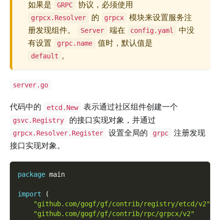
如果是
协议，必须使用
GRPC
的
模块来设置服务注
grpcx.Resolver
grpcx
册发现组件。
端在
中没
Server
config.yaml
有设置
值时，默认值是
grpc.name
。
default
server.go
代码中的
表示通过社区组件创建一个
etcd.New
的接口实现对象，并通过
gsvc.Registry
设置全局的
注册发现
grpcx.Resolver.Register
grpc
接口实现对象。
package
 main
import
(
"github.com/gogf/gf/contrib/registry/etcd/v2"
"github.com/gogf/gf/contrib/rpc/grpcx/v2"