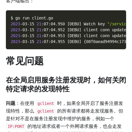
客户端输出：
$ go run client.go
2023
-03-15 
21
:07:04.950 
[
DEBU
]
 Watch key 
"/service/
2023
-03-15 
21
:07:04.952 
[
DEBU
]
 client conn updated 
2023
-03-15 
21
:07:04.953 
[
DEBU
]
 client conn updated 
2023
-03-15 
21
:07:04.955 
[
DEBU
]
{
08f0aead94994c17315
常见问题
在全局启用服务注册发现时，如何关闭
特定请求的发现特性
问题
：在使用
时，如果全局开启了服务注册发
gclient
现特性，那么
的所有请求都将走发现服务。但
gclient
是针对不是在服务注册发现中维护的服务，例如一个
的地址请求或者一个外网请求服务，也会走发
IP:PORT