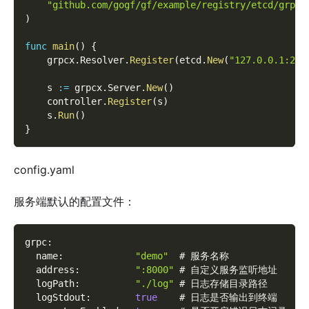
"github.com/gogf/gf/example/registry/etcd/grpc/
)
func
main
(
)
{
    grpcx
.
Resolver
.
Register
(
etcd
.
New
(
"127.0.0.1:237
    s 
:=
 grpcx
.
Server
.
New
(
)
    controller
.
Register
(
s
)
    s
.
Run
(
)
}
config.yaml
服务端默认的配置文件：
grpc
:
  name
:
"demo"
  # 服务名称
  address
:
":8000"
 # 自定义服务监听地址
  logPath
:
"./log"
 # 日志存储目录路径
  logStdout
:
true
    # 日志是否输出到终端