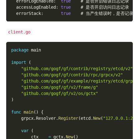
  errorLogEnabled
:
true
    # 是否开启错误日志记录
  accessLogEnabled
:
true
    # 是否开启访问日志记录
  errorStack
:
true
    # 当产生错误时，是否记录
client.go
package
 main
import
(
"github.com/gogf/gf/contrib/registry/etcd/v2"
"github.com/gogf/gf/contrib/rpc/grpcx/v2"
"github.com/gogf/gf/example/registry/etcd/grpc/
"github.com/gogf/gf/v2/frame/g"
"github.com/gogf/gf/v2/os/gctx"
)
func
main
(
)
{
    grpcx
.
Resolver
.
Register
(
etcd
.
New
(
"127.0.0.1:237
var
(
        ctx    
=
 gctx
.
New
(
)