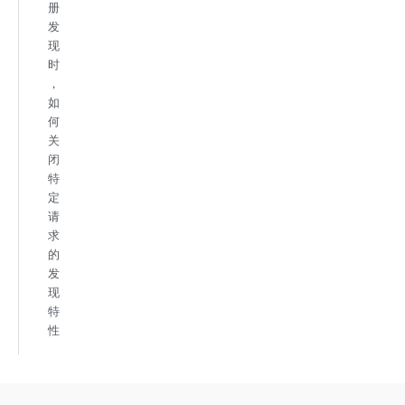
册
发
现
时
，
如
何
关
闭
特
定
请
求
的
发
现
特
性