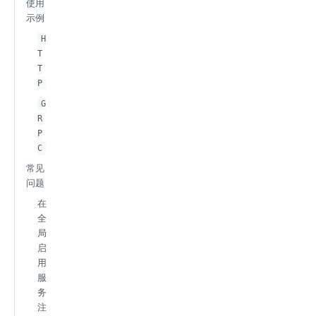
使用
示例
H
T
T
P
G
R
P
C
常见
问题
在
全
局
启
用
服
务
注