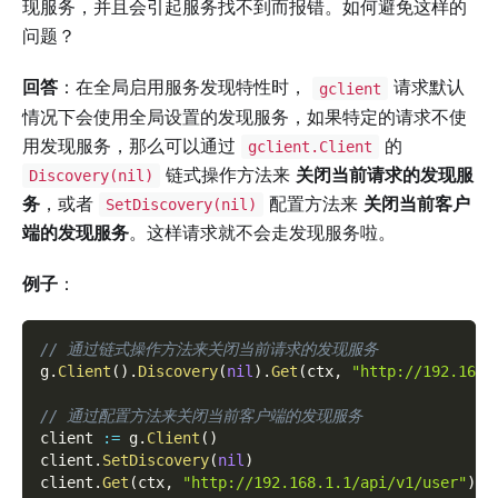
现服务，并且会引起服务找不到而报错。如何避免这样的
问题？
回答
：在全局启用服务发现特性时，
请求默认
gclient
情况下会使用全局设置的发现服务，如果特定的请求不使
用发现服务，那么可以通过
的
gclient.Client
链式操作方法来
关闭当前请求的发现服
Discovery(nil)
务
，或者
配置方法来
关闭当前客户
SetDiscovery(nil)
端的发现服务
。这样请求就不会走发现服务啦。
例子
：
// 通过链式操作方法来关闭当前请求的发现服务
g
.
Client
(
)
.
Discovery
(
nil
)
.
Get
(
ctx
,
"http://192.168.
// 通过配置方法来关闭当前客户端的发现服务
client 
:=
 g
.
Client
(
)
client
.
SetDiscovery
(
nil
)
client
.
Get
(
ctx
,
"http://192.168.1.1/api/v1/user"
)