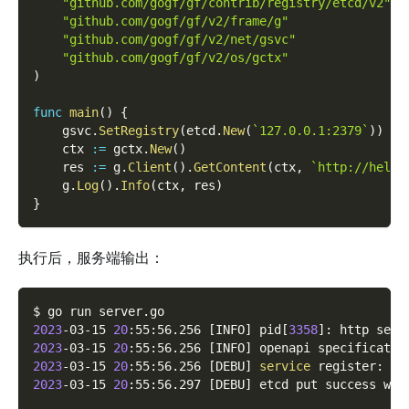
"github.com/gogf/gf/contrib/registry/etcd/v2"
"github.com/gogf/gf/v2/frame/g"
"github.com/gogf/gf/v2/net/gsvc"
"github.com/gogf/gf/v2/os/gctx"
)
func
main
(
)
{
    gsvc
.
SetRegistry
(
etcd
.
New
(
`127.0.0.1:2379`
)
)
    ctx 
:=
 gctx
.
New
(
)
    res 
:=
 g
.
Client
(
)
.
GetContent
(
ctx
,
`http://hello
    g
.
Log
(
)
.
Info
(
ctx
,
 res
)
}
执行后，服务端输出：
$ go run server.go
2023
-03-15 
20
:55:56.256 
[
INFO
]
 pid
[
3358
]
: http serv
2023
-03-15 
20
:55:56.256 
[
INFO
]
 openapi specificatio
2023
-03-15 
20
:55:56.256 
[
DEBU
]
service
 register: 
&
{
2023
-03-15 
20
:55:56.297 
[
DEBU
]
 etcd put success wit