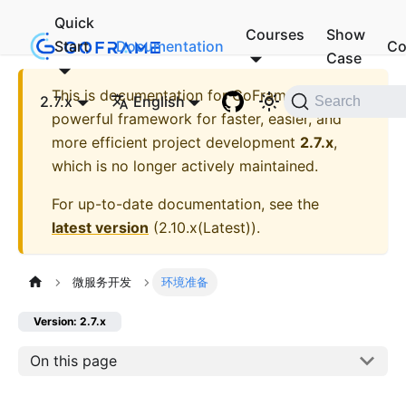
Quick
Courses
Show
Start
Documentation
Co
Case
This is documentation for
GoFrame - A
2.7.x
English
Search
powerful framework for faster, easier, and
more efficient project development
2.7.x
,
which is no longer actively maintained.
For up-to-date documentation, see the
latest version
(
2.10.x(Latest)
).
微服务开发
环境准备
Version: 2.7.x
On this page