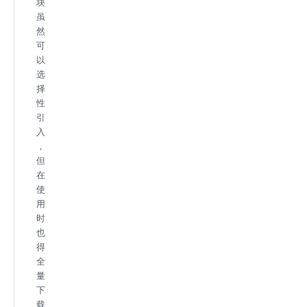
块
虽
然
可
以
选
择
性
引
入
，
但
在
使
用
时
也
得
全
量
下
载