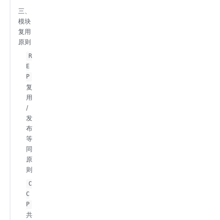
三、
模块
复用
原则
R
E
P
复
用
/
发
布
等
同
原
则
C
C
P
共