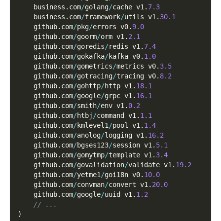
    business
.
com
/
golang
/
cache v1
.
7.3
    business
.
com
/
framework
/
utils v1
.
30.1
    github
.
com
/
pkg
/
errors v0
.
9.0
    github
.
com
/
goorm
/
orm v1
.
2.1
    github
.
com
/
goredis
/
redis v1
.
7.4
    github
.
com
/
gokafka
/
kafka v0
.
1.0
    github
.
com
/
gometrics
/
metrics v0
.
3.5
    github
.
com
/
gotracing
/
tracing v0
.
8.2
    github
.
com
/
gohttp
/
http v1
.
18.1
    github
.
com
/
google
/
grpc v1
.
16.1
    github
.
com
/
smith
/
env v1
.
0.2
    github
.
com
/
htbj
/
command v1
.
1.1
    github
.
com
/
kmlevel1
/
pool v1
.
1.4
    github
.
com
/
anolog
/
logging v1
.
16.2
    github
.
com
/
bgses123
/
session v1
.
5.1
    github
.
com
/
gomytmp
/
template v1
.
3.4
    github
.
com
/
govalidation
/
validate v1
.
19.2
    github
.
com
/
yetme1
/
goi18n v0
.
10.0
    github
.
com
/
convman
/
convert v1
.
20.0
    github
.
com
/
google
/
uuid v1
.
1.2
// ...
)