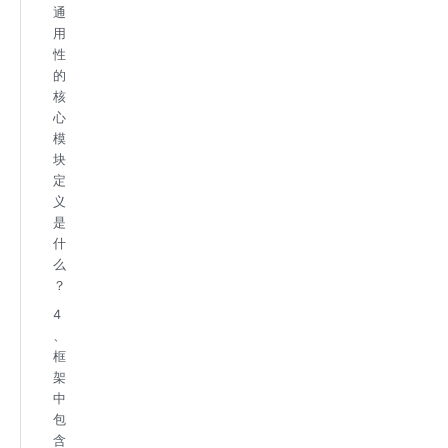
通
用
性
的
核
心
模
块
定
义
是
什
么
？
4
、
框
架
中
包
含