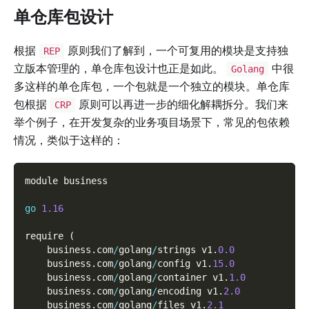
单仓库包设计
根据
原则我们了解到，一个可复用的模块是支持独
REP
立版本管理的，单仓库包设计也正是如此。
中很
Golang
多这样的单仓库包，一个包就是一个独立的模块。单仓库
包根据
原则可以再进一步的细化解耦拆分。我们来
CRP
举个例子，在开发复杂的业务项目场景下，常见的包依赖
情况，类似于这样的：
module business
go
1.16
require 
(
    business
.
com
/
golang
/
strings v1
.
0.0
    business
.
com
/
golang
/
config v1
.
15.0
    business
.
com
/
golang
/
container v1
.
1.0
    business
.
com
/
golang
/
encoding v1
.
2.0
    business
.
com
/
golang
/
files v1
.
2.1