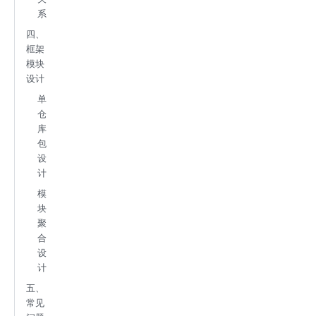
系
四、
框架
模块
设计
单
仓
库
包
设
计
模
块
聚
合
设
计
五、
常见