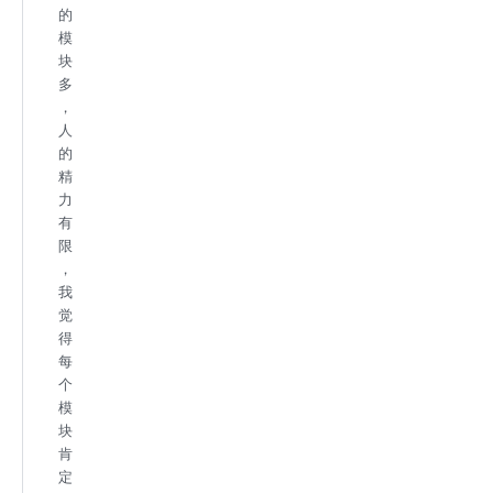
的
模
块
多
，
人
的
精
力
有
限
，
我
觉
得
每
个
模
块
肯
定