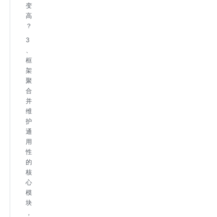
变
高
？
3
、
框
架
聚
合
并
维
护
通
用
性
的
核
心
模
块
，