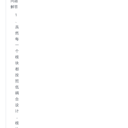
问题
解答
1
、
虽
然
每
一
个
模
块
都
按
照
低
耦
合
设
计
，
模