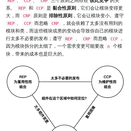
、
、
三个原则之间存在
彼此竞争
的关
REP
CCP
CRP
系。
和
是
黏合性原则
，它们会让模块变得更
REP
CCP
大，而
原则是
排除性原则
，它会让模块变小。遵守
CRP
、
而忽略
，就会依赖了太多没有用到的
REP
CCP
CRP
模块和类，而这些模块或类的变动会导致你自己的模块进
行太多不必要的发布；遵守
、
而忽略
，
REP
CRP
CCP
因为模块拆分的太细了，一个需求变更可能要改
个模
n
块，带来的成本也是巨大的。