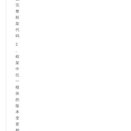
完
整
框
架
代
码
2
、
框
架
中
任
一
模
块
的
版
本
变
更
都