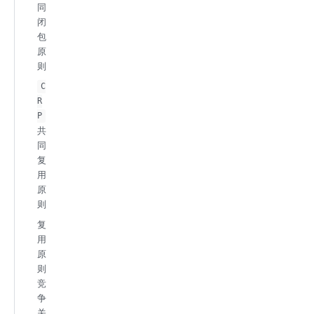
同
闭
包
原
则
C
R
P
共
同
复
用
原
则
复
用
原
则
竞
争
关