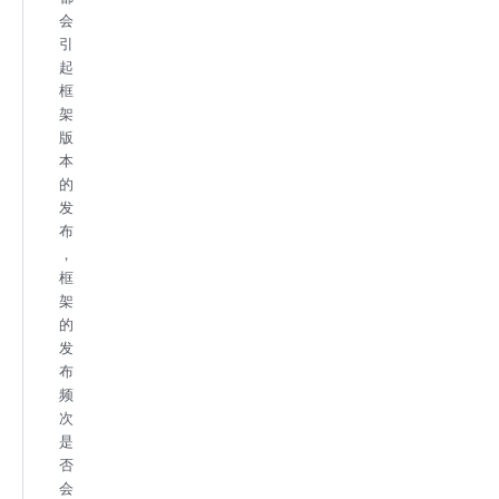
会
引
起
框
架
版
本
的
发
布
，
框
架
的
发
布
频
次
是
否
会