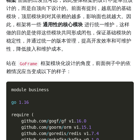
框架
层面的出发点考虑，因此整体框架的设计不是单点设
计的，而是自顶向下设计的。前面有提到，越底层的基础
模块，顶层模块则对其依赖的越多，影响面也就越大。因
此，框架将一些
通用性的核心模块
进行统一维护，这样
做的目的是使得这些模块共同形成闭包，保证基础模块的
稳定性，并通过统一的版本管理，提高开发效率和可维护
性，降低接入和维护成本。
站在
框架模块化设计的角度，前面例子中的依
GoFrame
赖情况应当变成以下的样子：
module business
go
1.16
require 
(
    github
.
com
/
gogf
/
gf v1
.
16.0
    github
.
com
/
goorm
/
orm v1
.
15.1
    github
.
com
/
goredis
/
redis v1
.
7.4
    github
.
com
/
gokafka
/
kafka v0
.
1.0