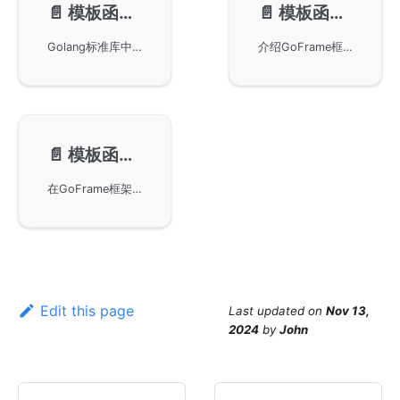
📄️
模板函数-基础函数
📄️
模板函数-内置函数
Golang标准库中的基础函数及其在GoFrame框架中的改进使用。通过实用示例展示了如何在不同模板函数中进行参数传递，以及如何灵活调用函数。详细解读了and、or、not、call、index等函数的用法，以及GoFrame框架中对eq/ne/lt/le/gt/ge比较函数的自动类型转换优化。
介绍GoFrame框架中模板使用的内置函数，这些函数可以用于数学计算、HTML和URL转义、字符串处理、日期格式化以及数据格式转换，包括plus、minus、times、divide等函数，提升开发效率。
📄️
模板函数-自定义函数
在GoFrame框架中自定义模板函数，开发者可以将这些函数全局绑定到指定的视图对象中。此外，还可以将自定义对象赋值给模板并通过该对象调用其封装的方法。示例代码展示了如何定义和绑定模板函数，以及使用普通方式和管道方式传递参数进行模板解析。
Edit this page
Last updated
on
Nov 13,
2024
by
John