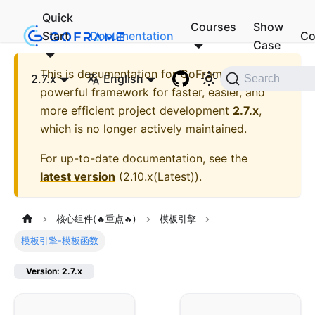
Quick
Courses
Show
Start
Documentation
Co
Case
This is documentation for
GoFrame - A
2.7.x
English
Search
powerful framework for faster, easier, and
more efficient project development
2.7.x
,
which is no longer actively maintained.
For up-to-date documentation, see the
latest version
(
2.10.x(Latest)
).
核心组件(🔥重点🔥)
模板引擎
模板引擎-模板函数
Version: 2.7.x