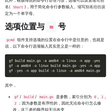
此外，根据传统的命令行管理习惯，选项可以设置缩写别
名(
)，用于简化命令行参数输入。缩写别名往往设
Short
定为一个单字母。
选项位置与
号
=
组件支持选项的位置在命令行中是任意的，也就是
gcmd
说，以下命令行选项输入其实意义是一样的：
gf build main.go 
-a
 amd64 
-o
 linux 
-n
 app 
-yes
gf 
-a
 amd64 
-o
 linux build main.go 
-yes
-n
 app
gf 
-yes
-n
 app build 
-o
 linux 
-a
 amd64 main.go
其中，
/
/
是参数，索引分别为
,
,
gf
build
main.go
0
1
；因为参数是有序性的，因此无论命令行怎么修
2
改，这三者的顺序却无法改变