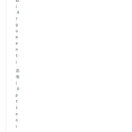
数
(
A
r
g
u
m
e
n
t
)
选
项
(
O
p
t
i
o
n
)