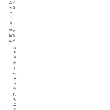
选项
位置
与
=
号
默认
解析
规则
命
令
行
中
带
有
=
符
号
的
场
景
下