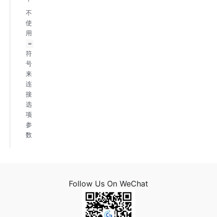
不
使
用
=
符
号
来
连
接
选
项
参
数
Follow Us On WeChat