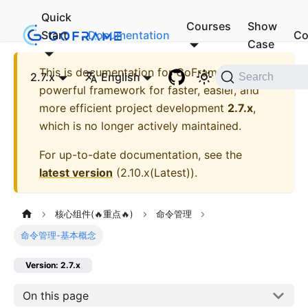
Quick
Courses
Show
Start
Documentation
Co
Case
This is documentation for
GoFrame - A
2.7.x
English
Search
powerful framework for faster, easier, and
more efficient project development
2.7.x
,
which is no longer actively maintained.
For up-to-date documentation, see the
latest version
(
2.10.x(Latest)
).
核心组件(🔥重点🔥)
命令管理
命令管理-基本概念
Version: 2.7.x
On this page