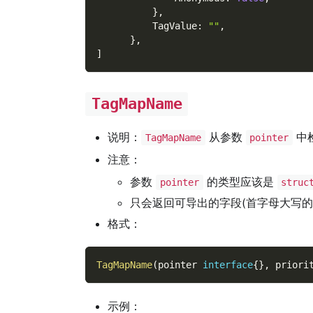
}
,
          TagValue
:
""
,
}
,
]
TagMapName
说明：
从参数
中
TagMapName
pointer
注意：
参数
的类型应该是
pointer
struc
只会返回可导出的字段(首字母大写的
格式：
TagMapName
(
pointer 
interface
{
}
,
 priori
示例：