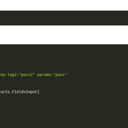
)
 my-tag2:"pass2" params:"pass"`
ructs
.
FieldsInput
{