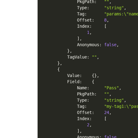
              PkgPath
:
""
,
              Type
:
"string"
,
              Tag
:
"params:\"nam
              Offset
:
8
,
              Index
:
[
1
,
]
,
              Anonymous
:
false
,
}
,
          TagValue
:
""
,
}
,
{
          Value
:
{
}
,
          Field
:
{
              Name
:
"Pass"
,
              PkgPath
:
""
,
              Type
:
"string"
,
              Tag
:
"my-tag1:\"pa
              Offset
:
24
,
              Index
:
[
2
,
]
,
              Anonymous
:
false
,