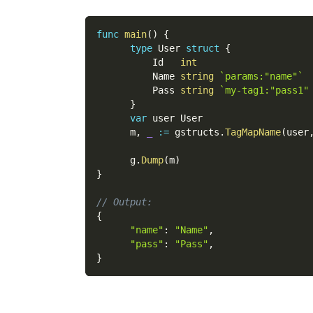
func
main
(
)
{
type
 User 
struct
{
          Id   
int
          Name 
string
`params:"name"`
          Pass 
string
`my-tag1:"pass1"
}
var
 user User
      m
,
_
:=
 gstructs
.
TagMapName
(
user
      g
.
Dump
(
m
)
}
// Output:
{
"name"
:
"Name"
,
"pass"
:
"Pass"
,
}