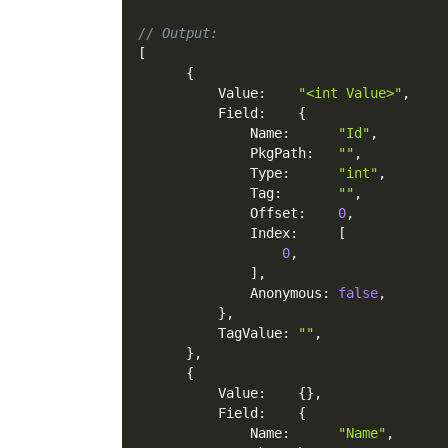
// Output:
[
{
          Value
:
"<int Value>"
,
          Field
:
{
              Name
:
"Id"
,
              PkgPath
:
""
,
              Type
:
"int"
,
              Tag
:
""
,
              Offset
:
0
,
              Index
:
[
0
,
]
,
              Anonymous
:
false
,
}
,
          TagValue
:
""
,
}
,
{
          Value
:
{
}
,
          Field
:
{
              Name
:
"Name"
,