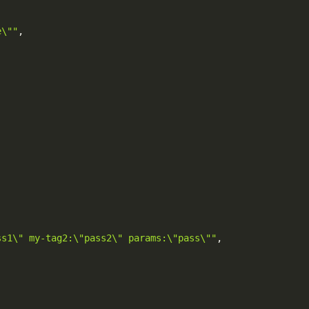
e\""
,
ss1\" my-tag2:\"pass2\" params:\"pass\""
,