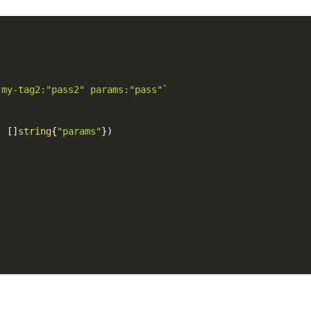
 my-tag2:"pass2" params:"pass"`
,
[
]
string
{
"params"
}
)