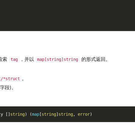
检索
，并以
的形式返回。
tag
map[string]string
。
t/*struct
字段)。
ty 
[
]
string
)
(
map
[
string
]
string
,
error
)