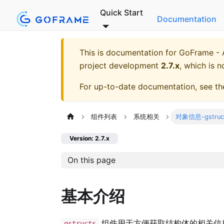
Quick Start
Documentation
This is documentation for
GoFrame - A
project development
2.7.x
, which is n
For up-to-date documentation, see t
组件列表
系统相关
对象信息-gstruc
Version: 2.7.x
On this page
基本介绍
组件用于方便获取结构体的相关信
gstructs