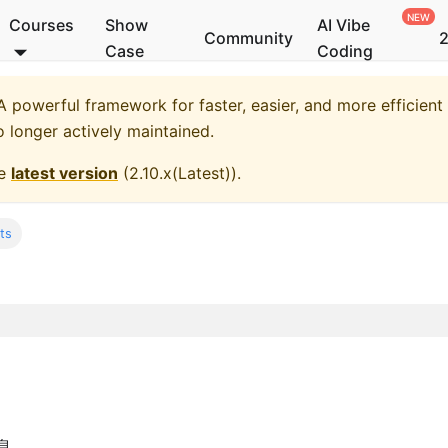
Courses
Show
AI Vibe
Community
2
Case
Coding
 powerful framework for faster, easier, and more efficient
o longer actively maintained.
he
latest version
(
2.10.x(Latest)
).
ts
息。