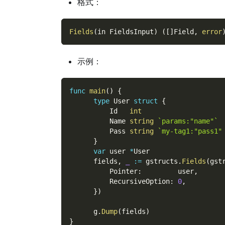
格式：
Fields
(
in FieldsInput
)
(
[
]
Field
,
error
示例：
func
main
(
)
{
type
 User 
struct
{
          Id   
int
          Name 
string
`params:"name"`
          Pass 
string
`my-tag1:"pass1"
}
var
 user 
*
User
      fields
,
_
:=
 gstructs
.
Fields
(
gst
          Pointer
:
         user
,
          RecursiveOption
:
0
,
}
)
      g
.
Dump
(
fields
)
}