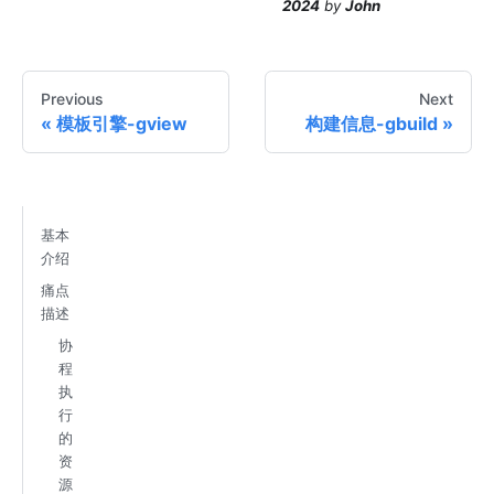
2024
by
John
Previous
Next
模板引擎-gview
构建信息-gbuild
基本
介绍
痛点
描述
协
程
执
行
的
资
源