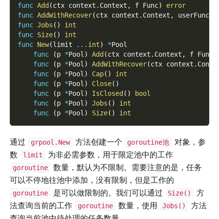
func
Add
(
ctx context
.
Context
,
 f Func
)
error
func
AddWithRecover
(
ctx context
.
Context
,
 userFunc F
func
Jobs
(
)
int
func
Size
(
)
int
func
New
(
limit 
...
int
)
*
Pool
func
(
p 
*
Pool
)
Add
(
ctx context
.
Context
,
 f Func
)
func
(
p 
*
Pool
)
AddWithRecover
(
ctx context
.
Conte
func
(
p 
*
Pool
)
Cap
(
)
int
func
(
p 
*
Pool
)
Close
(
)
func
(
p 
*
Pool
)
IsClosed
(
)
bool
func
(
p 
*
Pool
)
Jobs
(
)
int
func
(
p 
*
Pool
)
Size
(
)
int
通过
方法创建一个
对象，参
grpool.New
goroutine池
数
为非必需参数，用于限定池中的工作
limit
数量，默认为不限制。需要注意的是，任务
goroutine
可以不停地往池中添加，没有限制，但是工作的
是可以做限制的。我们可以通过
方
goroutine
Size()
法查询当前的工作
数量，使用
方法
goroutine
Jobs()
查询当前池中待处理的任务数量。