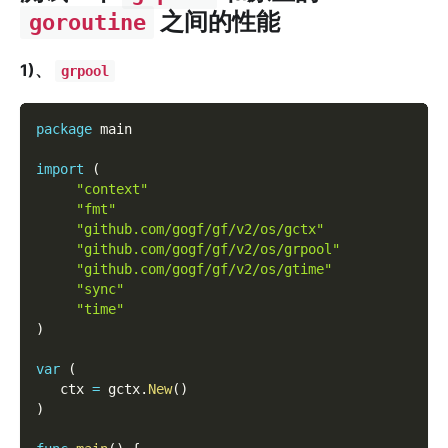
之间的性能
goroutine
1)、
grpool
package
 main
import
(
"context"
"fmt"
"github.com/gogf/gf/v2/os/gctx"
"github.com/gogf/gf/v2/os/grpool"
"github.com/gogf/gf/v2/os/gtime"
"sync"
"time"
)
var
(
   ctx 
=
 gctx
.
New
(
)
)