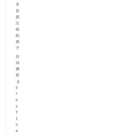
手
容
易
出
错
的
例
子
自
动
捕
获
g
o
r
o
u
t
i
n
e