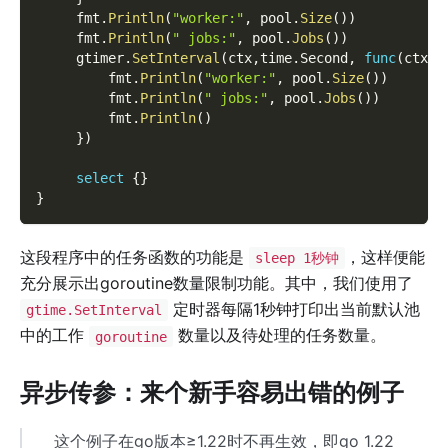
     fmt
.
Println
(
"worker:"
,
 pool
.
Size
(
)
)
     fmt
.
Println
(
" jobs:"
,
 pool
.
Jobs
(
)
)
     gtimer
.
SetInterval
(
ctx
,
time
.
Second
,
func
(
ctx c
         fmt
.
Println
(
"worker:"
,
 pool
.
Size
(
)
)
         fmt
.
Println
(
" jobs:"
,
 pool
.
Jobs
(
)
)
         fmt
.
Println
(
)
}
)
select
{
}
}
这段程序中的任务函数的功能是
，这样便能
sleep 1秒钟
充分展示出goroutine数量限制功能。其中，我们使用了
定时器每隔1秒钟打印出当前默认池
gtime.SetInterval
中的工作
数量以及待处理的任务数量。
goroutine
异步传参：来个新手容易出错的例子
这个例子在go版本≥1.22时不再生效，即go 1.22