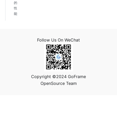
的
性
能
Follow Us On WeChat
Copyright ©2024 GoFrame
OpenSource Team