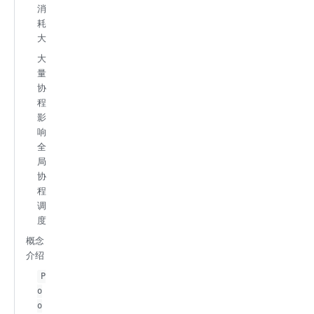
消
耗
大
大
量
协
程
影
响
全
局
协
程
调
度
概念
介绍
P
o
o