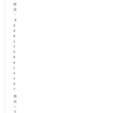
错
误
：
A
d
d
W
i
t
h
R
e
c
o
v
e
r
测
试
一
下