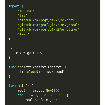
import
(
"context"
"fmt"
"github.com/gogf/gf/v2/os/gctx"
"github.com/gogf/gf/v2/os/grpool"
"github.com/gogf/gf/v2/os/gtimer"
"time"
)
var
(
    ctx 
=
 gctx
.
New
(
)
)
func
job
(
ctx context
.
Context
)
{
     time
.
Sleep
(
1
*
time
.
Second
)
}
func
main
(
)
{
     pool 
:=
 grpool
.
New
(
100
)
for
 i 
:=
0
;
 i 
<
1000
;
 i
++
{
         pool
.
Add
(
ctx
,
job
)
}