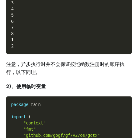
3
4
5
6
7
8
1
2
注意，异步执行时并不会保证按照函数注册时的顺序执
行，以下同理。
2)、使用临时变量
package
 main
import
(
"context"
"fmt"
"github.com/gogf/gf/v2/os/gctx"