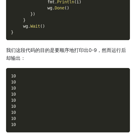
               fmt
.
Println
(
i
)
               wg
.
Done
(
)
}
)
}
     wg
.
Wait
(
)
}
我们这段代码的目的是要顺序地打印出0-9，然而运行后
却输出：
10
10
10
10
10
10
10
10
10