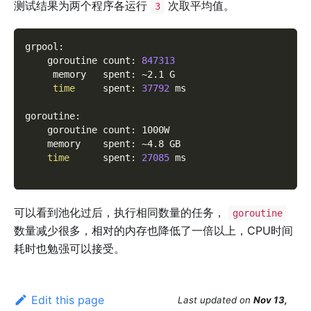
测试结果为两个程序各运行
次取平均值。
3
grpool:
    goroutine count: 
847313
     memory   spent: ~2.1 G
time
     spent: 
37792
 ms
goroutine:
    goroutine count: 1000W
    memory    spent: ~4.8 GB
time
      spent: 
27085
 ms
可以看到池化过后，执行相同数量的任务，
goroutine
数量减少很多，相对的内存也降低了一倍以上，CPU时间
耗时也勉强可以接受。
Edit this page
Last updated
on
Nov 13,