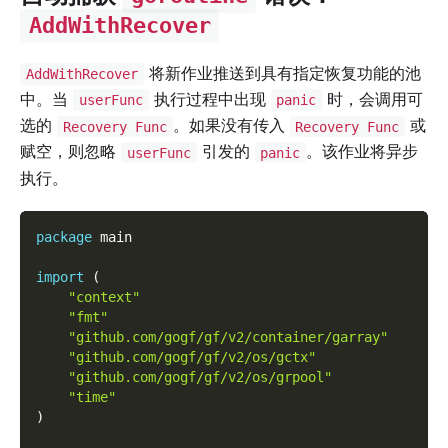
AddWithRecover
将新作业推送到具有指定恢复功能的池
AddWithRecover
中。当
执行过程中出现
时，会调用可
userFunc
panic
选的
。如果没有传入
或
Recovery Func
Recovery Func
赋空，则忽略
引发的
。该作业将异步
userFunc
panic
执行。
package
 main
import
(
"context"
"fmt"
"github.com/gogf/gf/v2/container/garray"
"github.com/gogf/gf/v2/os/gctx"
"github.com/gogf/gf/v2/os/grpool"
"time"
)