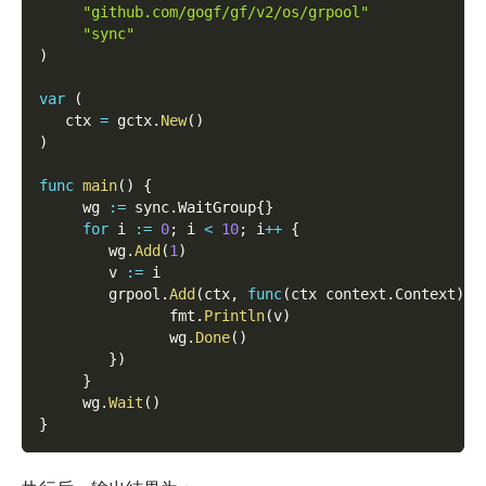
"github.com/gogf/gf/v2/os/grpool"
"sync"
)
var
(
   ctx 
=
 gctx
.
New
(
)
)
func
main
(
)
{
     wg 
:=
 sync
.
WaitGroup
{
}
for
 i 
:=
0
;
 i 
<
10
;
 i
++
{
        wg
.
Add
(
1
)
        v 
:=
 i
        grpool
.
Add
(
ctx
,
func
(
ctx context
.
Context
)
{
               fmt
.
Println
(
v
)
               wg
.
Done
(
)
}
)
}
     wg
.
Wait
(
)
}