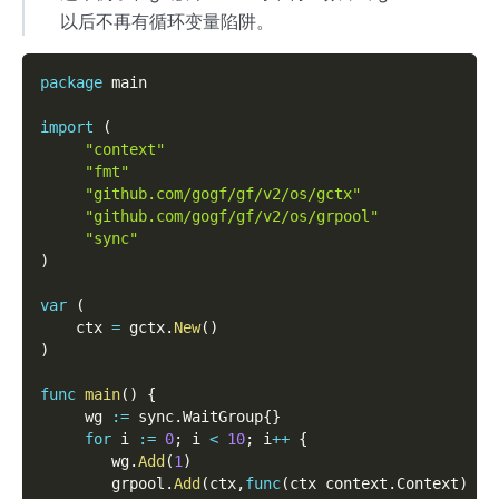
以后不再有循环变量陷阱。
package
 main
import
(
"context"
"fmt"
"github.com/gogf/gf/v2/os/gctx"
"github.com/gogf/gf/v2/os/grpool"
"sync"
)
var
(
    ctx 
=
 gctx
.
New
(
)
)
func
main
(
)
{
     wg 
:=
 sync
.
WaitGroup
{
}
for
 i 
:=
0
;
 i 
<
10
;
 i
++
{
        wg
.
Add
(
1
)
        grpool
.
Add
(
ctx
,
func
(
ctx context
.
Context
)
{