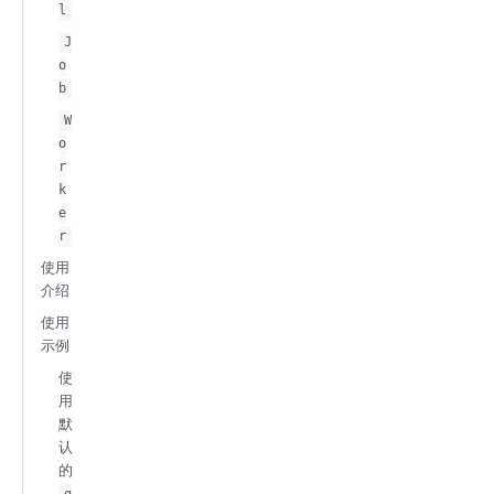
l
J
o
b
W
o
r
k
e
r
使用
介绍
使用
示例
使
用
默
认
的