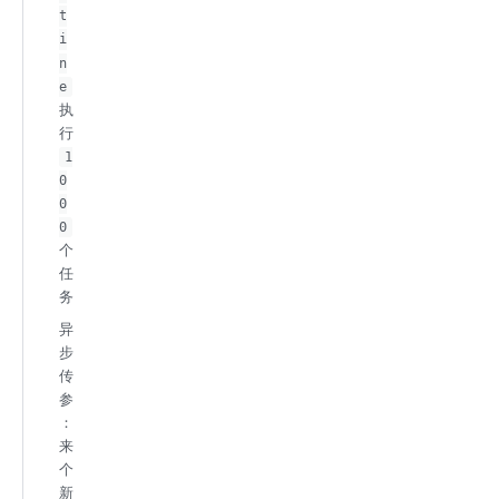
t
i
n
e
执
行
1
0
0
0
个
任
务
异
步
传
参
：
来
个
新