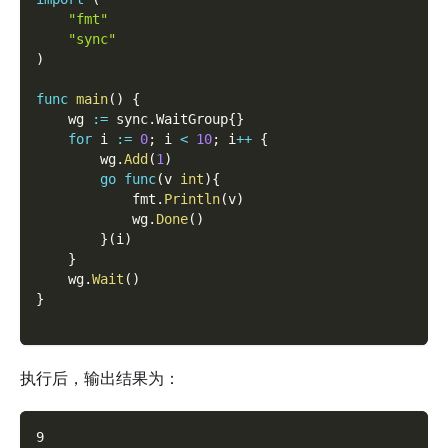
"fmt"
"sync"
)
func
main
(
)
{
    wg 
:=
 sync
.
WaitGroup
{
}
for
 i 
:=
0
;
 i 
<
10
;
 i
++
{
        wg
.
Add
(
1
)
go
func
(
v 
int
)
{
            fmt
.
Println
(
v
)
            wg
.
Done
(
)
}
(
i
)
}
    wg
.
Wait
(
)
}
执行后，输出结果为：
9