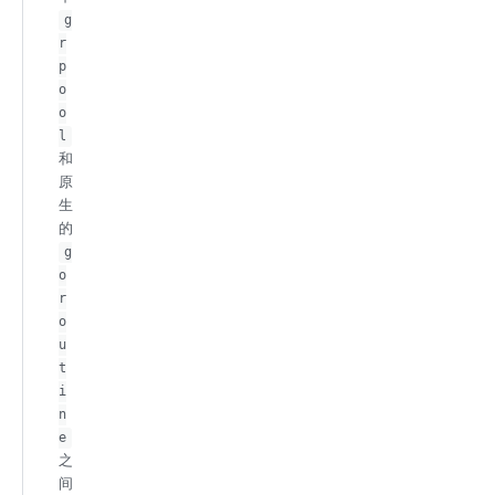
g
r
p
o
o
l
和
原
生
的
g
o
r
o
u
t
i
n
e
之
间