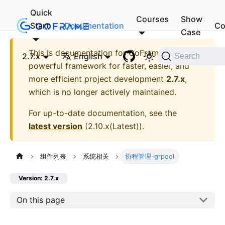
Quick
Courses
Show
Start
Documentation
Co
Case
This is documentation for
GoFrame - A
2.7.x
English
Search
powerful framework for faster, easier, and
more efficient project development
2.7.x
,
which is no longer actively maintained.
For up-to-date documentation, see the
latest version
(
2.10.x(Latest)
).
组件列表
系统相关
协程管理-grpool
Version: 2.7.x
On this page