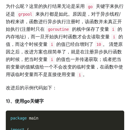
为什么呢？这里的执行结果无论是采用
关键字来执行
go
还是
来执行都是如此。原因是，对于异步线程/
grpool
协程来讲，函数进行异步执行注册时，该函数并未真正开
始执行(注册时只在
的栈中保存了变量
的
goroutine
i
内存地址)，而一旦开始执行时函数才会去读取变量
的
i
值，而这个时候变量
的值已经自增到了
。 清楚原
i
10
因之后，改进方案也很简单了，就是在注册异步执行函数
的时候，把当时变量
的值也一并传递获取；或者把当
i
前变量i的值赋值给一个不会改变的临时变量，在函数中使
用该临时变量而不是直接使用变量
。
i
改进后的示例代码如下：
1)、使用go关键字
package
 main
import
(