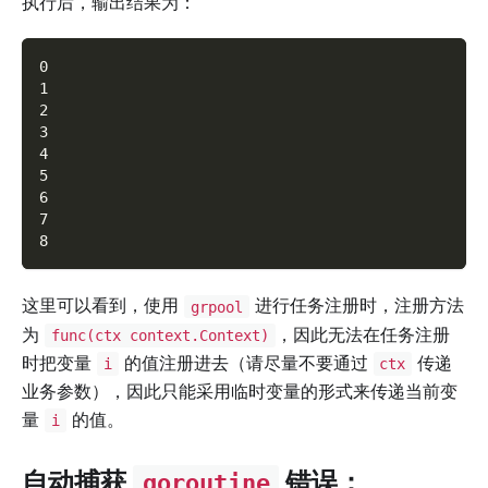
执行后，输出结果为：
0
1
2
3
4
5
6
7
8
这里可以看到，使用
进行任务注册时，注册方法
grpool
为
，因此无法在任务注册
func(ctx context.Context)
时把变量
的值注册进去（请尽量不要通过
传递
i
ctx
业务参数），因此只能采用临时变量的形式来传递当前变
量
的值。
i
自动捕获
错误：
goroutine