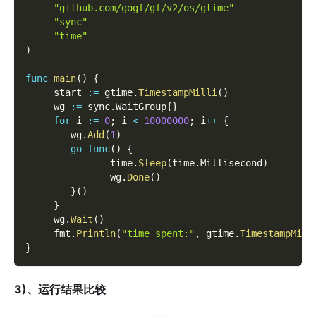
"github.com/gogf/gf/v2/os/gtime"
"sync"
"time"
)
func
main
(
)
{
     start 
:=
 gtime
.
TimestampMilli
(
)
     wg 
:=
 sync
.
WaitGroup
{
}
for
 i 
:=
0
;
 i 
<
10000000
;
 i
++
{
        wg
.
Add
(
1
)
go
func
(
)
{
               time
.
Sleep
(
time
.
Millisecond
)
               wg
.
Done
(
)
}
(
)
}
     wg
.
Wait
(
)
     fmt
.
Println
(
"time spent:"
,
 gtime
.
TimestampMill
}
3)、运行结果比较