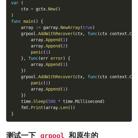
var
(
    ctx 
=
 gctx
.
New
(
)
)
func
main
(
)
{
    array 
:=
 garray
.
NewArray
(
true
)
    grpool
.
AddWithRecover
(
ctx
,
func
(
ctx context
.
Con
        array
.
Append
(
1
)
        array
.
Append
(
2
)
panic
(
1
)
}
,
func
(
err 
error
)
{
        array
.
Append
(
1
)
}
)
    grpool
.
AddWithRecover
(
ctx
,
func
(
ctx context
.
Con
panic
(
1
)
        array
.
Append
(
1
)
}
)
    time
.
Sleep
(
500
*
 time
.
Millisecond
)
    fmt
.
Print
(
array
.
Len
(
)
)
}
测试一下
和原生的
grpool