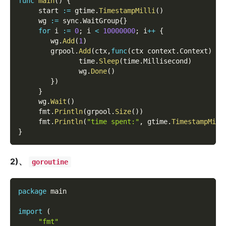
func
main
(
)
{
     start 
:=
 gtime
.
TimestampMilli
(
)
     wg 
:=
 sync
.
WaitGroup
{
}
for
 i 
:=
0
;
 i 
<
10000000
;
 i
++
{
        wg
.
Add
(
1
)
        grpool
.
Add
(
ctx
,
func
(
ctx context
.
Context
)
{
               time
.
Sleep
(
time
.
Millisecond
)
               wg
.
Done
(
)
}
)
}
     wg
.
Wait
(
)
     fmt
.
Println
(
grpool
.
Size
(
)
)
     fmt
.
Println
(
"time spent:"
,
 gtime
.
TimestampMill
}
2)、
goroutine
package
 main
import
(
"fmt"