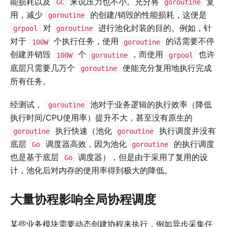
能损耗以及
来说压力也不小。充分将
复
GC
goroutine
用，减少
的创建/销毁的性能损耗，这便是
goroutine
对
进行池化封装的目的。例如，针
grpool
goroutine
对于
个执行任务，使用
的话需要不停
100W
goroutine
创建并销毁
个
，而使用
也许
100W
goroutine
grpool
底层只需要几万个
便能充分复用地执行完成
goroutine
所有任务。
经测试，
池对于业务逻辑的执行效率（降低
goroutine
执行时间/CPU使用率）提升不大，甚至没有原生的
执行快速（池化
执行调度并没有
goroutine
goroutine
底层
调度器高效，因为池化
的执行调度
Go
goroutine
也是基于底层
调度器），但是由于采用了复用的设
Go
计，池化后对内存的使用率得到极大的降低。
大量协程影响全局协程调度
某些业务模块需要动态创建协程来执行，例如异步采集任