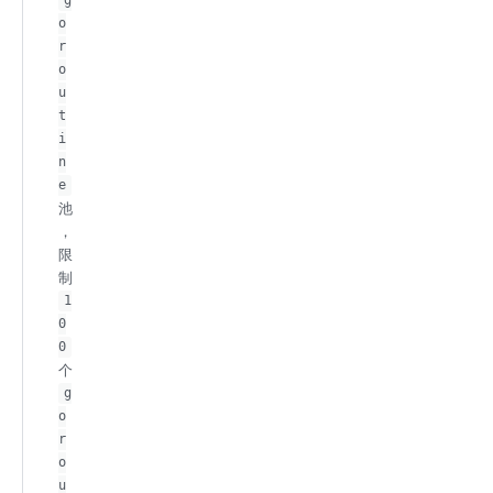
g
o
r
o
u
t
i
n
e
池
，
限
制
1
0
0
个
g
o
r
o
u