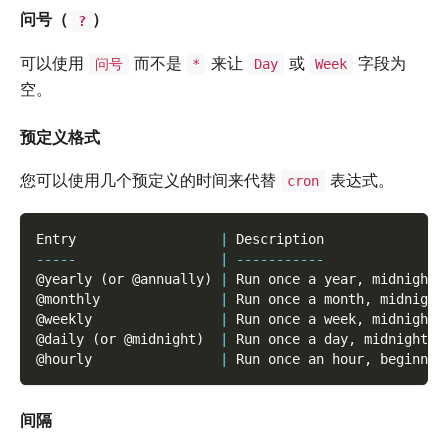
问号（
）
?
可以使用
而不是
来让
或
字段为
问号
*
Day
Week
空。
预定义格式
您可以使用几个预定义的时间来代替
表达式。
cron
Entry                  
|
 Description               
--
--
-
|
--
--
--
--
--
-
@yearly 
(
or @annually
)
|
 Run once a year
,
 midnight
,
@monthly               
|
 Run once a month
,
 midnight
@weekly                
|
 Run once a week
,
 midnight 
@daily 
(
or @midnight
)
|
 Run once a day
,
 midnight  
@hourly                
|
 Run once an hour
,
 beginnin
间隔