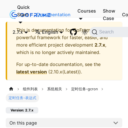
Quick
Courses
Show
Start
Documentation
Co
Case
This is documentation for
GoFrame - A
2.7.x
English
Search
powerful framework for faster, easier, and
more efficient project development
2.7.x
,
which is no longer actively maintained.
For up-to-date documentation, see the
latest version
(
2.10.x(Latest)
).
组件列表
系统相关
定时任务-gcron
定时任务-表达式
Version: 2.7.x
On this page