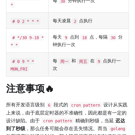
每
分钟执行一次
30
*
每天凌晨
点执行
# 0 2 * * *
2
每天
点到
点，每隔
分
# */30 9-18 *
9
18
30
钟执行一次
* *
每
和
在
点执行一
# 0 9 * *
周一
周五
9
次
MON,FRI
注意事项🔥
所有开发语言级别
段式的
设计从实践
6
cron pattern
上来说，由于底层定时器的不准确性，因此都是有一定的
设计缺陷。由于
精确到秒级，当延
迟达
cron pattern
到了秒级
，那么任务可能会存在丢失情况。而当
golang