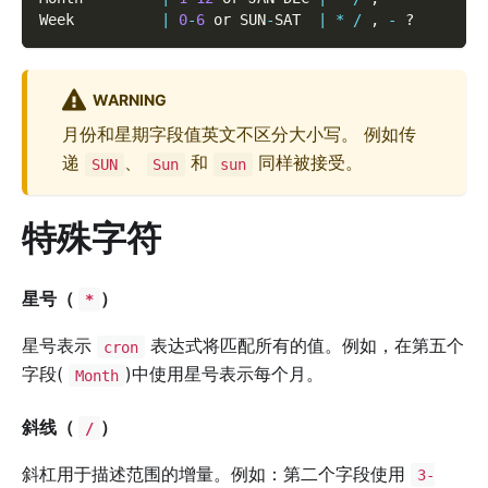
Week          
|
0
-
6
 or SUN
-
SAT  
|
*
/
,
-
 ?
WARNING
月份和星期字段值英文不区分大小写。 例如传
递
、
和
同样被接受。
SUN
Sun
sun
特殊字符
星号（
）
*
星号表示
表达式将匹配所有的值。例如，在第五个
cron
字段(
)中使用星号表示每个月。
Month
斜线（
）
/
斜杠用于描述范围的增量。例如：第二个字段使用
3-