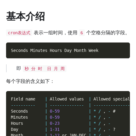
基本介绍
表示一组时间，使用
个空格分隔的字段。
cron表达式
6
Seconds Minutes Hours Day Month Week
即
秒 分 时 日 月 周
每个字段的含义如下：
Field name    
|
 Allowed values  
|
 Allowed special c
--
--
--
--
--
|
--
--
--
--
--
--
--
|
--
--
--
--
--
--
--
--
-
Seconds       
|
0
-
59
|
*
/
,
-
 #
Minutes       
|
0
-
59
|
*
/
,
-
Hours         
|
0
-
23
|
*
/
,
-
Day           
|
1
-
31
|
*
/
,
-
 ?
Month         
|
1
-
12
 or JAN
-
DEC 
|
*
/
,
-