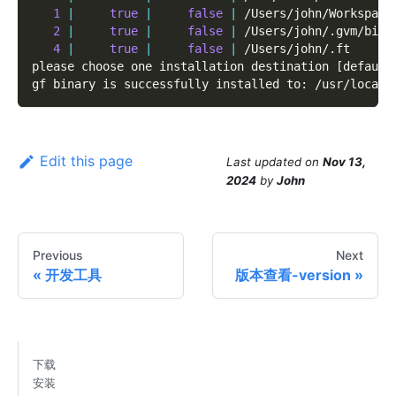
1
|
true
|
false
|
 /Users/john/Workspace
2
|
true
|
false
|
 /Users/john/.gvm/bin
4
|
true
|
false
|
 /Users/john/.ft
please choose one installation destination 
[
default
gf binary is successfully installed to: /usr/local/
Edit this page
Last updated
on
Nov 13,
2024
by
John
Previous
Next
开发工具
版本查看-version
下载
安装