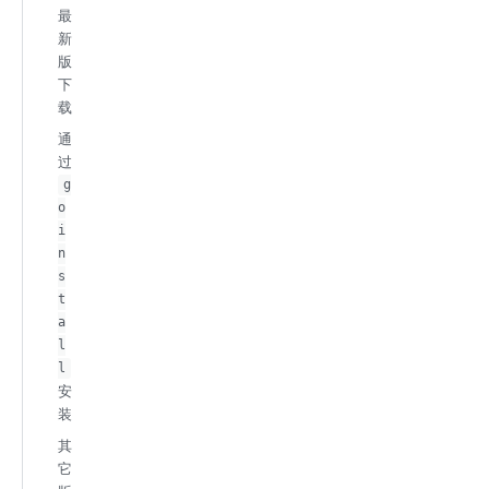
最
新
版
下
载
通
过
g
o
i
n
s
t
a
l
l
安
装
其
它