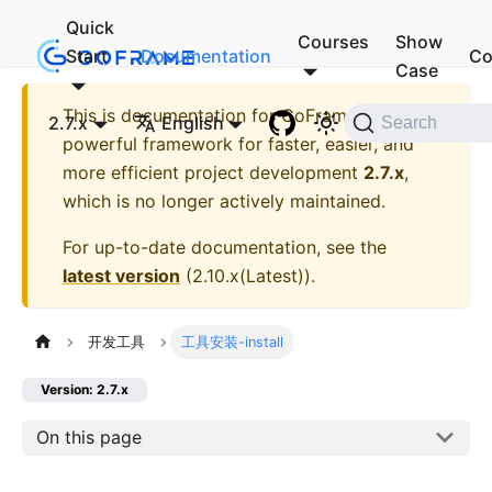
Quick
Courses
Show
Start
Documentation
Co
Case
This is documentation for
GoFrame - A
2.7.x
English
Search
powerful framework for faster, easier, and
more efficient project development
2.7.x
,
which is no longer actively maintained.
For up-to-date documentation, see the
latest version
(
2.10.x(Latest)
).
开发工具
工具安装-install
Version: 2.7.x
On this page