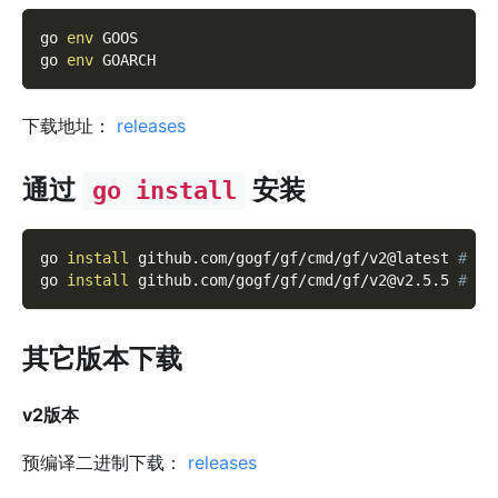
go 
env
 GOOS
go 
env
 GOARCH
下载地址：
releases
通过
安装
go install
go 
install
 github.com/gogf/gf/cmd/gf/v2@latest 
# 最
go 
install
 github.com/gogf/gf/cmd/gf/v2@v2.5.5 
# 指
其它版本下载
v2版本
预编译二进制下载：
releases