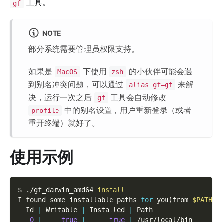
工具。
gf
NOTE
部分系统需要管理员权限支持。
如果是
下使用
的小伙伴可能会遇
MacOS
zsh
到别名冲突问题，可以通过
来解
alias gf=gf
决，运行一次之后
工具会自动修改
gf
中的别名设置，用户重新登录（或者
profile
重开终端）就好了。
使用示例
$ ./gf_darwin_amd64 
install
I found some installable paths 
for
 you
(
from 
$PATH
)
:
  Id 
|
 Writable 
|
 Installed 
|
 Path
0
|
true
|
true
|
 /usr/local/bin