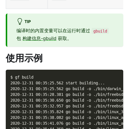
TIP
编译时的内置变量可以在运行时通过
gbuild
包
构建信息-gbuild
获取。
使用示例
$ gf build
2020-12-31 00:35:25.562 start building...
2020-12-31 00:35:25.562 go build -o ./bin/darwin_am
2020-12-31 00:35:28.381 go build -o ./bin/freebsd_3
2020-12-31 00:35:30.650 go build -o ./bin/freebsd_a
2020-12-31 00:35:32.957 go build -o ./bin/freebsd_a
2020-12-31 00:35:35.824 go build -o ./bin/linux_386
2020-12-31 00:35:38.082 go build -o ./bin/linux_amd
2020-12-31 00:35:41.076 go build -o ./bin/linux_arm
2020-12-31 00:35:44.369 go build -o ./bin/linux_arm