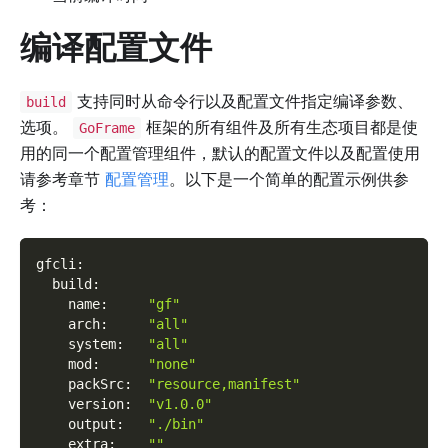
编译配置文件
支持同时从命令行以及配置文件指定编译参数、
build
选项。
框架的所有组件及所有生态项目都是使
GoFrame
用的同一个配置管理组件，默认的配置文件以及配置使用
请参考章节
配置管理
。以下是一个简单的配置示例供参
考：
gfcli
:
build
:
name
:
"gf"
arch
:
"all"
system
:
"all"
mod
:
"none"
packSrc
:
"resource,manifest"
version
:
"v1.0.0"
output
:
"./bin"
extra
:
""