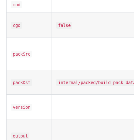
mod
cgo
false
packSrc
packDst
internal/packed/build_pack_data.
version
output