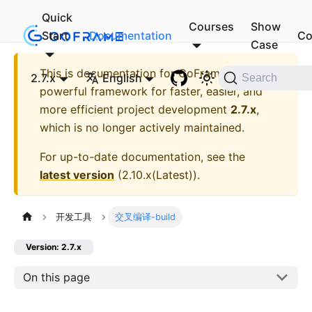
Quick
Courses
Show
Start
Documentation
Co
Case
This is documentation for
GoFrame - A
2.7.x
English
Search
powerful framework for faster, easier, and
more efficient project development
2.7.x
,
which is no longer actively maintained.
For up-to-date documentation, see the
latest version
(
2.10.x(Latest)
).
开发工具
交叉编译-build
Version: 2.7.x
On this page