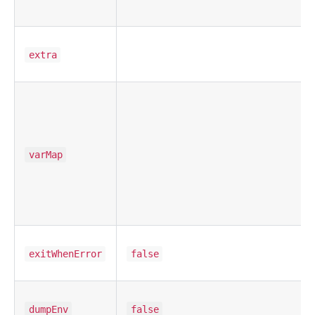
extra
varMap
exitWhenError
false
dumpEnv
false