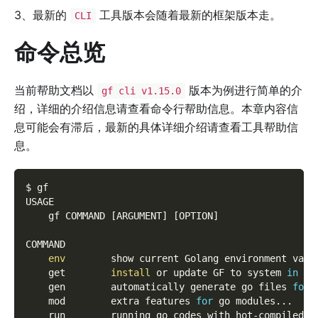
3、最新的
工具版本会随着最新的框架版本走。
CLI
命令总览
当前帮助文档以
版本为例进行简单的介
gf cli v1.15.0
绍，详细的介绍信息请查看命令行帮助信息。本章内容信
息可能会有滞后，最新的具体详细介绍请查看工具帮助信
息。
$ gf
USAGE
    gf COMMAND 
[
ARGUMENT
]
[
OPTION
]
COMMAND
env
        show current Golang environment vari
    get        
install
 or update GF to system 
in
 de
    gen        automatically generate go files 
for
 
    mod        extra features 
for
 go modules
..
.
    run        running go codes with hot-compiled-l