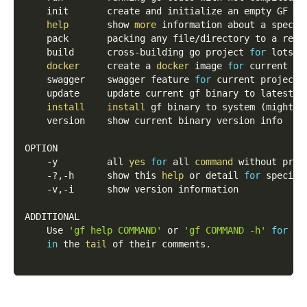
    init       create and initialize an empty GF pr
help
       show 
more
 information about a specif
    pack       packing any file/directory to a reso
    build      cross-building go project 
for
 lots o
docker
     create a 
docker
 image 
for
 current GF
    swagger    swagger feature 
for
 current project
.
    update     update current gf binary to latest o
install
install
 gf binary to system 
(
might n
    version    show current binary version info
OPTION
-y
         all 
yes
for
 all 
command
 without prom
    -?,-h      show this 
help
 or detail 
for
 specifi
    -v,-i      show version information
ADDITIONAL
    Use 
'gf help COMMAND'
 or 
'gf COMMAND -h'
for
 de
in
 the 
tail
 of their comments.