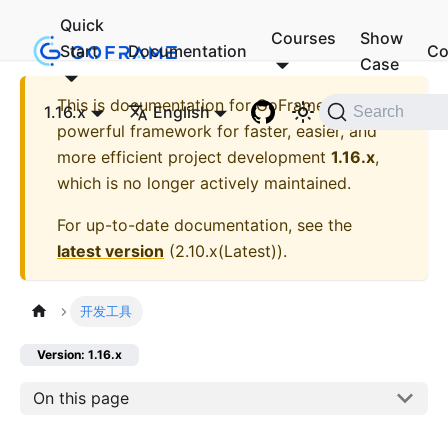
Quick
Courses
Show
Start
Documentation
Co
Case
This is documentation for
GoFrame - A
1.16.x
English
Search
powerful framework for faster, easier, and
more efficient project development
1.16.x
,
which is no longer actively maintained.
For up-to-date documentation, see the
latest version
(
2.10.x(Latest)
).
开发工具
Version: 1.16.x
On this page