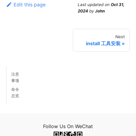
Edit this page
Last updated
on
Oct 31,
2024
by
John
Next
install 工具安装
注意
事项
命令
总览
Follow Us On WeChat