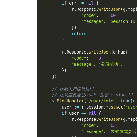
if
 err 
!=
nil
{
			r
.
Response
.
WriteJson
(
g
.
Map
"code"
:
500
,
"message"
:
"Session 
}
)
return
}
		r
.
Response
.
WriteJson
(
g
.
Map
{
"code"
:
0
,
"message"
:
"登录成功"
,
}
)
}
)
// 获取用户信息接口
// 注意需要通过header提交session id
	s
.
BindHandler
(
"/user/info"
,
func
(
r
		user 
:=
 r
.
Session
.
MustGet
(
"use
if
 user 
==
nil
{
			r
.
Response
.
WriteJson
(
g
.
Map
"code"
:
403
,
"message"
:
"未登录或会话