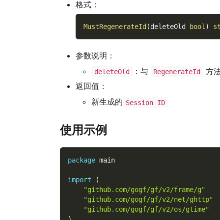
格式：
MustRegenerateId
(
deleteOld 
bool
)
s
参数说明：
：与
方法
deleteOld
RegenerateId
返回值：
新生成的
Session ID
使用示例
package
 main
import
(
"github.com/gogf/gf/v2/frame/g"
"github.com/gogf/gf/v2/net/ghttp"
"github.com/gogf/gf/v2/os/gtime"
)