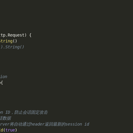
ttp
.
Request
)
{
String
(
)
").String()
ion
p
{
on ID，防止会话固定攻击
会话数据
rver将自动通过header返回最新的session id
Id
(
true
)