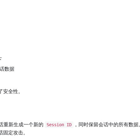
下
话数据
了安全性。
话重新生成一个新的
，同时保留会话中的所有数据
Session ID
话固定攻击。