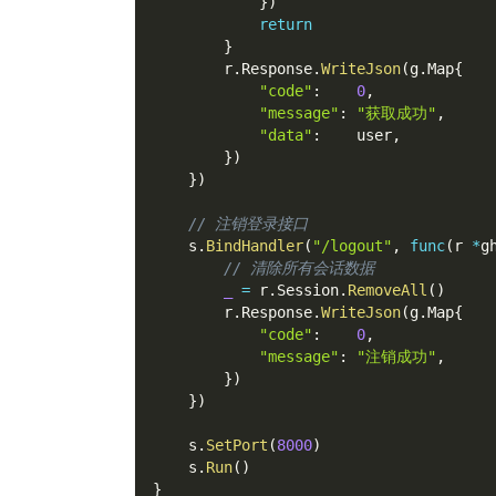
}
)
return
}
		r
.
Response
.
WriteJson
(
g
.
Map
{
"code"
:
0
,
"message"
:
"获取成功"
,
"data"
:
    user
,
}
)
}
)
// 注销登录接口
	s
.
BindHandler
(
"/logout"
,
func
(
r 
*
g
// 清除所有会话数据
_
=
 r
.
Session
.
RemoveAll
(
)
		r
.
Response
.
WriteJson
(
g
.
Map
{
"code"
:
0
,
"message"
:
"注销成功"
,
}
)
}
)
	s
.
SetPort
(
8000
)
	s
.
Run
(
)
}