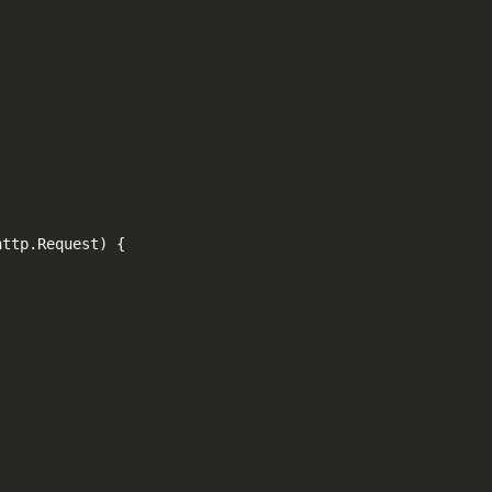
http
.
Request
)
{