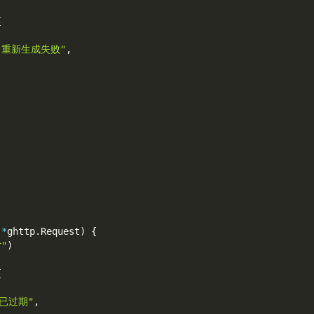
{
ID 重新生成失败"
,
 
*
ghttp
.
Request
)
{
r"
)
{
已过期"
,