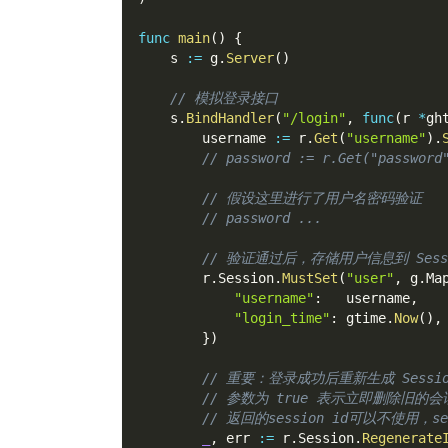
func
main
(
)
{
	s 
:=
 g
.
Server
(
)
// 模拟登录接口
	s
.
BindHandler
(
"/login"
,
func
(
r 
*
gh
		username 
:=
 r
.
Get
(
"username"
)
.
// password := r.Get("password
// 假设这里进行了用户名密码验证
// password ...
// 验证通过后，存储用户信息到 Sess
		r
.
Session
.
MustSet
(
"user"
,
 g
.
Ma
"username"
:
   username
,
"login_time"
:
 gtime
.
Now
(
)
,
}
)
// 重要：登录成功后重新生成 Sessi
// 参数为 true 表示立即删除旧的
// 返回的session id可以不使用，se
_
,
 err 
:=
 r
.
Session
.
Regenerate