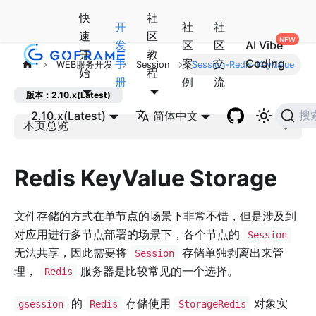
快
社
开
社
社
速
区
发
区
区
AI Vibe
开
教
手
案
交
Coding
WEB服务开发
Session
Session-Redis-KeyValue
始
程
册
例
流
版本：2.10.x(Latest)
2.10.x(Latest)
简体中文
搜
本页总览
Redis KeyValue Storage
文件存储的方式在单节点的场景下非常不错，但是涉及到
对应用进行多节点部署的场景下，各个节点的
Session
无法共享，因此需要将
存储单独剥离出来管
Session
理，
服务器是比较常见的一个选择。
Redis
的
存储使用
对象实
gsession
Redis
StorageRedis