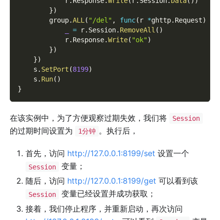
            r
.
Response
.
Write
(
r
.
Session
.
Data
(
)
)
}
)
        group
.
ALL
(
"/del"
,
func
(
r 
*
ghttp
.
Request
)
{
_
=
 r
.
Session
.
RemoveAll
(
)
            r
.
Response
.
Write
(
"ok"
)
}
)
}
)
    s
.
SetPort
(
8199
)
    s
.
Run
(
)
}
在该实例中，为了方便观察过期失效，我们将
Session
的过期时间设置为
。执行后，
1分钟
首先，访问
http://127.0.0.1:8199/set
设置一个
变量；
Session
随后，访问
http://127.0.0.1:8199/get
可以看到该
变量已经设置并成功获取；
Session
接着，我们停止程序，并重新启动，再次访问