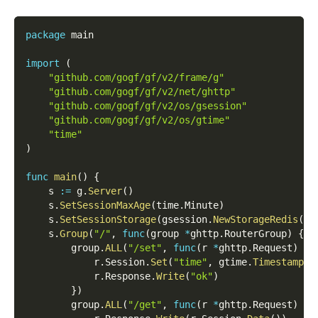
package
 main
import
(
"github.com/gogf/gf/v2/frame/g"
"github.com/gogf/gf/v2/net/ghttp"
"github.com/gogf/gf/v2/os/gsession"
"github.com/gogf/gf/v2/os/gtime"
"time"
)
func
main
(
)
{
    s 
:=
 g
.
Server
(
)
    s
.
SetSessionMaxAge
(
time
.
Minute
)
    s
.
SetSessionStorage
(
gsession
.
NewStorageRedis
(
g
.
    s
.
Group
(
"/"
,
func
(
group 
*
ghttp
.
RouterGroup
)
{
        group
.
ALL
(
"/set"
,
func
(
r 
*
ghttp
.
Request
)
{
            r
.
Session
.
Set
(
"time"
,
 gtime
.
Timestamp
(
)
            r
.
Response
.
Write
(
"ok"
)
}
)
        group
.
ALL
(
"/get"
,
func
(
r 
*
ghttp
.
Request
)
{