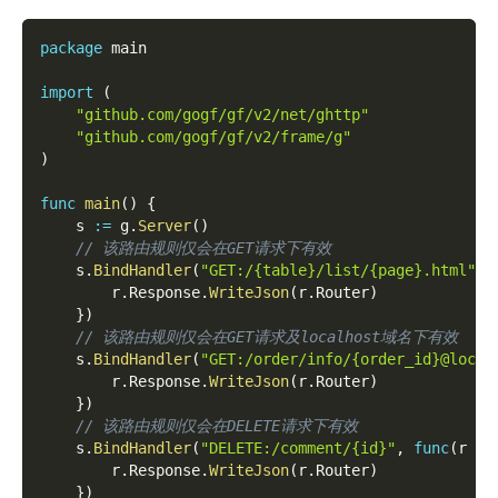
package
 main
import
(
"github.com/gogf/gf/v2/net/ghttp"
"github.com/gogf/gf/v2/frame/g"
)
func
main
(
)
{
    s 
:=
 g
.
Server
(
)
// 该路由规则仅会在GET请求下有效
    s
.
BindHandler
(
"GET:/{table}/list/{page}.html"
,
        r
.
Response
.
WriteJson
(
r
.
Router
)
}
)
// 该路由规则仅会在GET请求及localhost域名下有效
    s
.
BindHandler
(
"GET:/order/info/{order_id}@local
        r
.
Response
.
WriteJson
(
r
.
Router
)
}
)
// 该路由规则仅会在DELETE请求下有效
    s
.
BindHandler
(
"DELETE:/comment/{id}"
,
func
(
r 
*
g
        r
.
Response
.
WriteJson
(
r
.
Router
)
}
)