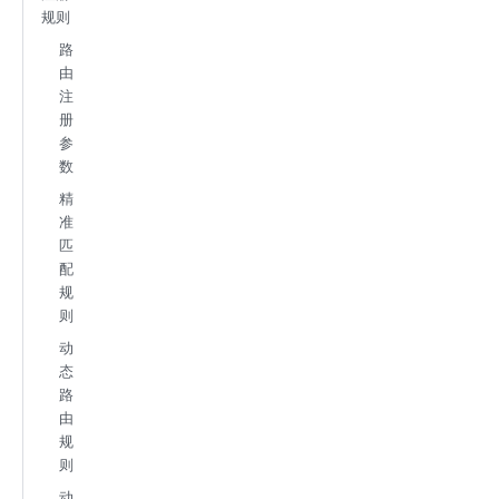
规则
路
由
注
册
参
数
精
准
匹
配
规
则
动
态
路
由
规
则
动