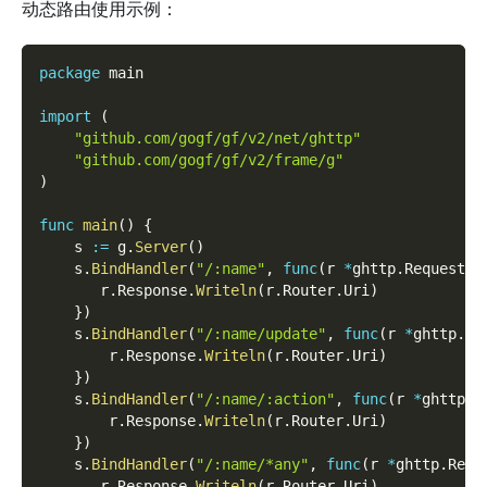
动态路由使用示例：
package
 main
import
(
"github.com/gogf/gf/v2/net/ghttp"
"github.com/gogf/gf/v2/frame/g"
)
func
main
(
)
{
    s 
:=
 g
.
Server
(
)
    s
.
BindHandler
(
"/:name"
,
func
(
r 
*
ghttp
.
Request
)
{
       r
.
Response
.
Writeln
(
r
.
Router
.
Uri
)
}
)
    s
.
BindHandler
(
"/:name/update"
,
func
(
r 
*
ghttp
.
Re
        r
.
Response
.
Writeln
(
r
.
Router
.
Uri
)
}
)
    s
.
BindHandler
(
"/:name/:action"
,
func
(
r 
*
ghttp
.
R
        r
.
Response
.
Writeln
(
r
.
Router
.
Uri
)
}
)
    s
.
BindHandler
(
"/:name/*any"
,
func
(
r 
*
ghttp
.
Requ
       r
.
Response
.
Writeln
(
r
.
Router
.
Uri
)