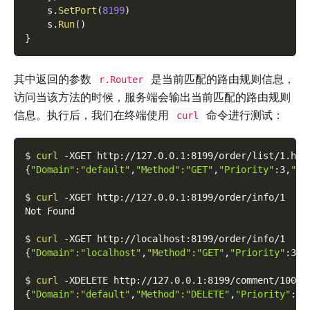
    s
.
SetPort
(
8199
)
    s
.
Run
(
)
}
其中返回的参数
是当前匹配的路由规则信息，
r.Router
访问当该方法的时候，服务端会输出当前匹配的路由规则
信息。执行后，我们在终端使用
命令进行测试：
curl
$ 
curl
-XGET
 http://127.0.0.1:8199/order/list/1.htm
{
"Domain"
:
"default"
,
"Method"
:
"GET"
,
"Priority"
:3,
"Ur
$ 
curl
-XGET
 http://127.0.0.1:8199/order/info/1
Not Found
$ 
curl
-XGET
 http://localhost:8199/order/info/1
{
"Domain"
:
"localhost"
,
"Method"
:
"GET"
,
"Priority"
:3,
"
$ 
curl
-XDELETE
 http://127.0.0.1:8199/comment/1000
{
"Domain"
:
"default"
,
"Method"
:
"DELETE"
,
"Priority"
:2,