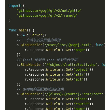
import
(
"github.com/gogf/gf/v2/net/ghttp"
"github.com/gogf/gf/v2/frame/g"
)
func
main
(
)
{
    s 
:=
 g
.
Server
(
)
// 一个简单的分页路由示例
    s
.
BindHandler
(
"/user/list/{page}.html"
,
func
(
r 
        r
.
Response
.
Writeln
(
r
.
Get
(
"page"
)
)
}
)
// {xxx} 规则与 :xxx 规则混合使用
    s
.
BindHandler
(
"/{object}/:attr/{act}.php"
,
func
        r
.
Response
.
Writeln
(
r
.
Get
(
"object"
)
)
        r
.
Response
.
Writeln
(
r
.
Get
(
"attr"
)
)
        r
.
Response
.
Writeln
(
r
.
Get
(
"act"
)
)
}
)
// 多种模糊匹配规则混合使用
    s
.
BindHandler
(
"/{class}-{course}/:name/*act"
,
f
        r
.
Response
.
Writeln
(
r
.
Get
(
"class"
)
)
        r
.
Response
.
Writeln
(
r
.
Get
(
"course"
)
)
        r
.
Response
.
Writeln
(
r
.
Get
(
"name"
)
)