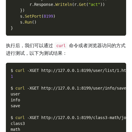
        r
.
Response
.
Writeln
(
r
.
Get
(
"act"
)
)
}
)
    s
.
SetPort
(
8199
)
    s
.
Run
(
)
}
执行后，我们可以通过
命令或者浏览器访问的方式
curl
进行测试，以下为测试结果：
$ 
curl
-XGET
 http://127.0.0.1:8199/user/list/1.html
1
$ 
curl
-XGET
 http://127.0.0.1:8199/user/info/save.p
user
info
save
$ 
curl
-XGET
 http://127.0.0.1:8199/class3-math/john
class3
math