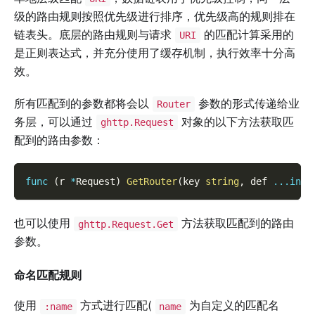
级的路由规则按照优先级进行排序，优先级高的规则排在
链表头。底层的路由规则与请求
的匹配计算采用的
URI
是正则表达式，并充分使用了缓存机制，执行效率十分高
效。
所有匹配到的参数都将会以
参数的形式传递给业
Router
务层，可以通过
对象的以下方法获取匹
ghttp.Request
配到的路由参数：
func
(
r 
*
Request
)
GetRouter
(
key 
string
,
 def 
...
inte
也可以使用
方法获取匹配到的路由
ghttp.Request.Get
参数。
命名匹配规则
使用
方式进行匹配(
为自定义的匹配名
:name
name