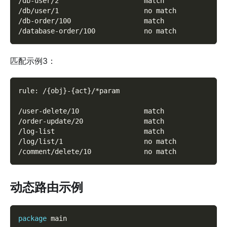
/db-user/2                     match
/db/user/1                     no match
/db-order/100                  match
/database-order/100            no match
匹配示例3：
rule: /{obj}-{act}/*param
/user-delete/10                match
/order-update/20               match
/log-list                      match
/log/list/1                    no match
/comment/delete/10             no match
动态路由示例
package
 main