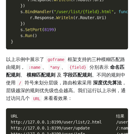
}
)
    s
.
BindHandler
(
"/user/list/{field}.html"
,
func
(
r
        r
.
Response
.
Writeln
(
r
.
Router
.
Uri
)
}
)
    s
.
SetPort
(
8199
)
    s
.
Run
(
)
}
以上示例中展示了
框架支持的三种模糊匹配路
goframe
由规则，
、
、
分别表示
命名匹
:name
*any
{field}
配规则
、
模糊匹配规则
及
字段匹配规则
。不同的规则中
使用
符号来划分层级，路由检索采用
深度优先算法
，
/
层级越深的规则优先级也会越高。我们运行以上示例，通
过访问几个
来看看效果：
URL
URL                                         结果
http://127.0.0.1:8199/user/list/2.html      /user/l
http://127.0.0.1:8199/user/update           /:name/
http://127.0.0.1:8199/user/info             /:name/