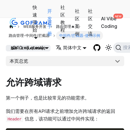
快
社
开
社
社
速
区
发
区
区
AI Vibe
开
教
手
案
交
Coding
WEB服务开发
路由管理🔥
始
程
册
例
流
路由管理-中间件/拦截器
中间件/拦截器-使用示例
2.10.x(Latest)
简体中文
搜
版本：2.10.x(Latest)
本页总览
允许跨域请求
第一个例子，也是比较常见的功能需求。
我们需要在所有API请求之前增加允许跨域请求的返回
信息，该功能可以通过中间件实现：
Header