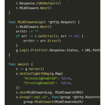
    r
.
Response
.
CORSDefault
(
)
    r
.
Middleware
.
Next
(
)
}
func
MiddlewareLog
(
r 
*
ghttp
.
Request
)
{
    r
.
Middleware
.
Next
(
)
    errStr 
:=
""
if
 err 
:=
 r
.
GetError
(
)
;
 err 
!=
nil
{
        errStr 
=
 err
.
Error
(
)
}
    g
.
Log
(
)
.
Println
(
r
.
Response
.
Status
,
 r
.
URL
.
Path
,
 
}
func
main
(
)
{
    s 
:=
 g
.
Server
(
)
    s
.
SetConfigWithMap
(
g
.
Map
{
"AccessLogEnabled"
:
false
,
"ErrorLogEnabled"
:
false
,
}
)
    s
.
Use
(
MiddlewareLog
,
 MiddlewareCORS
)
    s
.
Group
(
"/api.v2"
,
func
(
group 
*
ghttp
.
RouterGrou
        group
.
Middleware
(
MiddlewareAuth
)