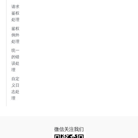
请求
鉴权
处理
鉴权
例外
处理
统一
的错
误处
理
自定
义日
志处
理
微信关注我们