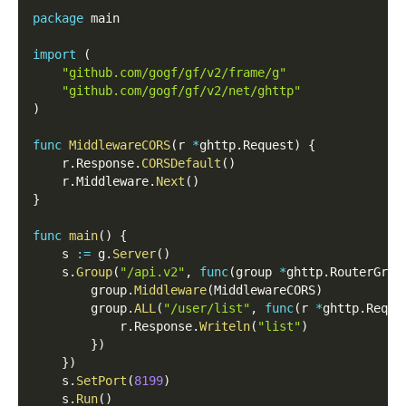
package
 main
import
(
"github.com/gogf/gf/v2/frame/g"
"github.com/gogf/gf/v2/net/ghttp"
)
func
MiddlewareCORS
(
r 
*
ghttp
.
Request
)
{
    r
.
Response
.
CORSDefault
(
)
    r
.
Middleware
.
Next
(
)
}
func
main
(
)
{
    s 
:=
 g
.
Server
(
)
    s
.
Group
(
"/api.v2"
,
func
(
group 
*
ghttp
.
RouterGrou
        group
.
Middleware
(
MiddlewareCORS
)
        group
.
ALL
(
"/user/list"
,
func
(
r 
*
ghttp
.
Reque
            r
.
Response
.
Writeln
(
"list"
)
}
)
}
)
    s
.
SetPort
(
8199
)
    s
.
Run
(
)