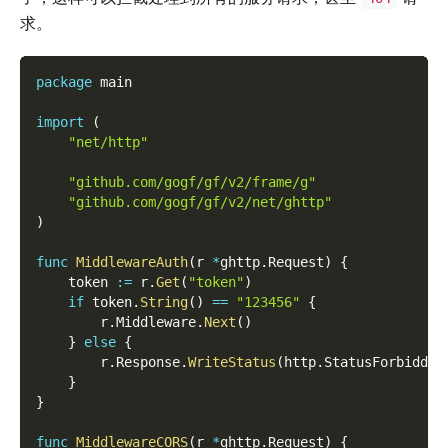
求。
package
 main
import
(
"net/http"
"github.com/gogf/gf/v2/frame/g"
"github.com/gogf/gf/v2/net/ghttp"
)
func
MiddlewareAuth
(
r 
*
ghttp
.
Request
)
{
    token 
:=
 r
.
Get
(
"token"
)
if
 token
.
String
(
)
==
"123456"
{
        r
.
Middleware
.
Next
(
)
}
else
{
        r
.
Response
.
WriteStatus
(
http
.
StatusForbidden
}
}
func
MiddlewareCORS
(
r 
*
ghttp
.
Request
)
{