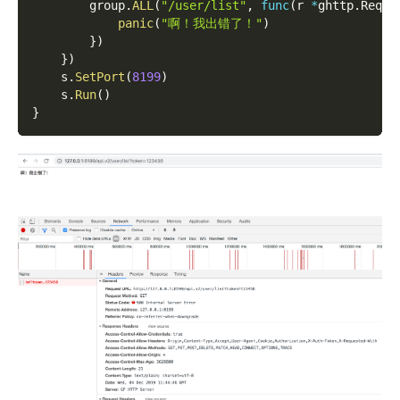
        group
.
ALL
(
"/user/list"
,
func
(
r 
*
ghttp
.
Reque
panic
(
"啊！我出错了！"
)
}
)
}
)
    s
.
SetPort
(
8199
)
    s
.
Run
(
)
}