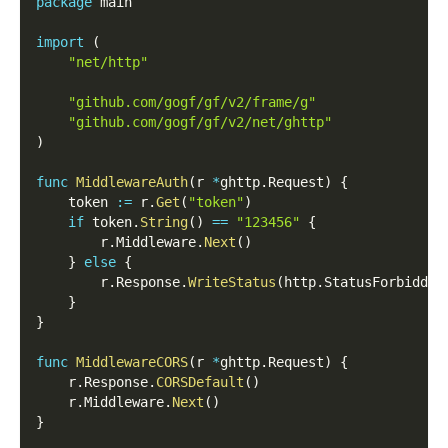
package
 main
import
(
"net/http"
"github.com/gogf/gf/v2/frame/g"
"github.com/gogf/gf/v2/net/ghttp"
)
func
MiddlewareAuth
(
r 
*
ghttp
.
Request
)
{
    token 
:=
 r
.
Get
(
"token"
)
if
 token
.
String
(
)
==
"123456"
{
        r
.
Middleware
.
Next
(
)
}
else
{
        r
.
Response
.
WriteStatus
(
http
.
StatusForbidden
}
}
func
MiddlewareCORS
(
r 
*
ghttp
.
Request
)
{
    r
.
Response
.
CORSDefault
(
)
    r
.
Middleware
.
Next
(
)
}