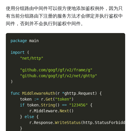
使用分组路由中间件可以很方便地添加鉴权例外，因为只
有当前分组路由下注册的服务方法才会绑定并执行鉴权中
间件，否则并不会执行到鉴权中间件。
package
 main
import
(
"net/http"
"github.com/gogf/gf/v2/frame/g"
"github.com/gogf/gf/v2/net/ghttp"
)
func
MiddlewareAuth
(
r 
*
ghttp
.
Request
)
{
    token 
:=
 r
.
Get
(
"token"
)
if
 token
.
String
(
)
==
"123456"
{
        r
.
Middleware
.
Next
(
)
}
else
{
        r
.
Response
.
WriteStatus
(
http
.
StatusForbidden
}