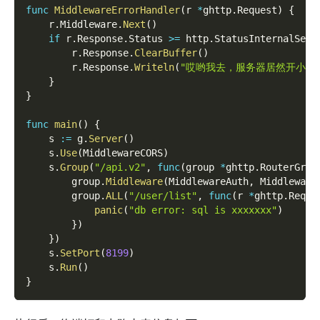
func
MiddlewareErrorHandler
(
r 
*
ghttp
.
Request
)
{
    r
.
Middleware
.
Next
(
)
if
 r
.
Response
.
Status 
>=
 http
.
StatusInternalServ
        r
.
Response
.
ClearBuffer
(
)
        r
.
Response
.
Writeln
(
"哎哟我去，服务器居然开小差
}
}
func
main
(
)
{
    s 
:=
 g
.
Server
(
)
    s
.
Use
(
MiddlewareCORS
)
    s
.
Group
(
"/api.v2"
,
func
(
group 
*
ghttp
.
RouterGrou
        group
.
Middleware
(
MiddlewareAuth
,
 Middleware
        group
.
ALL
(
"/user/list"
,
func
(
r 
*
ghttp
.
Reque
panic
(
"db error: sql is xxxxxxx"
)
}
)
}
)
    s
.
SetPort
(
8199
)
    s
.
Run
(
)
}