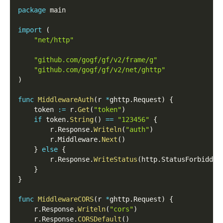
package
 main
import
(
"net/http"
"github.com/gogf/gf/v2/frame/g"
"github.com/gogf/gf/v2/net/ghttp"
)
func
MiddlewareAuth
(
r 
*
ghttp
.
Request
)
{
    token 
:=
 r
.
Get
(
"token"
)
if
 token
.
String
(
)
==
"123456"
{
        r
.
Response
.
Writeln
(
"auth"
)
        r
.
Middleware
.
Next
(
)
}
else
{
        r
.
Response
.
WriteStatus
(
http
.
StatusForbidden
}
}
func
MiddlewareCORS
(
r 
*
ghttp
.
Request
)
{
    r
.
Response
.
Writeln
(
"cors"
)
    r
.
Response
.
CORSDefault
(
)