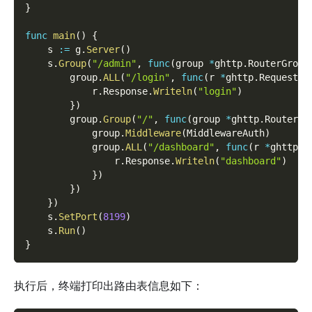
}
func
main
(
)
{
    s 
:=
 g
.
Server
(
)
    s
.
Group
(
"/admin"
,
func
(
group 
*
ghttp
.
RouterGroup
        group
.
ALL
(
"/login"
,
func
(
r 
*
ghttp
.
Request
)
            r
.
Response
.
Writeln
(
"login"
)
}
)
        group
.
Group
(
"/"
,
func
(
group 
*
ghttp
.
RouterGr
            group
.
Middleware
(
MiddlewareAuth
)
            group
.
ALL
(
"/dashboard"
,
func
(
r 
*
ghttp
.
R
                r
.
Response
.
Writeln
(
"dashboard"
)
}
)
}
)
}
)
    s
.
SetPort
(
8199
)
    s
.
Run
(
)
}
执行后，终端打印出路由表信息如下：