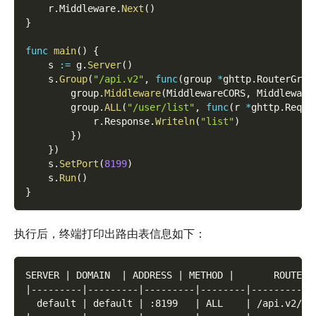
    r
.
Middleware
.
Next
(
)
}
func
main
(
)
{
    s 
:=
 g
.
Server
(
)
    s
.
Group
(
"/api.v2"
,
func
(
group 
*
ghttp
.
RouterGrou
        group
.
Middleware
(
MiddlewareCORS
,
 Middleware
        group
.
ALL
(
"/user/list"
,
func
(
r 
*
ghttp
.
Reque
            r
.
Response
.
Writeln
(
"list"
)
}
)
}
)
    s
.
SetPort
(
8199
)
    s
.
Run
(
)
}
执行后，终端打印出路由表信息如下：
SERVER | DOMAIN  | ADDRESS | METHOD |       ROUTE  
|---------|---------|---------|--------|-----------
  default | default | :8199   | ALL    | /api.v2/us